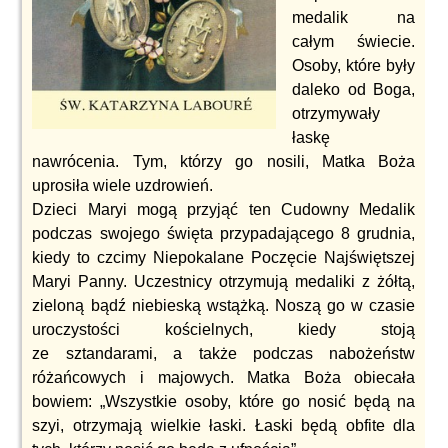
medalik na
całym świecie.
Osoby, które były
daleko od Boga,
otrzymywały
łaskę
nawrócenia. Tym, którzy go nosili, Matka Boża
uprosiła wiele uzdrowień.
Dzieci Maryi mogą przyjąć ten Cudowny Medalik
podczas swojego święta przypadającego 8 grudnia,
kiedy to czcimy Niepokalane Poczęcie Najświętszej
Maryi Panny. Uczestnicy otrzymują medaliki z żółtą,
zieloną bądź niebieską wstążką. Noszą go w czasie
uroczystości kościelnych, kiedy stoją
ze sztandarami, a także podczas nabożeństw
różańcowych i majowych. Matka Boża obiecała
bowiem: „Wszystkie osoby, które go nosić będą na
szyi, otrzymają wielkie łaski. Łaski będą obfite dla