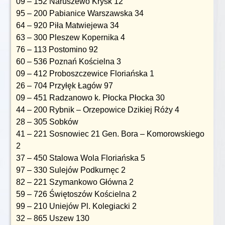
09 – 152 Naruszewo Krysk 12
95 – 200 Pabianice Warszawska 34
64 – 920 Piła Matwiejewa 34
63 – 300 Pleszew Kopernika 4
76 – 113 Postomino 92
60 – 536 Poznań Kościelna 3
09 – 412 Proboszczewice Floriańska 1
26 – 704 Przyłęk Łagów 97
09 – 451 Radzanowo k. Płocka Płocka 30
44 – 200 Rybnik – Orzepowice Dzikiej Róży 4
28 – 305 Sobków
41 – 221 Sosnowiec 21 Gen. Bora – Komorowskiego
2
37 – 450 Stalowa Wola Floriańska 5
97 – 330 Sulejów Podkurnęc 2
82 – 221 Szymankowo Główna 2
59 – 726 Świętoszów Kościelna 2
99 – 210 Uniejów Pl. Kolegiacki 2
32 – 865 Uszew 130