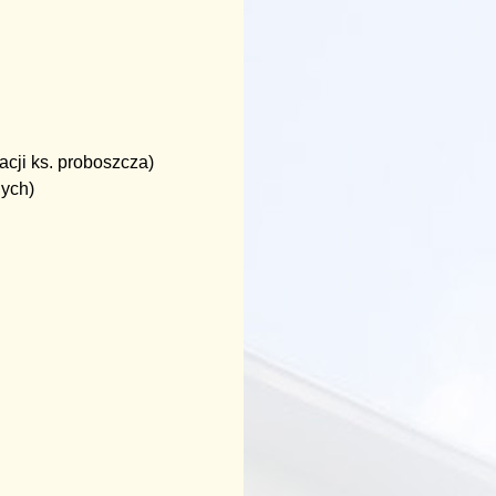
cji ks. proboszcza)
ych)