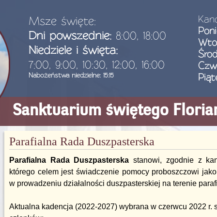
Kanc
Msze święte:
Poni
Dni powszednie:
8:00, 18:00
Wto
Niedziele i święta:
Śro
7:00, 9:00, 10:30, 12:00, 16:00
Czw
Nabożeństwa niedzielne: 15:15
Piąt
Sanktuarium świętego Flori
Parafialna Rada Duszpasterska
Parafialna Rada Duszpasterska
stanowi, zgodnie z kan
którego celem jest świadczenie pomocy proboszczowi jako
w prowadzeniu działalności duszpasterskiej na terenie parafi
Aktualna kadencja (2022-2027) wybrana w czerwcu 2022 r. s