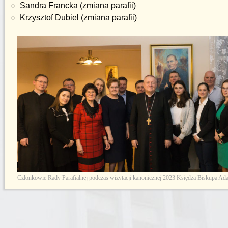
Sandra Francka (zmiana parafii)
Krzysztof Dubiel (zmiana parafii)
Członkowie Rady Parafialnej podczas wizytacji kanonicznej 2023 Księdza Biskupa Ad