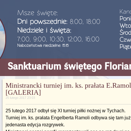
Kanc
Msze święte:
Poni
Dni powszednie:
8:00, 18:00
Wto
Niedziele i święta:
Śro
7:00, 9:00, 10:30, 12:00, 16:00
Czw
Nabożeństwa niedzielne: 15:15
Piąt
Sanktuarium świętego Flori
Ministrancki turniej im. ks. prałata E.Ramol
[GALERIA]
25 lutego 2017 23:03
25 lutego 2017 odbył się XI turniej piłki nożnej w Tychach.
Turniej im. ks. prałata Engelberta Ramoli odbywa się tam już o
jedenasta edycja rozgrywek.