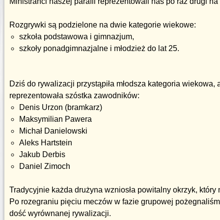
Ministranci naszej parafii reprezentowali nas po raz drugi na 
Rozgrywki są podzielone na dwie kategorie wiekowe:
szkoła podstawowa i gimnazjum,
szkoły ponadgimnazjalne i młodzież do lat 25.
Dziś do rywalizacji przystąpiła młodsza kategoria wiekowa,
reprezentowała szóstka zawodników:
Denis Urzon (bramkarz)
Maksymilian Pawera
Michał Danielowski
Aleks Hartstein
Jakub Derbis
Daniel Zimoch
Tradycyjnie każda drużyna wzniosła powitalny okrzyk, któr
Po rozegraniu pięciu meczów w fazie grupowej pożegnaliśm
dość wyrównanej rywalizacji.