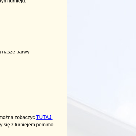
tym turnieju.
 a nasze barwy
y można zobaczyć
TUTAJ.
y się z turniejem pomimo