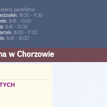
elaria parafialna:
edziałek:
16:00 - 17:30
rek:
8:45 - 10:00
da:
8:45 - 10:00
artek:
16:00 - 17:30
ek:
8:45 - 10:00
ana w Chorzowie
TYCH