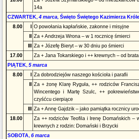
14a
CZWARTEK,
4 marca,
Święto Świętego Kazimierza Król
8.00
I
O powołania kapłańskie, zakonne i misyjne
II
Za + Andrzeja Wrona – w 1 rocznicę śmierci
III
Za + Józefę Bieryt – w 30 dniu po śmierci
17.00
Za + Jana Tokarskiego i ++ krewnych – od brat
PIĄTEK,
5 marca
8.00
I
Za dobrodziejów naszego kościoła i parafii
II
Za + żonę Klarę Ryguła, ++ rodziców Francis
Wincentego i Martę Szulc, ++ pokrewieńst
czyśćcu cierpiące
III
Za + Annę Gajdzik – jako pamiątka rocznicy uro
18.00
Za ++ rodziców Teofila i Irenę Domańskich – w
krewnych z rodzin: Domański i Brzycki
SOBOTA,
6 marca