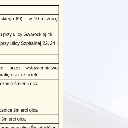
ńskiego 69) – w 10 rocznicę
 przy ulicy Gwareckiej 49
y ulicy Szpitalnej 22, 24 i
żej przez wstawiennictwo
afię oraz czcicieli
cznicę śmierci ojca
znicę śmierci ojca
 śmierci ojca
mu przy ulicy Świętej Kingi