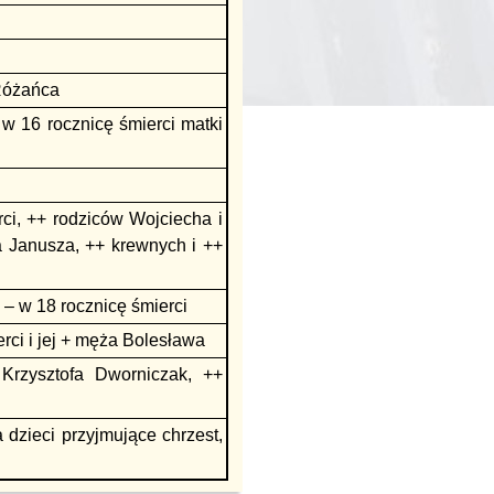
Różańca
w 16 rocznicę śmierci matki
ci, ++ rodziców Wojciecha i
a Janusza, ++ krewnych i ++
– w 18 rocznicę śmierci
rci i jej + męża Bolesława
Krzysztofa Dworniczak, ++
dzieci przyjmujące chrzest,