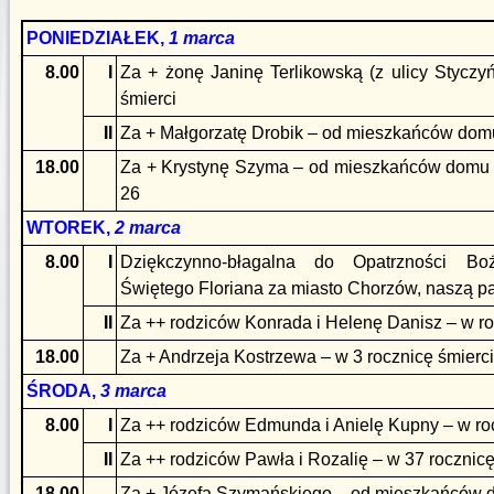
PONIEDZIAŁEK,
1 marca
8.00
I
Za + żonę Janinę Terlikowską (z ulicy Styczy
śmierci
II
Za + Małgorzatę Drobik – od mieszkańców domu
18.00
Za + Krystynę Szyma – od mieszkańców domu prz
26
WTOREK,
2 marca
8.00
I
Dziękczynno-błagalna do Opatrzności Bo
Świętego Floriana za miasto Chorzów, naszą par
II
Za ++ rodziców Konrada i Helenę Danisz – w ro
18.00
Za + Andrzeja Kostrzewa – w 3 rocznicę śmierci
ŚRODA,
3 marca
8.00
I
Za ++ rodziców Edmunda i Anielę Kupny – w roc
II
Za ++ rodziców Pawła i Rozalię – w 37 rocznicę
18.00
Za + Józefa Szymańskiego – od mieszkańców do