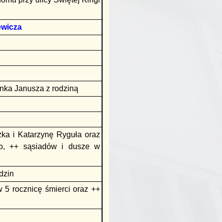
ewicza
anka Janusza z rodziną
zka i Katarzynę Ryguła oraz
wo, ++ sąsiadów i dusze w
dzin
 5 rocznicę śmierci oraz ++