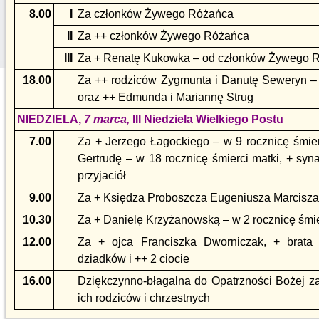
8.00
I
Za członków Żywego Różańca
II
Za ++ członków Żywego Różańca
III
Za + Renatę Kukowka – od członków Żywego 
18.00
Za ++ rodziców Zygmunta i Danutę Seweryn – 
oraz ++ Edmunda i Mariannę Strug
NIEDZIELA,
7 marca,
III Niedziela Wielkiego Postu
7.00
Za + Jerzego Łagockiego – w 9 rocznicę śmier
Gertrudę – w 18 rocznicę śmierci matki, + syn
przyjaciół
9.00
Za + Księdza Proboszcza Eugeniusza Marcisza 
10.30
Za + Danielę Krzyżanowską – w 2 rocznicę śmie
12.00
Za + ojca Franciszka Dworniczak, + brata 
dziadków i ++ 2 ciocie
16.00
Dziękczynno-błagalna do Opatrzności Bożej za 
ich rodziców i chrzestnych