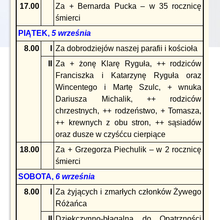
17.00
Za + Bernarda Pucka – w 35 rocznicę
śmierci
PIĄTEK,
5 września
8.00
I
Za dobrodziejów naszej parafii i kościoła
II
Za + żonę Klarę Ryguła, ++ rodziców
Franciszka i Katarzynę Ryguła oraz
Wincentego i Martę Szulc, + wnuka
Dariusza Michalik, ++ rodziców
chrzestnych, ++ rodzeństwo, + Tomasza,
++ krewnych z obu stron, ++ sąsiadów
oraz dusze w czyśćcu cierpiące
18.00
Za + Grzegorza Piechulik – w 2 rocznicę
śmierci
SOBOTA,
6 września
8.00
I
Za żyjących i zmarłych członków Żywego
Różańca
II
Dziękczynno-błagalna do Opatrzności