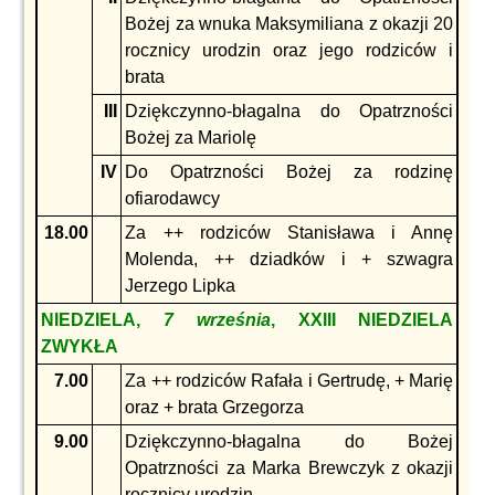
Bożej za wnuka Maksymiliana z okazji 20
rocznicy urodzin oraz jego rodziców i
brata
III
Dziękczynno-błagalna do Opatrzności
Bożej za Mariolę
IV
Do Opatrzności Bożej za rodzinę
ofiarodawcy
18.00
Za ++ rodziców Stanisława i Annę
Molenda, ++ dziadków i + szwagra
Jerzego Lipka
NIEDZIELA,
7 września
, XXIII NIEDZIELA
ZWYKŁA
7.00
Za ++ rodziców Rafała i Gertrudę, + Marię
oraz + brata Grzegorza
9.00
Dziękczynno-błagalna do Bożej
Opatrzności za Marka Brewczyk z okazji
rocznicy urodzin