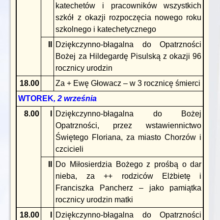
katechetów i pracowników wszystkich
szkół z okazji rozpoczęcia nowego roku
szkolnego i katechetycznego
II
Dziękczynno-błagalna do Opatrzności
Bożej za Hildegardę Pisulską z okazji 96
rocznicy urodzin
18.00
Za + Ewę Głowacz – w 3 rocznicę śmierci
WTOREK
, 2 września
8.00
I
Dziękczynno-błagalna do Bożej
Opatrzności, przez wstawiennictwo
Świętego Floriana, za miasto Chorzów i
czcicieli
II
Do Miłosierdzia Bożego z prośbą o dar
nieba, za ++ rodziców Elżbietę i
Franciszka Pancherz – jako pamiątka
rocznicy urodzin matki
18.00
I
Dziękczynno-błagalna do Opatrzności