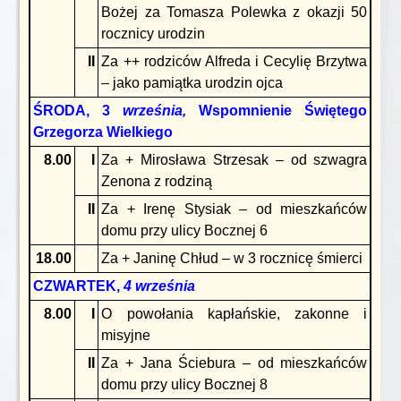
Bożej za Tomasza Polewka z okazji 50
rocznicy urodzin
II
Za ++ rodziców Alfreda i Cecylię Brzytwa
– jako pamiątka urodzin ojca
ŚRODA, 3
września,
Wspomnienie Świętego
Grzegorza Wielkiego
8.00
I
Za + Mirosława Strzesak – od szwagra
Zenona z rodziną
II
Za + Irenę Stysiak – od mieszkańców
domu przy ulicy Bocznej 6
18.00
Za + Janinę Chłud – w 3 rocznicę śmierci
CZWARTEK,
4 września
8.00
I
O powołania kapłańskie, zakonne i
misyjne
II
Za + Jana Ściebura – od mieszkańców
domu przy ulicy Bocznej 8