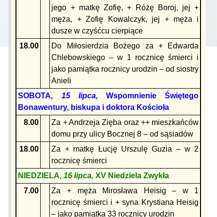
jego + matkę Zofię, + Różę Boroj, jej +
męża, + Zofię Kowalczyk, jej + męża i
dusze w czyśćcu cierpiące
18.00
Do Miłosierdzia Bożego za + Edwarda
Chlebowskiego – w 1 rocznicę śmierci i
jako pamiątka rocznicy urodzin – od siostry
Anieli
SOBOTA,
15 lipca,
Wspomnienie Świętego
Bonawentury, biskupa i doktora Kościoła
8.00
Za + Andrzeja Zięba oraz ++ mieszkańców
domu przy ulicy Bocznej 8 – od sąsiadów
18.00
Za + matkę Łucję Urszulę Guzia – w 2
rocznicę śmierci
NIEDZIELA,
16 lipca,
XV Niedziela Zwykła
7.00
Za + męża Mirosława Heisig – w 1
rocznicę śmierci i + syna Krystiana Heisig
– jako pamiątka 33 rocznicy urodzin