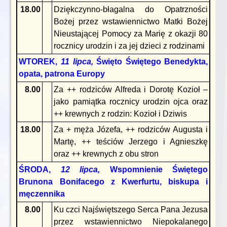
18.00
Dziękczynno-błagalna do Opatrzności
Bożej przez wstawiennictwo Matki Bożej
Nieustającej Pomocy za Marię z okazji 80
rocznicy urodzin i za jej dzieci z rodzinami
WTOREK,
11 lipca,
Święto Świętego Benedykta,
opata, patrona Europy
8.00
Za ++ rodziców Alfreda i Dorotę Kozioł –
jako pamiątka rocznicy urodzin ojca oraz
++ krewnych z rodzin: Kozioł i Dziwis
18.00
Za + męża Józefa, ++ rodziców Augusta i
Martę, ++ teściów Jerzego i Agnieszkę
oraz ++ krewnych z obu stron
ŚRODA,
12 lipca,
Wspomnienie Świętego
Brunona Bonifacego z Kwerfurtu, biskupa i
męczennika
8.00
Ku czci Najświętszego Serca Pana Jezusa
przez wstawiennictwo Niepokalanego