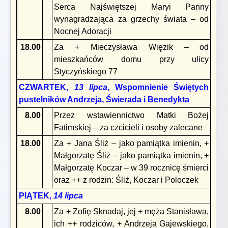
Serca Najświętszej Maryi Panny
wynagradzająca za grzechy świata – od
Nocnej Adoracji
18.00
Za + Mieczysława Więzik – od
mieszkańców domu przy ulicy
Styczyńskiego 77
CZWARTEK,
13 lipca
, Wspomnienie Świętych
pustelników Andrzeja, Świerada i Benedykta
8.00
Przez wstawiennictwo Matki Bożej
Fatimskiej – za czcicieli i osoby zalecane
18.00
Za + Jana Śliż – jako pamiątka imienin, +
Małgorzatę Śliż – jako pamiątka imienin, +
Małgorzatę Koczar – w 39 rocznicę śmierci
oraz ++ z rodzin: Śliż, Koczar i Poloczek
PIĄTEK,
14 lipca
8.00
Za + Zofię Sknadaj, jej + męża Stanisława,
ich ++ rodziców, + Andrzeja Gajewskiego,