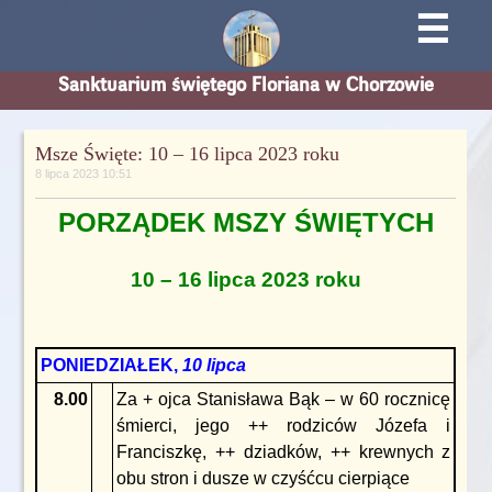
☰
Sanktuarium świętego Floriana w Chorzowie
Msze Święte: 10 – 16 lipca 2023 roku
8 lipca 2023 10:51
PORZĄDEK MSZY ŚWIĘTYCH
10 – 16 lipca 2023 roku
PONIEDZIAŁEK,
10 lipca
8.00
Za + ojca Stanisława Bąk – w 60 rocznicę
śmierci, jego ++ rodziców Józefa i
Franciszkę, ++ dziadków, ++ krewnych z
obu stron i dusze w czyśćcu cierpiące