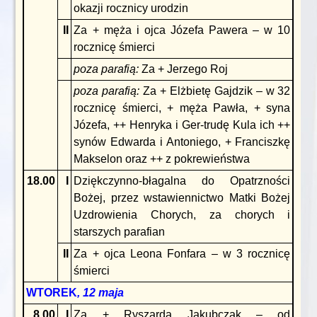
okazji rocznicy urodzin
II
Za + męża i ojca Józefa Pawera – w 10
rocznicę śmierci
poza parafią:
Za + Jerzego Roj
poza parafią:
Za + Elżbietę Gajdzik – w 32
rocznicę śmierci, + męża Pawła, + syna
Józefa, ++ Henryka i Ger-trudę Kula ich ++
synów Edwarda i Antoniego, + Franciszkę
Makselon oraz ++ z pokrewieństwa
18.00
I
Dziękczynno-błagalna do Opatrzności
Bożej, przez wstawiennictwo Matki Bożej
Uzdrowienia Chorych, za chorych i
starszych parafian
II
Za + ojca Leona Fonfara – w 3 rocznicę
śmierci
WTOREK
, 12 maja
8.00
I
Za + Ryszarda Jakubczak – od