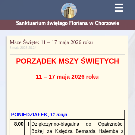
☰
Sanktuarium świętego Floriana w Chorzowie
Msze Święte: 11 – 17 maja 2026 roku
8 maja 2026 20:24
PORZĄDEK MSZY ŚWIĘTYCH
11 – 17 maja 2026 roku
PONIEDZIAŁEK,
11 maja
8.00
I
Dziękczynno-błagalna do Opatrzności
Bożej za Księdza Bernarda Halemba z