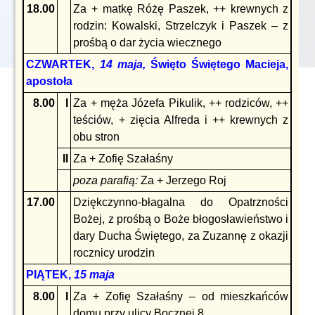
18.00
Za + matkę Różę Paszek, ++ krewnych z
rodzin: Kowalski, Strzelczyk i Paszek – z
prośbą o dar życia wiecznego
CZWARTEK,
14 maja,
Święto Świętego Macieja,
apostoła
8.00
I
Za + męża Józefa Pikulik, ++ rodziców, ++
teściów, + zięcia Alfreda i ++ krewnych z
obu stron
II
Za + Zofię Szałaśny
poza parafią:
Za + Jerzego Roj
17.00
Dziękczynno-błagalna do Opatrzności
Bożej, z prośbą o Boże błogosławieństwo i
dary Ducha Świętego, za Zuzannę z okazji
rocznicy urodzin
PIĄTEK,
15 maja
8.00
I
Za + Zofię Szałaśny – od mieszkańców
domu przy ulicy Bocznej 8