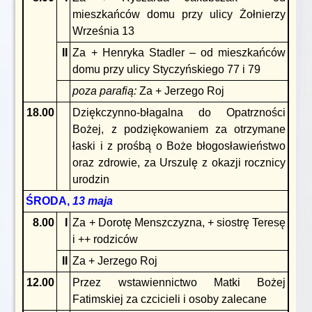
mieszkańców domu przy ulicy Żołnierzy
Września 13
II
Za + Henryka Stadler – od mieszkańców
domu przy ulicy Styczyńskiego 77 i 79
poza parafią:
Za + Jerzego Roj
18.00
Dziękczynno-błagalna do Opatrzności
Bożej, z podziękowaniem za otrzymane
łaski i z prośbą o Boże błogosławieństwo
oraz zdrowie, za Urszulę z okazji rocznicy
urodzin
ŚRODA,
13 maja
8.00
I
Za + Dorotę Menszczyzna, + siostrę Teresę
i ++ rodziców
II
Za + Jerzego Roj
12.00
Przez wstawiennictwo Matki Bożej
Fatimskiej za czcicieli i osoby zalecane