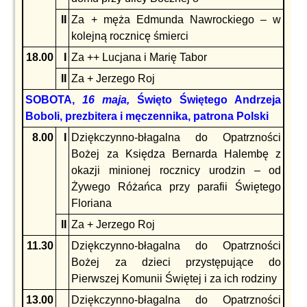
II
Za + męża Edmunda Nawrockiego – w
kolejną rocznicę śmierci
18.00
I
Za ++ Lucjana i Marię Tabor
II
Za + Jerzego Roj
SOBOTA,
16 maja,
Święto Świętego Andrzeja
Boboli, prezbitera i męczennika, patrona Polski
8.00
I
Dziękczynno-błagalna do Opatrzności
Bożej za Księdza Bernarda Halembę z
okazji minionej rocznicy urodzin – od
Żywego Różańca przy parafii Świętego
Floriana
II
Za + Jerzego Roj
11.30
Dziękczynno-błagalna do Opatrzności
Bożej za dzieci przystępujące do
Pierwszej Komunii Świętej i za ich rodziny
13.00
Dziękczynno-błagalna do Opatrzności