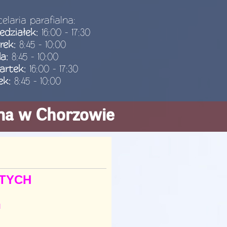
elaria parafialna:
edziałek:
16:00 - 17:30
rek:
8:45 - 10:00
da:
8:45 - 10:00
artek:
16:00 - 17:30
ek:
8:45 - 10:00
ana w Chorzowie
TYCH
u