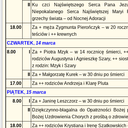
II
Ku czci Najświętszego Serca Pana Jezu
Niepokalanego Serca Najświętszej Maryi
grzechy świata – od Nocnej Adoracji
18.00
Za + męża Zygmunta Pierończyk – w 20 roczni
teściów i ++ krewnych
CZWARTEK,
14 marca
8.00
I
Za + Piotra Mzyk – w 14 rocznicę śmierci, ++
rodziców Augustyna i Agnieszkę Szary, ++ siost
z rodzin: Mzyk i Szary
II
Za + Małgorzatę Kurek – w 30 dniu po śmierci
17.00
Za ++ rodziców Andrzeja i Klarę Pluta
PIĄTEK,
15 marca
8.00
I
Za + Janinę Leszczorz – w 30 dniu po śmierci
II
Dziękczynno-błagalna do Opatrzności Bożej 
Bożej Uzdrowienia Chorych z prośbą o zdrowie
18.00
Za ++ rodziców Krystiana i Irenę Szatkowskich 