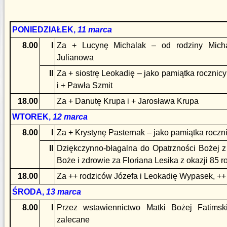
PONIEDZIAŁEK,
11 marca
8.00
I
Za + Lucynę Michalak – od rodziny Micha
Julianowa
II
Za + siostrę Leokadię – jako pamiątka rocznicy
i + Pawła Szmit
18.00
Za + Danutę Krupa i + Jarosława Krupa
WTOREK,
12 marca
8.00
I
Za + Krystynę Pasternak – jako pamiątka roczn
II
Dziękczynno-błagalna do Opatrzności Bożej z
Boże i zdrowie za Floriana Lesika z okazji 85 r
18.00
Za ++ rodziców Józefa i Leokadię Wypasek, ++
ŚRODA,
13 marca
8.00
I
Przez wstawiennictwo Matki Bożej Fatimski
zalecane