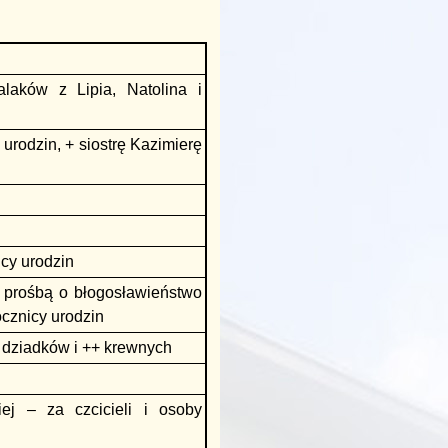
laków z Lipia, Natolina i
 urodzin, + siostrę Kazimierę
icy urodzin
 prośbą o błogosławieństwo
ocznicy urodzin
 dziadków i ++ krewnych
ej – za czcicieli i osoby