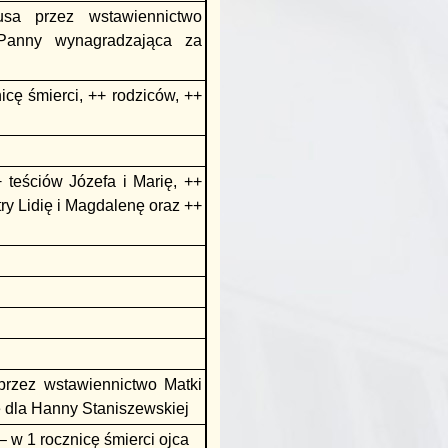
sa przez wstawiennictwo
 Panny wynagradzająca za
cę śmierci, ++ rodziców, ++
 teściów Józefa i Marię, ++
ry Lidię i Magdalenę oraz ++
przez wstawiennictwo Matki
 dla Hanny Staniszewskiej
– w 1 rocznicę śmierci ojca