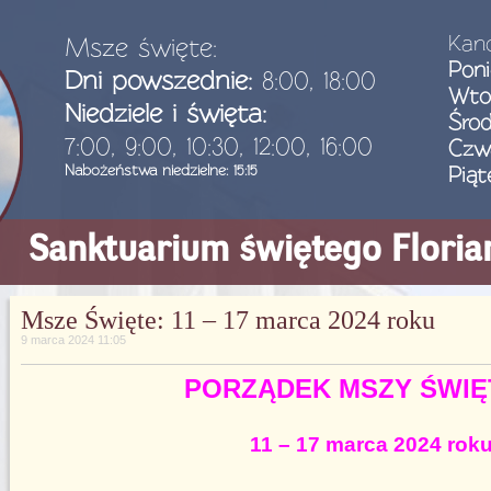
Kanc
Msze święte:
Poni
Dni powszednie:
8:00, 18:00
Wto
Niedziele i święta:
Śro
7:00, 9:00, 10:30, 12:00, 16:00
Czw
Nabożeństwa niedzielne: 15:15
Piąt
Sanktuarium świętego Flori
Msze Święte: 11 – 17 marca 2024 roku
9 marca 2024 11:05
PORZĄDEK MSZY ŚWIĘ
11 – 17 marca 2024 rok