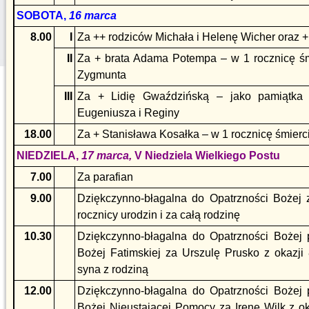
SOBOTA,
16 marca
8.00
I
Za ++ rodziców Michała i Helenę Wicher oraz 
II
Za + brata Adama Potempa – w 1 rocznicę śmi
Zygmunta
III
Za + Lidię Gwaździńską – jako pamiątka 
Eugeniusza i Reginy
18.00
Za + Stanisława Kosałka – w 1 rocznicę śmierc
NIEDZIELA,
17 marca,
V Niedziela Wielkiego Postu
7.00
Za parafian
9.00
Dziękczynno-błagalna do Opatrzności Bożej 
rocznicy urodzin i za całą rodzinę
10.30
Dziękczynno-błagalna do Opatrzności Bożej 
Bożej Fatimskiej za Urszulę Prusko z okazji 
syna z rodziną
12.00
Dziękczynno-błagalna do Opatrzności Bożej 
Bożej Nieustającej Pomocy za Irenę Wilk z ok