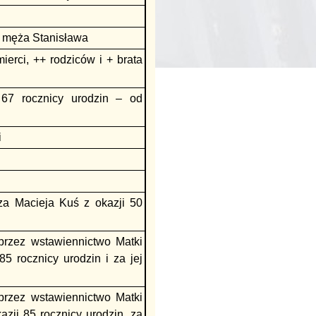
+ męża Stanisława
erci, ++ rodziców i + brata
67 rocznicy urodzin – od
i
za Macieja Kuś z okazji 50
przez wstawiennictwo Matki
85 rocznicy urodzin i za jej
przez wstawiennictwo Matki
azji 85 rocznicy urodzin, za