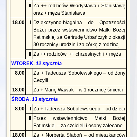
II
Za ++ rodziców Władysława i Stanisławę
oraz + męża Stanisława
18.00
I
Dziękczynno-błagalna do Opatrzności
Bożej przez wstawiennictwo Matki Bożej
Fatimskiej za Gertrudę Urbańczyk z okazji
80 rocznicy urodzin i za córkę z rodziną
II
Za ++ rodziców, ++ chrzestnych i + męża
WTOREK,
12 stycznia
8.00
Za + Tadeusza Sobolewskiego – od żony
Cecylii
18.00
Za + Marię Wawak – w 1 rocznicę śmierci
ŚRODA,
13 stycznia
8.00
I
Za + Tadeusza Sobolewskiego – od dzieci
II
Przez wstawiennictwo Matki Bożej
Fatimskiej – za czcicieli i osoby zalecane
18.00
Za + Norberta Słaboń – od mieszkańców