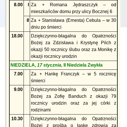
8.00
I
Za + Romana Jędraszczyk – od
mieszkańców domu przy ulicy Bocznej 6
II
Za + Stanisława (Ernesta) Cebula – w 30
dniu po śmierci
18.00
Dziękczynno-błagalna do Opatrzności
Bożej za Zdzisława i Krystynę Pilch z
okazji 50 rocznicy ślubu oraz za Monikę z
okazji rocznicy urodzin
NIEDZIELA,
17 stycznia,
II Niedziela Zwykła
7.00
Za + Hankę Franczyk – w 5 rocznicę
śmierci
9.00
Dziękczynno-błagalna do Opatrzności
Bożej za Zofię Banduch z okazji 79
rocznicy urodzin oraz za jej córki z
rodzinami
10.30
Dziękczynno-błagalna do Opatrzności
Bożej z prośbą o łaskę zdrowia za