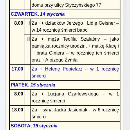
domu przy ulicy Styczyńskiego 77
CZWARTEK,
14 stycznia
8.00
I
Za ++ dziadków Jerzego i Lidię Geisner –
w 14 rocznicę śmierci babci
II
Za + męża Teofila Szałaśny – jako
pamiątka rocznicy urodzin, + matkę Klarę i
+ brata Gintera – w rocznicę ich śmierci
oraz + Alojzego Żymła
17.00
Za + Helenę Popielarz – w 1 rocznicę
śmierci
PIĄTEK,
15 stycznia
8.00
Za + Lucjana Czarlewskiego – w 1
rocznicę śmierci
18.00
Za + syna Jacka Jasieniak – w 6 rocznicę
śmierci
SOBOTA,
16 stycznia