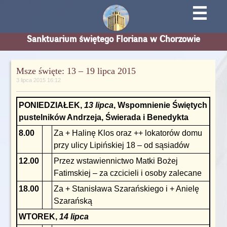
☰
Sanktuarium świętego Floriana w Chorzowie
Msze święte: 13 – 19 lipca 2015
3 lipca 2015 16:12
PONIEDZIAŁEK,
13 lipca
, Wspomnienie Świętych
pustelników Andrzeja, Świerada i Benedykta
8.00
Za + Halinę Klos oraz ++ lokatorów domu
przy ulicy Lipińskiej 18 – od sąsiadów
12.00
Przez wstawiennictwo Matki Bożej
Fatimskiej – za czcicieli i osoby zalecane
18.00
Za + Stanisława Szarańskiego i + Anielę
Szarańską
WTOREK,
14 lipca