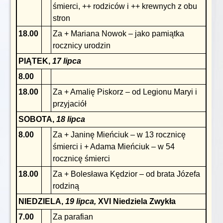
śmierci, ++ rodziców i ++ krewnych z obu
stron
18.00
Za + Mariana Nowok – jako pamiątka
rocznicy urodzin
PIĄTEK,
17 lipca
8.00
18.00
Za + Amalię Piskorz – od Legionu Maryi i
przyjaciół
SOBOTA,
18 lipca
8.00
Za + Janinę Mieńciuk – w 13 rocznicę
śmierci i + Adama Mieńciuk – w 54
rocznicę śmierci
18.00
Za + Bolesława Kędzior – od brata Józefa
rodziną
NIEDZIELA,
19 lipca,
XVI Niedziela Zwykła
7.00
Za parafian