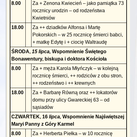
8.00
Za + Zenona Kwiecień – jako pamiątka 73
rocznicy urodzin – od rodzeństwa
Kwietniów
18.00
Za ++ dziadków Alfonsa i Martę
Pokorskich – w 25 rocznicę śmierci babci,
+ matkę Edytę i + ciocię Waltraudę
ŚRODA,
15 lipca,
Wspomnienie Świętego
Bonawentury, biskupa i doktora Kościoła
8.00
Za + męża Karola Młyńczyk – w kolejną
rocznicę śmierci, ++ rodziców z obu stron,
++ rodzeństwo i ++ krewnych
18.00
Za + Barbarę Równą oraz ++ lokatorów
domu przy ulicy Gwareckiej 63 – od
sąsiadów
CZWARTEK, 16
lipca,
Wspomnienie Najświętszej
Maryi Panny z Góry Karmel
8.00
Za + Herberta Piełka – w 10 rocznicę