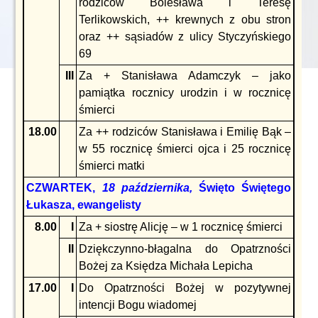
rodziców Bolesława i Teresę
Terlikowskich, ++ krewnych z obu stron
oraz ++ sąsiadów z ulicy Styczyńskiego
69
III
Za + Stanisława Adamczyk – jako
pamiątka rocznicy urodzin i w rocznicę
śmierci
18.00
Za ++ rodziców Stanisława i Emilię Bąk –
w 55 rocznicę śmierci ojca i 25 rocznicę
śmierci matki
CZWARTEK,
18 października,
Święto Świętego
Łukasza, ewangelisty
8.00
I
Za + siostrę Alicję – w 1 rocznicę śmierci
II
Dziękczynno-błagalna do Opatrzności
Bożej za Księdza Michała Lepicha
17.00
I
Do Opatrzności Bożej w pozytywnej
intencji Bogu wiadomej