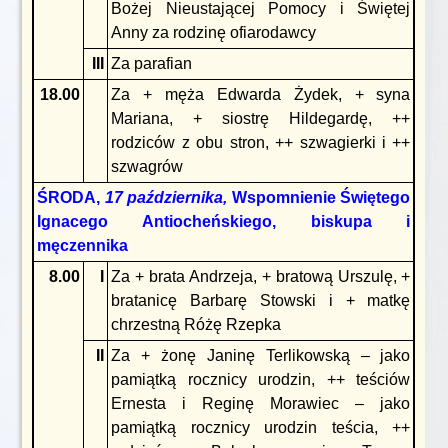
Bożej Nieustającej Pomocy i Świętej
Anny za rodzinę ofiarodawcy
III
Za parafian
18.00
Za + męża Edwarda Żydek, + syna
Mariana, + siostrę Hildegardę, ++
rodziców z obu stron, ++ szwagierki i ++
szwagrów
ŚRODA,
17 października,
Wspomnienie Świętego
Ignacego Antiocheńskiego, biskupa i
męczennika
8.00
I
Za + brata Andrzeja, + bratową Urszulę, +
bratanicę Barbarę Stowski i + matkę
chrzestną Różę Rzepka
II
Za + żonę Janinę Terlikowską – jako
pamiątką rocznicy urodzin, ++ teściów
Ernesta i Reginę Morawiec – jako
pamiątką rocznicy urodzin teścia, ++