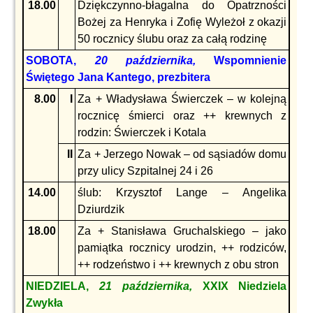
18.00
Dziękczynno-błagalna do Opatrzności
Bożej za Henryka i Zofię Wyleżoł z okazji
50 rocznicy ślubu oraz za całą rodzinę
SOBOTA,
20 października,
Wspomnienie
Świętego Jana Kantego, prezbitera
8.00
I
Za + Władysława Świerczek – w kolejną
rocznicę śmierci oraz ++ krewnych z
rodzin: Świerczek i Kotala
II
Za + Jerzego Nowak – od sąsiadów domu
przy ulicy Szpitalnej 24 i 26
14.00
ślub: Krzysztof Lange – Angelika
Dziurdzik
18.00
Za + Stanisława Gruchalskiego – jako
pamiątka rocznicy urodzin, ++ rodziców,
++ rodzeństwo i ++ krewnych z obu stron
NIEDZIELA,
21 października,
XXIX Niedziela
Zwykła