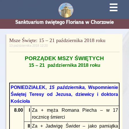
☰
Sanktuarium świętego Floriana w Chorzowie
Msze Święte: 15 – 21 października 2018 roku
13 października 2018 12:20
PORZĄDEK MSZY ŚWIĘTYCH
15 – 21 października 2018 roku
PONIEDZIAŁEK,
15 października,
Wspomnienie
Świętej Teresy od Jezusa, dziewicy i doktora
Kościoła
8.00
I
Za + męża Romana Piecha – w 17
rocznicę śmierci
II
Za + Jadwigę Świder – jako pamiątka