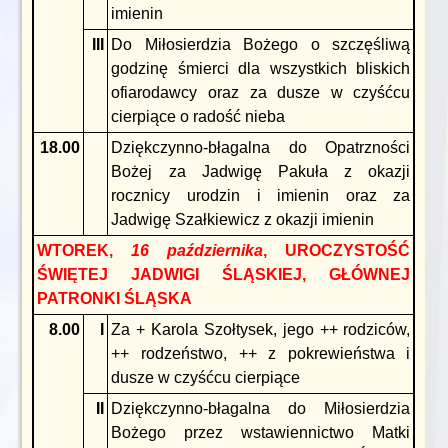
imienin
III
Do Miłosierdzia Bożego o szczęśliwą
godzinę śmierci dla wszystkich bliskich
ofiarodawcy oraz za dusze w czyśćcu
cierpiące o radość nieba
18.00
Dziękczynno-błagalna do Opatrzności
Bożej za Jadwigę Pakuła z okazji
rocznicy urodzin i imienin oraz za
Jadwigę Szałkiewicz z okazji imienin
WTOREK,
16
października
, UROCZYSTOŚĆ
ŚWIĘTEJ JADWIGI ŚLĄSKIEJ, GŁÓWNEJ
PATRONKI ŚLĄSKA
8.00
I
Za + Karola Szołtysek, jego ++ rodziców,
++ rodzeństwo, ++ z pokrewieństwa i
dusze w czyśćcu cierpiące
II
Dziękczynno-błagalna do Miłosierdzia
Bożego przez wstawiennictwo Matki