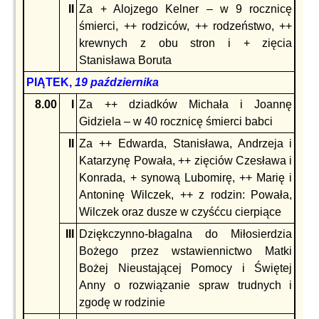
II
Za + Alojzego Kelner – w 9 rocznicę
śmierci, ++ rodziców, ++ rodzeństwo, ++
krewnych z obu stron i + zięcia
Stanisława Boruta
PIĄTEK,
19 października
8.00
I
Za ++ dziadków Michała i Joannę
Gidziela – w 40 rocznicę śmierci babci
II
Za ++ Edwarda, Stanisława, Andrzeja i
Katarzynę Powała, ++ zięciów Czesława i
Konrada, + synową Lubomirę, ++ Marię i
Antoninę Wilczek, ++ z rodzin: Powała,
Wilczek oraz dusze w czyśćcu cierpiące
III
Dziękczynno-błagalna do Miłosierdzia
Bożego przez wstawiennictwo Matki
Bożej Nieustającej Pomocy i Świętej
Anny o rozwiązanie spraw trudnych i
zgodę w rodzinie