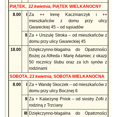
PIĄTEK, 2
2 kwietnia,
PIĄTEK WIELKANOCNY
8.00
I
Za ++ Irenę Kaczmarczyk i ++
mieszkańców z domu przy ulicy
Gwareckiej 45 – od sąsiadów
II
Za + Urszulę Stroka – od mieszkańców z
domu przy ulicy Gwareckiej 45
18.00
Dziękczynno-błagalna do Opatrzności
Bożej za Alfreda i Marię Adamiec z okazji
50 rocznicy ślubu oraz za ich synów z
rodzinami
SOBOTA, 2
3 kwietnia,
SOBOTA WIELKANOCNA
8.00
I
Za + Wandę Skoczek – od mieszkańców z
domu przy ulicy Bocznej 6
II
Za + Katarzynę Pniok – od siostry Zofii z
rodziną z Trzciany
III
Dziękczynno-błagalna do Opatrzności