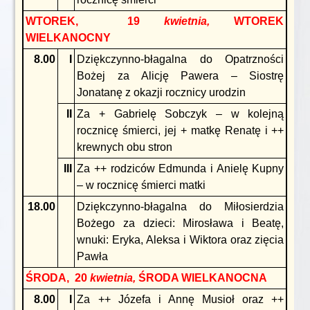
WTOREK, 19
kwietnia,
WTOREK
WIELKANOCNY
8.00
I
Dziękczynno-błagalna do Opatrzności
Bożej za Alicję Pawera – Siostrę
Jonatanę z okazji rocznicy urodzin
II
Za + Gabrielę Sobczyk – w kolejną
rocznicę śmierci, jej + matkę Renatę i ++
krewnych obu stron
III
Za ++ rodziców Edmunda i Anielę Kupny
– w rocznicę śmierci matki
18.00
Dziękczynno-błagalna do Miłosierdzia
Bożego za dzieci: Mirosława i Beatę,
wnuki: Eryka, Aleksa i Wiktora oraz zięcia
Pawła
ŚRODA, 20
kwietnia,
ŚRODA WIELKANOCNA
8.00
I
Za ++ Józefa i Annę Musioł oraz ++