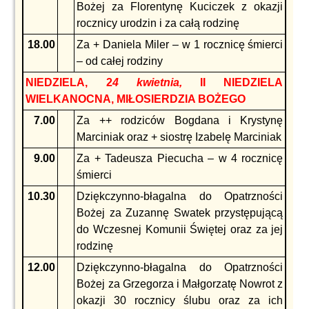
Bożej za Florentynę Kuciczek z okazji
rocznicy urodzin i za całą rodzinę
18.00
Za + Daniela Miler – w 1 rocznicę śmierci
– od całej rodziny
NIEDZIELA, 2
4 kwietnia,
II NIEDZIELA
WIELKANOCNA, MIŁOSIERDZIA BOŻEGO
7.00
Za ++ rodziców Bogdana i Krystynę
Marciniak oraz + siostrę Izabelę Marciniak
9.00
Za + Tadeusza Piecucha – w 4 rocznicę
śmierci
10.30
Dziękczynno-błagalna do Opatrzności
Bożej za Zuzannę Swatek przystępującą
do Wczesnej Komunii Świętej oraz za jej
rodzinę
12.00
Dziękczynno-błagalna do Opatrzności
Bożej za Grzegorza i Małgorzatę Nowrot z
okazji 30 rocznicy ślubu oraz za ich