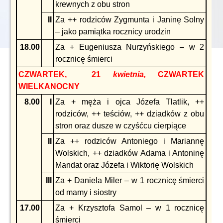
krewnych z obu stron
II
Za ++ rodziców Zygmunta i Janinę Solny
– jako pamiątka rocznicy urodzin
18.00
Za + Eugeniusza Nurzyńskiego – w 2
rocznicę śmierci
CZWARTEK, 21
kwietnia,
CZWARTEK
WIELKANOCNY
8.00
I
Za + męża i ojca Józefa Tlatlik, ++
rodziców, ++ teściów, ++ dziadków z obu
stron oraz dusze w czyśćcu cierpiące
II
Za ++ rodziców Antoniego i Mariannę
Wolskich, ++ dziadków Adama i Antoninę
Mandat oraz Józefa i Wiktorię Wolskich
III
Za + Daniela Miler – w 1 rocznicę śmierci
od mamy i siostry
17.00
Za + Krzysztofa Samol – w 1 rocznicę
śmierci