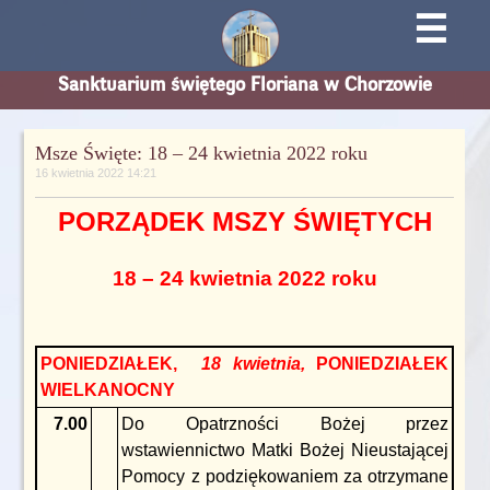
☰
Sanktuarium świętego Floriana w Chorzowie
Msze Święte: 18 – 24 kwietnia 2022 roku
16 kwietnia 2022 14:21
PORZĄDEK MSZY ŚWIĘTYCH
18 – 24 kwietnia 2022 roku
PONIEDZIAŁEK,
18 kwietnia,
PONIEDZIAŁEK
WIELKANOCNY
7.00
Do Opatrzności Bożej przez
wstawiennictwo Matki Bożej Nieustającej
Pomocy z podziękowaniem za otrzymane