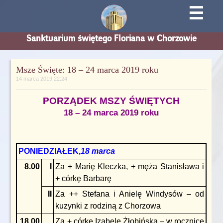
☰
Sanktuarium świętego Floriana w Chorzowie
Msze Święte: 18 – 24 marca 2019 roku
14 marca 2019 22:24
PORZĄDEK MSZY ŚWIĘTYCH
18 – 24 marca 2019 roku
PONIEDZIAŁEK,
18 marca
8.00
I
Za + Marię Kleczka, + męża Stanisława i
+ córkę Barbarę
II
Za ++ Stefana i Anielę Windysów – od
kuzynki z rodziną z Chorzowa
18.00
Za + córkę Izabelę Żłobińską – w rocznicę