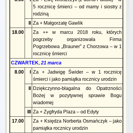
5 rocznicę śmierci – od mamy i siostry z
rodziną
II
Za + Małgorzatę Gawlik
18.00
Za ++ w marcu 2018 roku, których
pogrzeby organizowała Firma
Pogrzebowa „Brauner” z Chorzowa – w 1
rocznicę śmierci
CZWARTEK,
21 marca
8.00
I
Za + Jadwigę Świder – w 1 rocznicę
śmierci i jako pamiątka rocznicy urodzin
II
Dziękczynno-błagalna do Opatrzności
Bożej w pozytywnej sprawie Bogu
wiadomej
III
Za + Zygfryda Plaza – od Edyty
17.00
Za + Księdza Norberta Osmańczyk – jako
pamiątka rocznicy urodzin