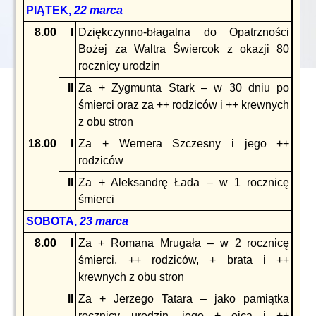
PIĄTEK,
22 marca
8.00
I
Dziękczynno-błagalna do Opatrzności
Bożej za Waltra Świercok z okazji 80
rocznicy urodzin
II
Za + Zygmunta Stark – w 30 dniu po
śmierci oraz za ++ rodziców i ++ krewnych
z obu stron
18.00
I
Za + Wernera Szczesny i jego ++
rodziców
II
Za + Aleksandrę Łada – w 1 rocznicę
śmierci
SOBOTA,
23 marca
8.00
I
Za + Romana Mrugała – w 2 rocznicę
śmierci, ++ rodziców, + brata i ++
krewnych z obu stron
II
Za + Jerzego Tatara – jako pamiątka
rocznicy urodzin, jego + ojca i ++