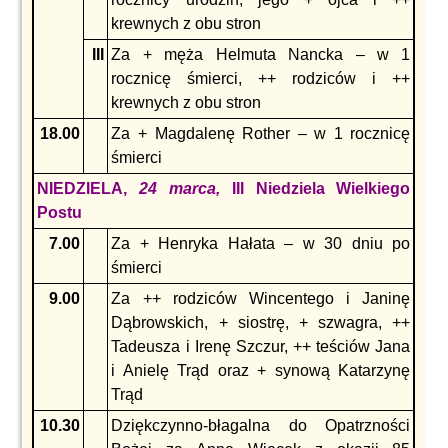
krewnych z obu stron
III
Za + męża Helmuta Nancka – w 1
rocznicę śmierci, ++ rodziców i ++
krewnych z obu stron
18.00
Za + Magdalenę Rother – w 1 rocznicę
śmierci
NIEDZIELA,
24 marca,
III Niedziela Wielkiego
Postu
7.00
Za + Henryka Hałata – w 30 dniu po
śmierci
9.00
Za ++ rodziców Wincentego i Janinę
Dąbrowskich, + siostrę, + szwagra, ++
Tadeusza i Irenę Szczur, ++ teściów Jana
i Anielę Trąd oraz + synową Katarzynę
Trąd
10.30
Dziękczynno-błagalna do Opatrzności