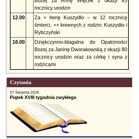
Bożej za Annę Więcek z okazji 85
rocznicy urodzin
12.00
Za + Irenę Kuszydło – w 12 rocznicę
śmierci, ++ krewnych z rodzin: Kuszydło i
Rybczyński
16.00
Dziękczynno-błagalna do Opatrzności
Bożej za Janinę Dworakowską z okazji 80
rocznicy urodzin oraz za córkę i syna z
rodzicami
Czytania
07 Sierpnia 2026
Piątek XVIII tygodnia zwykłego