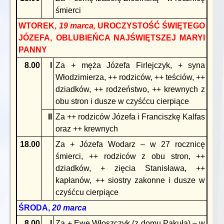
śmierci
WTOREK,
19
marca,
UROCZYSTOŚĆ ŚWIĘTEGO
JÓZEFA, OBLUBIEŃCA NAJŚWIĘTSZEJ MARYI
PANNY
8.00
I
Za + męża Józefa Firlejczyk, + syna
Włodzimierza, ++ rodziców, ++ teściów, ++
dziadków, ++ rodzeństwo, ++ krewnych z
obu stron i dusze w czyśćcu cierpiące
II
Za ++ rodziców Józefa i Franciszkę Kalfas
oraz ++ krewnych
18.00
Za + Józefa Wodarz – w 27 rocznicę
śmierci, ++ rodziców z obu stron, ++
dziadków, + zięcia Stanisława, ++
kapłanów, ++ siostry zakonne i dusze w
czyśćcu cierpiące
ŚRODA,
20 marca
8.00
I
Za + Ewę Włoszczyk (z domu Pakuła) – w