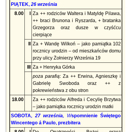
PIĄTEK,
26 września
8.00
I
Za ++ rodziców Waltera i Matyldę Pilawa,
++ braci Brunona i Ryszarda, + bratanka
Grzegorza oraz dusze w czyśćcu
cierpiące
II
Za + Wandę Wilkoń – jako pamiątka 102
rocznicy urodzin – od mieszkańców domu
przy ulicy Żołnierzy Września 19
III
Za + Henryka Górka
poza parafią
: Za ++ Erwina, Agnieszkę i
Gabrielę Swoboda oraz ++ z
pokrewieństwa z obu stron
18.00
Za ++ rodziców Alfreda i Cecylię Brzytwa
– jako pamiątka rocznicy urodzin matki
SOBOTA,
27 września,
W
spomnienie Świętego
Wincentego á Paulo, prezbitera
8.00
I
Do Opatrzności Bożej przez