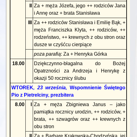
II
Za + męża Józefa, jego ++ rodziców Jana
i Annę oraz + brata Stanisława
III
Za ++ rodziców Stanisława i Emilię Bąk, +
męża Franciszka Klyta, ++ rodziców, ++
rodzeństwo, ++ krewnych z obu stron oraz
dusze w czyśćcu cierpiące
poza parafią
: Za + Henryka Górka
18.00
Dziękczynno-błagalna do Bożej
Opatrzności za Andrzeja i Henrykę z
okazji 50 rocznicy ślubu
WTOREK
, 23 września,
Wspomnienie Świętego
Pio z Pietrelciny, prezbitera
8.00
I
Za + męża Zbigniewa Janus – jako
pamiątka rocznicy urodzin, ++ rodziców, +
brata, ++ szwagrów oraz ++ krewnych z
obu stron
II
Za + Barbarę Krakowską-Chodzyńską, jej