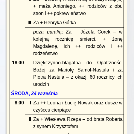
+ męża Antoniego, ++ rodziców z obu
stron i ++ pokrewieństwo
III
Za + Henryka Górka
poza parafią
: Za + Józefa Gorek – w
kolejną rocznicę śmierci, + żonę
Magdalenę, ich ++ rodziców i ++
rodzeństwo
18.00
Dziękczynno-błagalna do Opatrzności
Bożej za Mariolę Samol-Nastula i za
Piotra Nastula – z okazji 60 rocznicy ich
urodzin
ŚRODA,
24 września
8.00
I
Za ++ Leona i Łucję Nowak oraz dusze w
czyśćcu cierpiące
II
Za + Wiesława Rzepa – od brata Roberta
z synem Krzysztofem