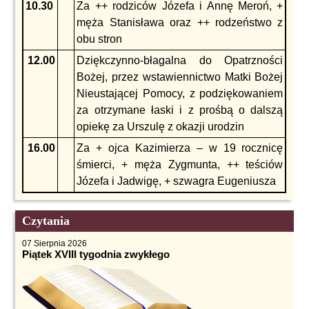
10.30
Za ++ rodziców Józefa i Annę Meroń, +
męża Stanisława oraz ++ rodzeństwo z
obu stron
12.00
Dziękczynno-błagalna do Opatrzności
Bożej, przez wstawiennictwo Matki Bożej
Nieustającej Pomocy, z podziękowaniem
za otrzymane łaski i z prośbą o dalszą
opiekę za Urszulę z okazji urodzin
16.00
Za + ojca Kazimierza – w 19 rocznicę
śmierci, + męża Zygmunta, ++ teściów
Józefa i Jadwigę, + szwagra Eugeniusza
Czytania
07 Sierpnia 2026
Piątek XVIII tygodnia zwykłego