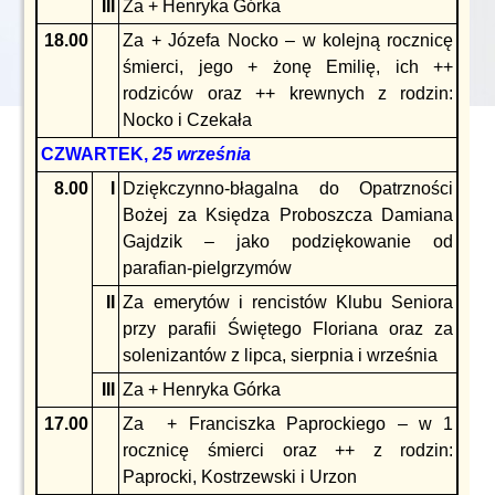
III
Za + Henryka Górka
18.00
Za + Józefa Nocko – w kolejną rocznicę
śmierci, jego + żonę Emilię, ich ++
rodziców oraz ++ krewnych z rodzin:
Nocko i Czekała
CZWARTEK,
25 września
8.00
I
Dziękczynno-błagalna do Opatrzności
Bożej za Księdza Proboszcza Damiana
Gajdzik – jako podziękowanie od
parafian-pielgrzymów
II
Za emerytów i rencistów Klubu Seniora
przy parafii Świętego Floriana oraz za
solenizantów z lipca, sierpnia i września
III
Za + Henryka Górka
17.00
Za + Franciszka Paprockiego – w 1
rocznicę śmierci oraz ++ z rodzin:
Paprocki, Kostrzewski i Urzon