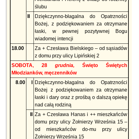
ślubu
II
Dziękczynno-błagalna do Opatrzności
Bożej, z podziękowaniem za otrzymane
łaski, w pewnej pozytywnej Bogu
wiadomej intencji
18.00
Za + Czesława Bielskiego – od sąsiadów
z domu przy ulicy Lipińskiej 2
SOBOTA, 28
grudnia,
Święto Świętych
Młodzianków, męczenników
8.00
I
Dziękczynno-błagalna do Opatrzności
Bożej z podziękowaniem za otrzymane
łaski i dary oraz z prośbą o dalszą opiekę
nad całą rodziną
II
Za + Czesława Hanas i ++ mieszkańców
domu przy ulicy Żołnierzy Września 15 –
od mieszkańców do-mu przy ulicy
Żołnierzy Września 15