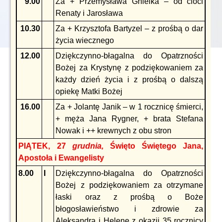
9.00
Za + Przemysława Gnielka – od cioci
Renaty i Jarosława
10.30
Za + Krzysztofa Bartyzel – z prośbą o dar
życia wiecznego
12.00
Dziękczynno-błagalna do Opatrzności
Bożej za Krystynę z podziękowaniem za
każdy dzień życia i z prośbą o dalszą
opiekę Matki Bożej
16.00
Za + Jolantę Janik – w 1 rocznicę śmierci,
+ męża Jana Rygner, + brata Stefana
Nowak i ++ krewnych z obu stron
PIĄTEK, 27
grudnia,
Święto Świętego Jana,
Apostoła i Ewangelisty
8.00
I
Dziękczynno-błagalna do Opatrzności
Bożej z podziękowaniem za otrzymane
łaski oraz z prośbą o Boże
błogosławieństwo i zdrowie za
Aleksandra i Helenę z okazji 35 rocznicy