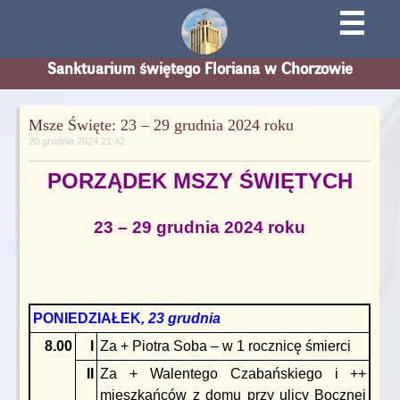
☰
Sanktuarium świętego Floriana w Chorzowie
Msze Święte: 23 – 29 grudnia 2024 roku
20 grudnia 2024 21:42
PORZĄDEK MSZY ŚWIĘTYCH
23 – 29 grudnia 2024 roku
PONIEDZIAŁEK
, 23 grudnia
8.00
I
Za + Piotra Soba – w 1 rocznicę śmierci
II
Za + Walentego Czabańskiego i ++
mieszkańców z domu przy ulicy Bocznej