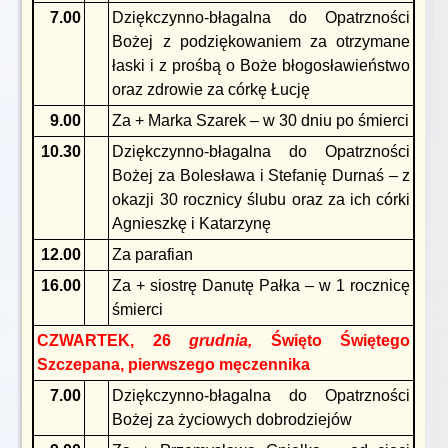
7.00
Dziękczynno-błagalna do Opatrzności
Bożej z podziękowaniem za otrzymane
łaski i z prośbą o Boże błogosławieństwo
oraz zdrowie za córkę Łucję
9.00
Za + Marka Szarek – w 30 dniu po śmierci
10.30
Dziękczynno-błagalna do Opatrzności
Bożej za Bolesława i Stefanię Durnaś – z
okazji 30 rocznicy ślubu oraz za ich córki
Agnieszkę i Katarzynę
12.00
Za parafian
16.00
Za + siostrę Danutę Pałka – w 1 rocznicę
śmierci
CZWARTEK, 26
grudnia,
Święto Świętego
Szczepana, pierwszego męczennika
7.00
Dziękczynno-błagalna do Opatrzności
Bożej za życiowych dobrodziejów