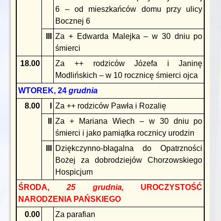
6 – od mieszkańców domu przy ulicy
Bocznej 6
III
Za + Edwarda Malejka – w 30 dniu po
śmierci
18.00
Za ++ rodziców Józefa i Janinę
Modlińskich – w 10 rocznicę śmierci ojca
WTOREK, 24
grudnia
8.00
I
Za ++ rodziców Pawła i Rozalię
II
Za + Mariana Wiech – w 30 dniu po
śmierci i jako pamiątka rocznicy urodzin
III
Dziękczynno-błagalna do Opatrzności
Bożej za dobrodziejów Chorzowskiego
Hospicjum
ŚRODA,
25 grudnia,
UROCZYSTOŚĆ
NARODZENIA PAŃSKIEGO
0.00
Za parafian