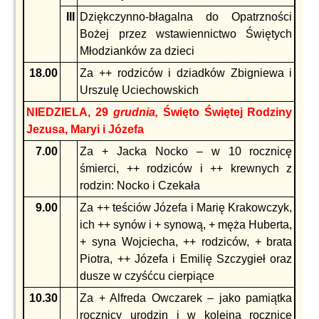
III
Dziękczynno-błagalna do Opatrzności
Bożej przez wstawiennictwo Świętych
Młodzianków za dzieci
18.00
Za ++ rodziców i dziadków Zbigniewa i
Urszulę Uciechowskich
NIEDZIELA, 29
grudnia,
Święto Świętej Rodziny
Jezusa, Maryi i Józefa
7.00
Za + Jacka Nocko – w 10 rocznicę
śmierci, ++ rodziców i ++ krewnych z
rodzin: Nocko i Czekała
9.00
Za ++ teściów Józefa i Marię Krakowczyk,
ich ++ synów i + synową, + męża Huberta,
+ syna Wojciecha, ++ rodziców, + brata
Piotra, ++ Józefa i Emilię Szczygieł oraz
dusze w czyśćcu cierpiące
10.30
Za + Alfreda Owczarek – jako pamiątka
rocznicy urodzin i w kolejną rocznicę