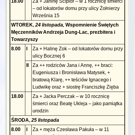
18.00
Za + Janinę Ścipior – w 1 rocznicę śmierci
– od lokatorów domu przy ulicy Żołnierzy
Września 15
WTOREK,
24 listopada,
Wspomnienie Świętych
Męczenników Andrzeja Dung-Lac, prezbitera i
Towarzyszy
8.00
I
Za + Halinę Zok – od lokatorów domu przy
ulicy Bocznej 6
II
Za ++ rodziców Jana i Annę, ++ braci:
Eugeniusza i Bronisława Matysek, +
bratową Klarę, ++ teściów Ignacego i
Ludwikę oraz + siostrę Franciszkę Zięba
18.00
Za + Jacka Perczak – w 10 rocznicę
śmierci oraz Beatę Ukleja – jako pamiątka
urodzin
ŚRODA,
25 listopada
8.00
I
Za + męża Czesława Pakuła – w 11