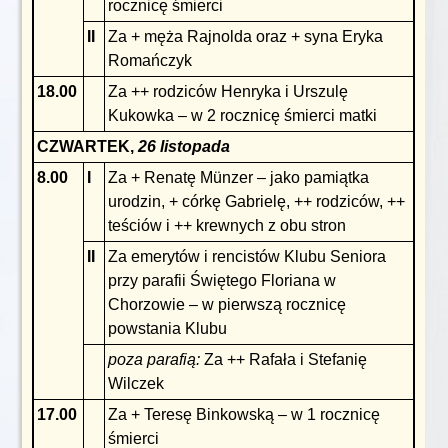
rocznicę śmierci
II
Za + męża Rajnolda oraz + syna Eryka
Romańczyk
18.00
Za ++ rodziców Henryka i Urszulę
Kukowka – w 2 rocznicę śmierci matki
CZWARTEK,
26 listopada
8.00
I
Za + Renatę Münzer – jako pamiątka
urodzin, + córkę Gabrielę, ++ rodziców, ++
teściów i ++ krewnych z obu stron
II
Za emerytów i rencistów Klubu Seniora
przy parafii Świętego Floriana w
Chorzowie – w pierwszą rocznicę
powstania Klubu
poza parafią:
Za ++ Rafała i Stefanię
Wilczek
17.00
Za + Teresę Binkowską – w 1 rocznicę
śmierci