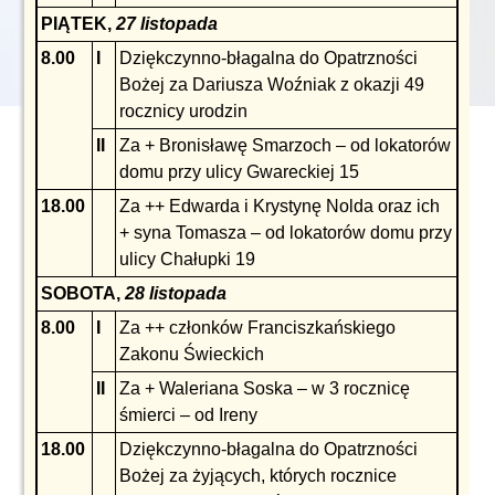
PIĄTEK,
27 listopada
8.00
I
Dziękczynno-błagalna do Opatrzności
Bożej za Dariusza Woźniak z okazji 49
rocznicy urodzin
II
Za + Bronisławę Smarzoch – od lokatorów
domu przy ulicy Gwareckiej 15
18.00
Za ++ Edwarda i Krystynę Nolda oraz ich
+ syna Tomasza – od lokatorów domu przy
ulicy Chałupki 19
SOBOTA,
28 listopada
8.00
I
Za ++ członków Franciszkańskiego
Zakonu Świeckich
II
Za + Waleriana Soska – w 3 rocznicę
śmierci – od Ireny
18.00
Dziękczynno-błagalna do Opatrzności
Bożej za żyjących, których rocznice