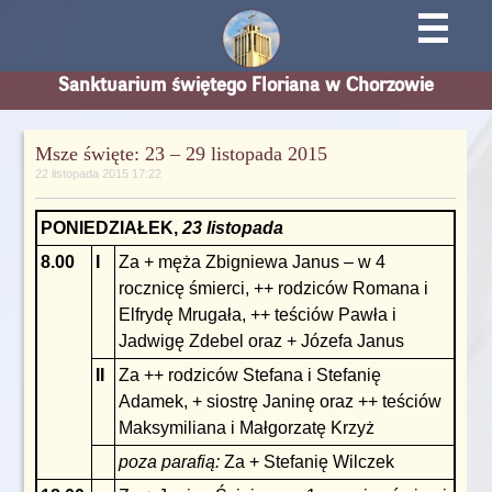
☰
Sanktuarium świętego Floriana w Chorzowie
Msze święte: 23 – 29 listopada 2015
22 listopada 2015 17:22
PONIEDZIAŁEK,
23 listopada
8.00
I
Za + męża Zbigniewa Janus – w 4
rocznicę śmierci, ++ rodziców Romana i
Elfrydę Mrugała, ++ teściów Pawła i
Jadwigę Zdebel oraz + Józefa Janus
II
Za ++ rodziców Stefana i Stefanię
Adamek, + siostrę Janinę oraz ++ teściów
Maksymiliana i Małgorzatę Krzyż
poza parafią:
Za + Stefanię Wilczek