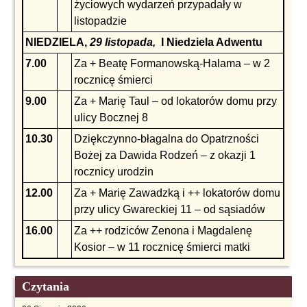
życiowych wydarzeń przypadały w
listopadzie
NIEDZIELA,
29 listopada,
I Niedziela Adwentu
7.00
Za + Beatę Formanowską-Halama – w 2
rocznicę śmierci
9.00
Za + Marię Taul – od lokatorów domu przy
ulicy Bocznej 8
10.30
Dziękczynno-błagalna do Opatrzności
Bożej za Dawida Rodzeń – z okazji 1
rocznicy urodzin
12.00
Za + Marię Zawadzką i ++ lokatorów domu
przy ulicy Gwareckiej 11 – od sąsiadów
16.00
Za ++ rodziców Zenona i Magdalenę
Kosior – w 11 rocznicę śmierci matki
Czytania