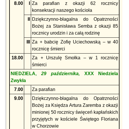
8.00
I
Za parafian z okazji 62 rocznicy
konsekracji naszego kościoła
II
Dziękczynno-błagalna do Opatrzności
Bożej za Stanisława Semba z okazji 85
rocznicy urodzin i za całą rodzinę
III
Za + babcię Zofię Uciechowską – w 40
rocznicę śmierci
18.00
Za + Urszulę Smołka – w 1 rocznicę
śmierci
NIEDZIELA,
29 października,
XXX Niedziela
Zwykła
7.00
Za parafian
9.00
Dziękczynno-błagalna do Opatrzności
Bożej za Księdza Artura Zaremba z okazji
minionej 50 rocznicy święceń kapłańskich
przyjętych w kościele Świętego Floriana
w Chorzowie