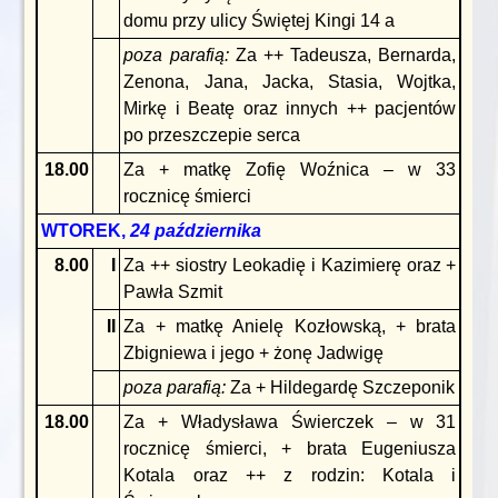
domu przy ulicy Świętej Kingi 14 a
poza
parafią:
Za ++ Tadeusza, Bernarda,
Zenona, Jana, Jacka, Stasia, Wojtka,
Mirkę i Beatę oraz innych ++ pacjentów
po przeszczepie serca
18.00
Za + matkę Zofię Woźnica – w 33
rocznicę śmierci
WTOREK,
24 października
8.00
I
Za ++ siostry Leokadię i Kazimierę oraz +
Pawła Szmit
II
Za + matkę Anielę Kozłowską, + brata
Zbigniewa i jego + żonę Jadwigę
poza
parafią:
Za + Hildegardę Szczeponik
18.00
Za + Władysława Świerczek – w 31
rocznicę śmierci, + brata Eugeniusza
Kotala oraz ++ z rodzin: Kotala i