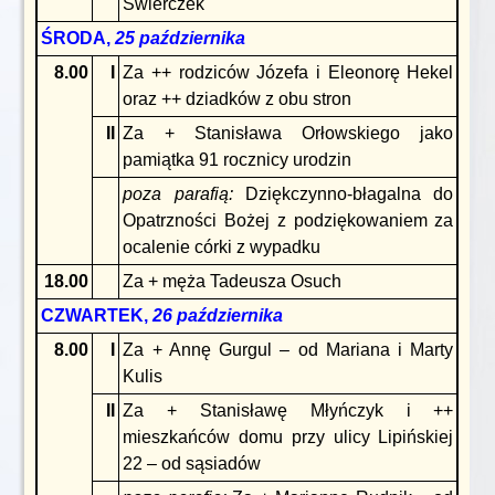
Świerczek
ŚRODA,
25 października
8.00
I
Za ++ rodziców Józefa i Eleonorę Hekel
oraz ++ dziadków z obu stron
II
Za + Stanisława Orłowskiego jako
pamiątka 91 rocznicy urodzin
poza
parafią:
Dziękczynno-błagalna do
Opatrzności Bożej z podziękowaniem za
ocalenie córki z wypadku
18.00
Za + męża Tadeusza Osuch
CZWARTEK,
26 października
8.00
I
Za + Annę Gurgul – od Mariana i Marty
Kulis
II
Za + Stanisławę Młyńczyk i ++
mieszkańców domu przy ulicy Lipińskiej
22 – od sąsiadów