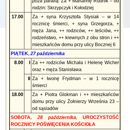
poza
parafią:
Za + Mariannę Rudnik – od
rodzin: Skrzypczyk i Kołodziej
17.00
Za + syna Krzysztofa Stysiak – w 14
rocznicę śmierci, + syna Grzegorza, +
męża Jana, ++ rodziców, ++ teściów, ++
rodzeństwo, ++ krewnych z obu stron i ++
mieszkańców domu przy ulicy Bocznej 6
PIĄTEK,
27 października
8.00
I
Za ++ rodziców Michała i Helenę Wicher
oraz + męża Stanisława
II
Za + Iwonę Frydman – w 1 rocznicę
śmierci
18.00
Za + Piotra Glokman i ++ mieszkańców
domu przy ulicy Żołnierzy Września 23 –
od sąsiadów
SOBOTA,
28 października,
UROCZYSTOŚĆ
ROCZNICY POŚWIĘCENIA KOŚCIOŁA