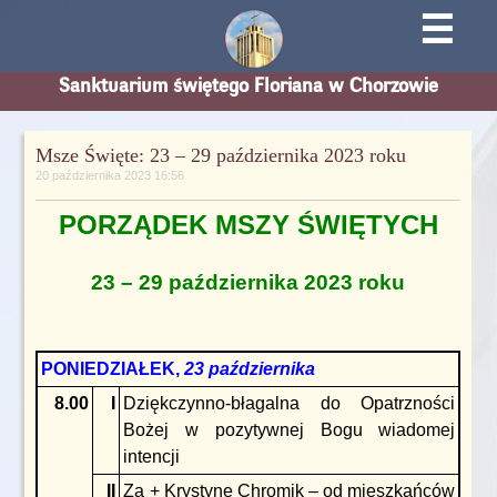
☰
Sanktuarium świętego Floriana w Chorzowie
Msze Święte: 23 – 29 października 2023 roku
20 października 2023 16:56
PORZĄDEK MSZY ŚWIĘTYCH
23 – 29 października 2023 roku
PONIEDZIAŁEK,
23 października
8.00
I
Dziękczynno-błagalna do Opatrzności
Bożej w pozytywnej Bogu wiadomej
intencji
II
Za + Krystynę Chromik – od mieszkańców