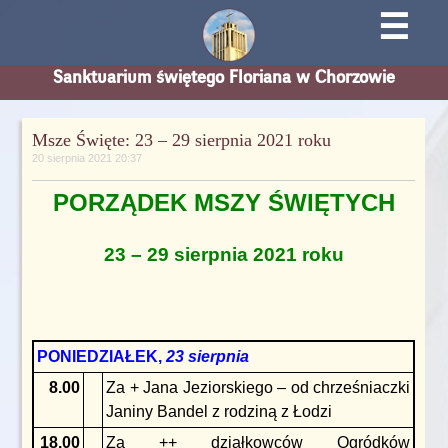
☰
Sanktuarium świętego Floriana w Chorzowie
Msze Święte: 23 – 29 sierpnia 2021 roku
20 sierpnia 2021 20:37
PORZĄDEK MSZY ŚWIĘTYCH
23 – 29 sierpnia 2021 roku
PONIEDZIAŁEK,
23
sierpnia
8.00
Za + Jana Jeziorskiego – od chrześniaczki
Janiny Bandel z rodziną z Łodzi
18.00
Za ++ działkowców Ogródków