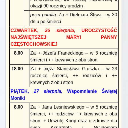
okazji 90 rocznicy urodzin
poza parafią:
Za + Dietmara Śliwa – w 30
dniu po śmierci
CZWARTEK,
26 sierpnia,
UROCZYSTOŚĆ
NAJŚWIĘTSZEJ MARYI PANNY
CZĘSTOCHOWSKIEJ
8.00
Za + Józefa Franeckiego – w 3 rocznicę
śmierci i ++ krewnych z obu stron
18.00
Za + męża Stanisława Gruszka – w 23
rocznicę śmierci, ++ rodziców i ++
krewnych z obu stron
PIĄTEK,
27 sierpnia,
Wspomnienie Świętej
Moniki
8.00
Za + Jana Leśniewskiego – w 5 rocznicę
śmierci, ++ rodziców, ++ krewnych z obu
stron, + Urszulę Knop oraz o zdrowie dla
syna Krzysztofa i Waldemara