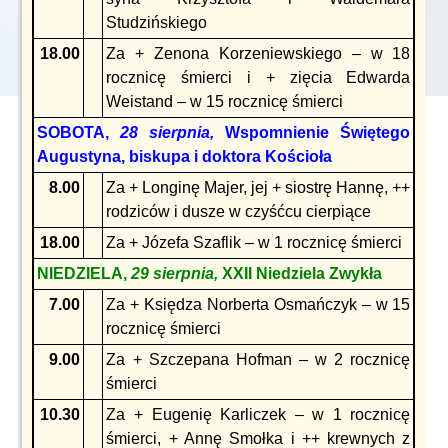
Studzińskiego
18.00
Za + Zenona Korzeniewskiego – w 18
rocznicę śmierci i + zięcia Edwarda
Weistand – w 15 rocznicę śmierci
SOBOTA,
28 sierpnia,
Wspomnienie Świętego
Augustyna, biskupa i doktora Kościoła
8.00
Za + Longinę Majer, jej + siostrę Hannę, ++
rodziców i dusze w czyśćcu cierpiące
18.00
Za + Józefa Szaflik – w 1 rocznicę śmierci
NIEDZIELA,
29 sierpnia,
XXII Niedziela Zwykła
7.00
Za + Księdza Norberta Osmańczyk – w 15
rocznicę śmierci
9.00
Za + Szczepana Hofman – w 2 rocznicę
śmierci
10.30
Za + Eugenię Karliczek – w 1 rocznicę
śmierci, + Annę Smołka i ++ krewnych z