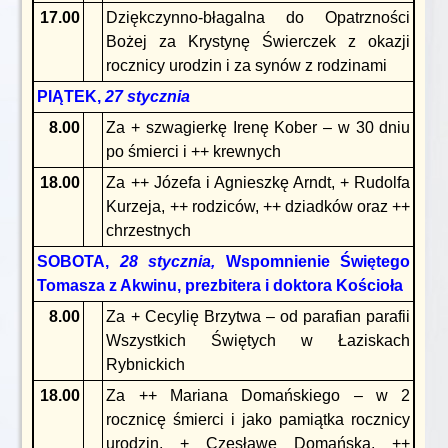
17.00
Dziękczynno-błagalna do Opatrzności
Bożej za Krystynę Świerczek z okazji
rocznicy urodzin i za synów z rodzinami
PIĄTEK,
27 stycznia
8.00
Za + szwagierkę Irenę Kober – w 30 dniu
po śmierci i ++ krewnych
18.00
Za ++ Józefa i Agnieszkę Arndt, + Rudolfa
Kurzeja, ++ rodziców, ++ dziadków oraz ++
chrzestnych
SOBOTA,
28 stycznia,
Wspomnienie Świętego
Tomasza z Akwinu, prezbitera i doktora Kościoła
8.00
Za + Cecylię Brzytwa – od parafian parafii
Wszystkich Świętych w Łaziskach
Rybnickich
18.00
Za ++ Mariana Domańskiego – w 2
rocznicę śmierci i jako pamiątka rocznicy
urodzin, + Czesławę Domańską, ++