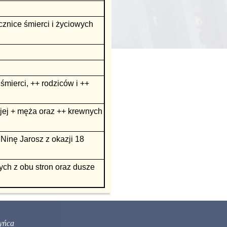
cznice śmierci i życiowych
mierci, ++ rodziców i ++
 jej + męża oraz ++ krewnych
Ninę Jarosz z okazji 18
ych z obu stron oraz dusze
yńca