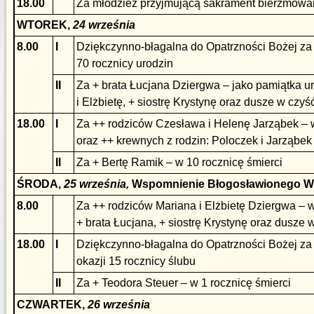
18.00
Za młodzież przyjmującą sakrament bierzmowa
WTOREK,
24 września
8.00
I
Dziękczynno-błagalna do Opatrzności Bożej za
70 rocznicy urodzin
II
Za + brata Łucjana Dziergwa – jako pamiątka u
i Elżbietę, + siostrę Krystynę oraz dusze w czyś
18.00
I
Za ++ rodziców Czesława i Helenę Jarząbek – w
oraz ++ krewnych z rodzin: Poloczek i Jarząbek
II
Za + Bertę Ramik – w 10 rocznicę śmierci
ŚRODA,
25 września,
Wspomnienie Błogosławionego Wł
8.00
Za ++ rodziców Mariana i Elżbietę Dziergwa – w
+ brata Łucjana, + siostrę Krystynę oraz dusze 
18.00
I
Dziękczynno-błagalna do Opatrzności Bożej za
okazji 15 rocznicy ślubu
II
Za + Teodora Steuer – w 1 rocznicę śmierci
CZWARTEK,
26 września