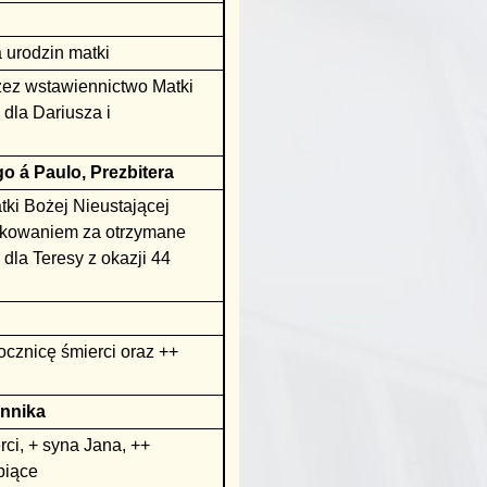
 urodzin matki
zez wstawiennictwo Matki
 dla Dariusza i
 á Paulo, Prezbitera
ki Bożej Nieustającej
iękowaniem za otrzymane
dla Teresy z okazji 44
ocznicę śmierci oraz ++
ennika
ci, + syna Jana, ++
piące