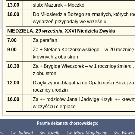
13.00
ślub: Mazurek – Moczko
18.00
Do Miłosierdzia Bożego za zmarłych, których ro
wydarzeń przypadały we wrześniu
NIEDZIELA,
29 września,
XXVI Niedziela Zwykła
7.00
Za parafian
9.00
Za + Stefana Kaczorkowskiego – w 20 rocznicę ś
krewnych z obu stron
10.30
Za + Brygidę Wieczorek – w 1 rocznicę śmierci,
z obu stron
12.00
Dziękczynno-błagalna do Opatrzności Bożej za 
rocznicy urodzin
16.00
Za ++ rodziców Jana i Jadwigę Krzyk, ++ krewn
w czyśćcu cierpiące
Parafie dekanatu chorzowskiego:
ry
św. Jadwigi
św. Józefa
św. Marii Magdaleny
św. Wawrz