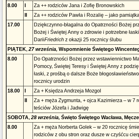
8.00
I
Za ++ rodziców Jana i Zofię Bronowskich
II
Za ++ rodziców Pawła i Rozalię – jako pamiątka
17.00
Dziękczynno-błagalna do Opatrzności Bożej pr
Bożej i Świętej Anny o zdrowie i potrzebne łaski
Darii
Friedrich
z okazji 25 rocznicy ślubu
PIĄTEK,
27 września,
Wspomnienie Świętego Wincentego
8.00
Do Opatrzności Bożej przez wstawiennictwo Mat
Pomocy, Świętej Teresy i Świętej Anny z podz
łaski, z prośbą o dalsze Boże błogosławieństwo 
rocznicy urodzin
18.00
I
Za + Księdza Andrzeja Mozgol
II
Za + męża Zygmunta, + ojca Kazimierza – w 7 r
teściów Józefa i Jadwigę
SOBOTA,
28 września,
Święto Świętego Wacława, Męcz
8.00
Za + męża Norberta Golek – w 20 rocznicę śmier
rodziców z obu stron oraz dusze w czyśćcu cier