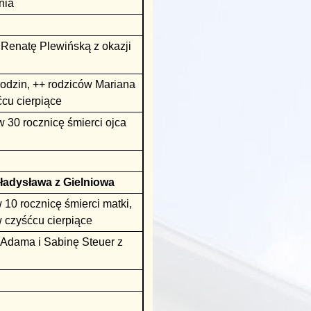
nia
 Renatę Plewińską z okazji
rodzin, ++ rodziców Mariana
ćcu cierpiące
 30 rocznicę śmierci ojca
adysława z Gielniowa
 10 rocznicę śmierci matki,
w czyśćcu cierpiące
 Adama i Sabinę Steuer z