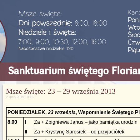
Kanc
Msze święte:
Poni
Dni powszednie:
8:00, 18:00
Wto
Niedziele i święta:
Śro
7:00, 9:00, 10:30, 12:00, 16:00
Czw
Nabożeństwa niedzielne: 15:15
Piąt
Sanktuarium świętego Flori
Msze święte: 23 – 29 września 2013
2 lipca 2015 10:16
PONIEDZIAŁEK,
23 września
, Wspomnienie Świętego Pio 
8.00
I
Za + Zbigniewa Janus – jako pamiątka urodzin
II
Za + Krystynę Sarosiek – od przyjaciółek