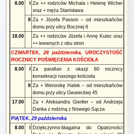
8.00
I
Za ++ rodziców Michała i Helenę Wicher
oraz + męża Stanisława
II
Za + Józefa Passon – od mieszkańców
domu przy ulicy Bocznej 6
18.00
Za ++ rodziców Józefa i Annę Kulec oraz
++ krewnych z obu stron
CZWARTEK,
28 października,
UROCZYSTOŚĆ
ROCZNICY POŚWIĘCENIA KOŚCIOŁA
8.00
I
Za parafian z okazji 60 rocznicy
konsekracji naszego kościoła
II
Za + Weronikę Halek – od mieszkańców
domu przy ulicy Gwareckiej 45
17.00
Za + Aleksandra Giertler – od Andrzeja
Danka z rodziną z Nowego Sącza
PIĄTEK,
29 października
8.00
I
Dziękczynno-błagalna do Opatrzności