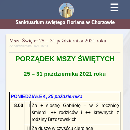
☰
Sanktuarium świętego Floriana w Chorzowie
Msze Święte: 25 – 31 października 2021 roku
22 października 2021 15:51
PORZĄDEK MSZY ŚWIĘTYCH
25 – 31 października 2021 roku
PONIEDZIAŁEK,
25 października
8.00
I
Za + siostrę Gabrielę – w 2 rocznicę
śmierci, ++ rodziców i ++ krewnych z
rodziny Brzozowskich
II
Za dusze w czyśćcu cierpiące