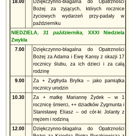
18.00
Dziękczynno-błagalna do Opatrzności
Bożej za żyjących, których rocznice
życiowych wydarzeń przy-padały w
październiku
NIEDZIELA,
31 października,
XXXI Niedziela
Zwykła
7.00
Dziękczynno-błagalna do Opatrzności
Bożej za Adama i Ewę Kansy z okazji 17
rocznicy ślubu, za ich dzieci i za całą
rodzinę
9.00
Za + Zygfryda Brylka – jako pamiątka
rocznicy urodzin
10.30
Za + matkę Mariannę Żydek – w 1
rocznicę śmierci, ++ dziadków Zygmunta i
Stanisławę Eliasz – od cór-ki Jolanty z
mężem i rodziną
12.00
Dziękczynno-błagalna do Opatrzności
Bożej za Księdza Piotra Ryszkiewicza z