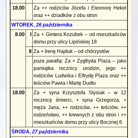
18.00
Za ++ rodziców Józefa i Eleonorę Hekel
oraz ++ dziadków z obu stron
WTOREK,
26 października
8.00
I
Za + Gintera Kozubek – od mieszkańców
domu przy ulicy Lipińskiej 18
II
Za + Irenę Hajduk – od chórzystów
poza parafią:
Za + Zygfryda Plaza – jako
pamiątka rocznicy urodzin, jego ++
rodziców Ludwika i Elfrydę Plaza oraz ++
teściów Pawła i Martę Dudło
18.00
Za + syna Krzysztofa Stysiak – w 12
rocznicę śmierci, + syna Grzegorza, +
męża Jana, ++ rodziców, ++ teściów, ++
rodzeństwo, ++ krewnych z obu stron i ++
mieszkańców domu przy ulicy Bocznej 6
ŚRODA,
27 października