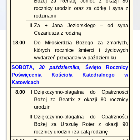
Bożej za Renatę Joniec z okazji 80
rocznicy urodzin oraz za córkę i syna z
rodzinami
II
Za + Jana Jeziorskiego – od syna
Cezariusza z rodziną
18.00
Do Miłosierdzia Bożego za zmarłych,
których rocznice śmierci i życiowych
wydarzeń przypadały w październiku
SOBOTA,
30 października,
Święto Rocznicy
Poświęcenia Kościoła Katedralnego w
Katowicach
8.00
I
Dziękczynno-błagalna do Opatrzności
Bożej za Beatrix z okazji 80 rocznicy
urodzin
II
Dziękczynno-błagalna do Opatrzności
Bożej za Urszulę Roter z okazji 90
rocznicy urodzin i za całą rodzinę