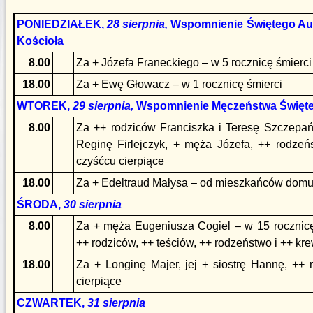
PONIEDZIAŁEK,
28 sierpnia,
Wspomnienie Świętego Aug
Kościoła
8.00
Za + Józefa Franeckiego – w 5 rocznicę śmierci
18.00
Za + Ewę Głowacz – w 1 rocznicę śmierci
WTOREK,
29 sierpnia,
Wspomnienie Męczeństwa Święteg
8.00
Za ++ rodziców Franciszka i Teresę Szczepań
Reginę Firlejczyk, + męża Józefa, ++ rodzeń
czyśćcu cierpiące
18.00
Za + Edeltraud Małysa – od mieszkańców domu p
ŚRODA,
30
sierpnia
8.00
Za + męża Eugeniusza Cogiel – w 15 rocznicę
++ rodziców, ++ teściów, ++ rodzeństwo i ++ kr
18.00
Za + Longinę Majer, jej + siostrę Hannę, ++
cierpiące
CZWARTEK,
31
sierpnia