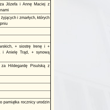
 za Józefa i Annę Maciej z
zinami
żyjących i zmarłych, których
rpniu
skich, + siostrę Irenę i +
 i Anielę Trąd, + synową
 za Hildegardę Pisulską z
ko pamiątka rocznicy urodzin