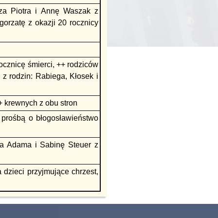
 za Piotra i Annę Waszak z
gorzatę z okazji 20 rocznicy
cznicę śmierci, ++ rodziców
z rodzin: Rabiega, Kłosek i
++ krewnych z obu stron
 prośbą o błogosławieństwo
za Adama i Sabinę Steuer z
dzieci przyjmujące chrzest,
i