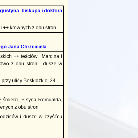
ustyna, biskupa i doktora
 i ++ krewnych z obu stron
o Jana Chrzciciela
skich ++ teściów Marcina i
stwo z obu stron i dusze w
rzy ulicy Beskidzkiej 24
 śmierci, + syna Romualda,
ewnych z obu stron
 rodziców i dusze w czyśćcu