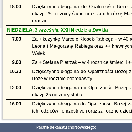
18.00
Dziękczynno-błagalna do Opatrzności Bożej
okazji 25 rocznicy ślubu oraz za ich córkę Mał
urodzin
NIEDZIELA,
3 września,
XXII Niedziela Zwykła
7.00
Za + kuzynkę Marcelę Kłosek-Rabiega – w 40 ro
Leona i Małgorzatę Rabiega oraz ++ krewnych 
Walek
9.00
Za + Stefana Pietrzak – w 4 rocznicę śmierci i 
10.30
Dziękczynno-błagalna do Opatrzności Bożej z
Boże w rodzinie ofiarodawcy
12.00
Dziękczynno-błagalna do Opatrzności Bożej 
okazji 25 rocznicy ślubu
16.00
Dziękczynno-błagalna do Opatrzności Bożej za 
ich rodziców i chrzestnych oraz za roczne dziec
Parafie dekanatu chorzowskiego: