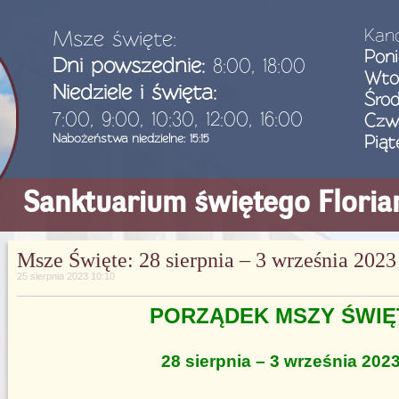
Kanc
Msze święte:
Poni
Dni powszednie:
8:00, 18:00
Wto
Niedziele i święta:
Śro
7:00, 9:00, 10:30, 12:00, 16:00
Czw
Nabożeństwa niedzielne: 15:15
Piąt
Sanktuarium świętego Flori
Msze Święte: 28 sierpnia – 3 września 2023
25 sierpnia 2023 10:10
PORZĄDEK MSZY ŚWIĘ
28 sierpnia – 3 września 202