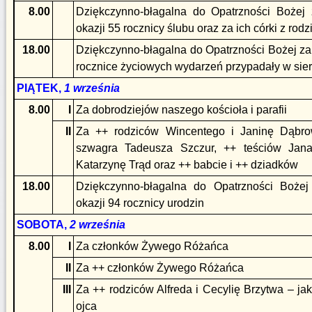
8.00
Dziękczynno-błagalna do Opatrzności Bożej
okazji 55 rocznicy ślubu oraz za ich córki z rod
18.00
Dziękczynno-błagalna do Opatrzności Bożej za 
rocznice życiowych wydarzeń przypadały w sie
PIĄTEK,
1 września
8.00
I
Za dobrodziejów naszego kościoła i parafii
II
Za ++ rodziców Wincentego i Janinę Dąbrow
szwagra Tadeusza Szczur, ++ teściów Jana
Katarzynę Trąd oraz ++ babcie i ++ dziadków
18.00
Dziękczynno-błagalna do Opatrzności Bożej
okazji 94 rocznicy urodzin
SOBOTA,
2 września
8.00
I
Za członków Żywego Różańca
II
Za ++ członków Żywego Różańca
III
Za ++ rodziców Alfreda i Cecylię Brzytwa – ja
ojca