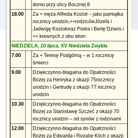
domu przy ulicy Bocznej 6
18.00
Za + męża Alfreda Kozioł – jako pamiątka
rocznicy urodzin,++rodzicówJózefa i
Jadwigę Koziołoraz Piotra i Bertę Dziwis i
++ krewnych z obu stron
NIEDZIELA,
10 lipca,
XV Niedziela Zwykła
7.00
Za + Teresę Podgórną – w 1 rocznicę
śmierci
9.00
Dziękczynno-błagalna do Opatrzności
Bożej za Henryka z okazji 75rocznicy
urodzin i Gertrudę z okazji 77 rocznicy
urodzin
10.30
Dziękczynno-błagalna do Opatrzności
Bożej za Stanisławę Szczeć z okazji 70
rocznicy urodzin – od synów z rodzinami
12.00
Dziękczynno-błagalna do Opatrzności
Bożej za Edwarda i Rozalię Klich z okazji