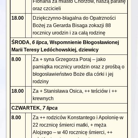
Floriana za miasto Chorzów, naszą parafię
oraz czcicieli
18.00
Dziękczynno-błagalna do Opatrzności
Bożej za Gerarda Bisaga zokazji 88
rocznicy urodzin i za całą rodzinę
ŚRODA,
6 lipca,
Wspomnienie Błogosławionej
Marii Teresy Ledóchowskiej, dziewicy
8.00
Za + syna Grzegorza Poraj – jako
pamiątka rocznicy urodzin oraz z prośbą o
błogosławieństwo Boże dla córki i jej
rodziny
18.00
Za + Stanisława Osica, ++ teściów i ++
krewnych
CZWARTEK,
7 lipca
8.00
Za ++ rodziców Konstantego i Apolonię-w
22 rocznicę śmierci matki, + męża
Alojzego – w 40 rocznicę śmierci, ++