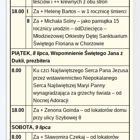
teściów i ++ krewnych z obu stron
18.00
I
Za + Helenę Bartos – w 1 rocznicę śmierci
II
Za + Michała Solny – jako pamiątka 15
rocznicy urodzin – odDziecięco –
Młodzieżowej Orkiestry Dętej Sanktuarium
Świętego Floriana w Chorzowie
PIĄTEK,
8 lipca,
Wspomnienie Świętego Jana z
Dukli, prezbitera
8.00
Ku czci Najświętszego Serca Pana Jezusa
przez wstawiennictwo Niepokalanego
Serca Najświętszej Maryi Panny
wynagradzająca za grzechy świata – od
Nocnej Adoracji
18.00
Za + Zenona Goinda – od lokatorów domu
przy ulicy Szybowej 8
SOBOTA,
9 lipca
8.00
Za + Sławomira Czekaj – od lokatorów