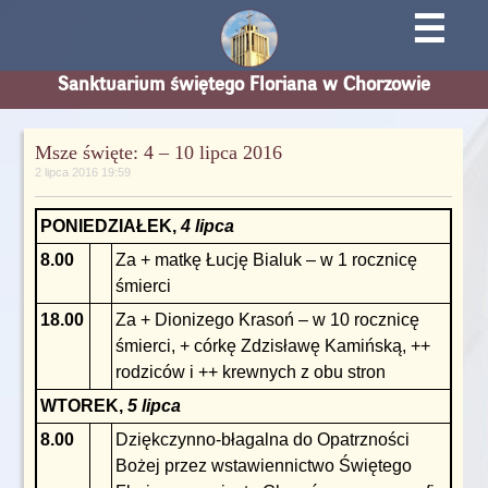
☰
Sanktuarium świętego Floriana w Chorzowie
Msze święte: 4 – 10 lipca 2016
2 lipca 2016 19:59
PONIEDZIAŁEK,
4 lipca
8.00
Za + matkę Łucję Bialuk – w 1 rocznicę
śmierci
18.00
Za + Dionizego Krasoń – w 10 rocznicę
śmierci, + córkę Zdzisławę Kamińską, ++
rodziców i ++ krewnych z obu stron
WTOREK,
5 lipca
8.00
Dziękczynno-błagalna do Opatrzności
Bożej przez wstawiennictwo Świętego