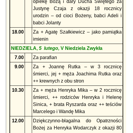
opiekę Bożą i dary Ducha Świętego za
Justynę Czaja z okazji 18 rocznicy
urodzin – od cioci Bożeny, babci Adeli i
babci Jolanty
18.00
Za + Agatę Szałkiewicz – jako pamiątka
imienin
NIEDZIELA,
5 lutego,
V Niedziela Zwykła
7.00
Za parafian
9.00
Za + Joannę Rutka – w 3 rocznicę
śmierci, jej + męża Joachima Rutka oraz
++ krewnych z obu stron
10.30
Za + męża Henryka Mika – w 2 rocznicę
śmierci, ++ rodziców Henryka i Helenę
Sinica, + brata Ryszarda oraz ++ teściów
Marcelego i Wandę Mika
12.00
Dziękczynno-błagalna do Opatrzności
Bożej za Henryka Wodarczyk z okazji 80