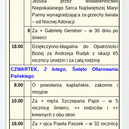
Jezusa przez wstawiennictwo
Niepokalanego Serca Najświętszej Maryi
Panny wynagradzająca za grzechy świata
– od Nocnej Adoracji
II
Za + Gabrielę Gerstner – w 30 dniu po
śmierci
18.00
Dziękczynno-błagalna do Opatrzności
Bożej za Andrzeja Rudyk z okazji 65
rocznicy urodzin i za całą rodzinę
CZWARTEK,
2 lutego,
Święto Ofiarowania
Pańskiego
8.00
O powołania kapłańskie, zakonne i
misyjne
10.00
Za + męża Szczepana Pajor – w 5
rocznicę śmierci, ++ rodziców i ++
krewnych z obu stron
16.00
Za + ojca Pawła Paszek – w 32 rocznicę