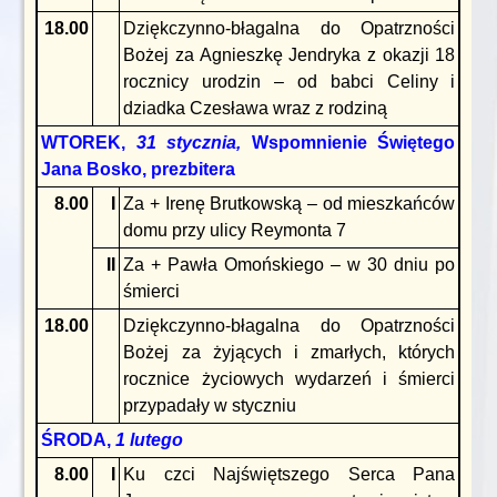
18.00
Dziękczynno-błagalna do Opatrzności
Bożej za Agnieszkę Jendryka z okazji 18
rocznicy urodzin – od babci Celiny i
dziadka Czesława wraz z rodziną
WTOREK,
31 stycznia,
Wspomnienie Świętego
Jana Bosko, prezbitera
8.00
I
Za + Irenę Brutkowską – od mieszkańców
domu przy ulicy Reymonta 7
II
Za + Pawła Omońskiego – w 30 dniu po
śmierci
18.00
Dziękczynno-błagalna do Opatrzności
Bożej za żyjących i zmarłych, których
rocznice życiowych wydarzeń i śmierci
przypadały w styczniu
ŚRODA,
1 lutego
8.00
I
Ku czci Najświętszego Serca Pana