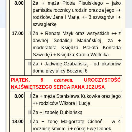
8.00
Za + męża Piotra Pisulskiego – jako
pamiątka rocznicy urodzin oraz za jego ++
rodziców Jana i Marię, ++ 3 szwagrów i +
szwagierkę
17.00
I
Za + Renatę Mzyk oraz wszystkich ++ z
dawnej Sodalicji Mariańskiej, za +
moderatora Księdza Prałata Konrada
Szwedę i + Księdza Karola Wollnika
II
Za + Jadwigę Czabańską – od lokatorów
domu przy ulicy Bocznej 6
PIĄTEK,
8 czerwca,
UROCZYSTOŚĆ
NAJŚWIĘTSZEGO SERCA PANA JEZUSA
8.00
I
Za + męża Stanisława Kukowka oraz jego
++ rodziców Wiktora i Łucję
II
Za + Izabelę Dublańską
18.00
I
Za + żonę Małgorzatę Cichoń – w 4
rocznicę śmierci i + córkę Ewę Dobek