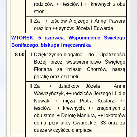
rodziców, ++ teściów i ++ krewnych z obu
stron
II
Za ++ teściów Alojzego i Annę Pawera
oraz ich ++ synów: Józefa i Edwarda
WTOREK,
5 czerwca,
Wspomnienie Świętego
Bonifacego, biskupa i męczennika
8.00
I
Dziękczynno-błagalna do Opatrzności
Bożej przez wstawiennictwo Świętego
Floriana za miasto Chorzów, naszą
parafię oraz czcicieli
II
Za ++ dziadków Józefa i Annę
Wawrzyńczyk, ++ rodziców Jerzego i Lidię
Nowak, + męża Piotra Kostorz, ++
teściów, ++ krewnych, ++ znajomych z
obu stron, + Dorotę Maniura, ++ lokatorów
domu przy ulicy Gwareckiej 33 oraz za
dusze w czyśćcu cierpiące