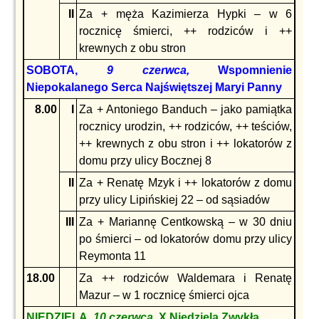
II
Za + męża Kazimierza Hypki – w 6
rocznicę śmierci, ++ rodziców i ++
krewnych z obu stron
SOBOTA,
9 czerwca,
Wspomnienie
Niepokalanego Serca Najświętszej Maryi Panny
8.00
I
Za + Antoniego Banduch – jako pamiątka
rocznicy urodzin, ++ rodziców, ++ teściów,
++ krewnych z obu stron i ++ lokatorów z
domu przy ulicy Bocznej 8
II
Za + Renatę Mzyk i ++ lokatorów z domu
przy ulicy Lipińskiej 22 – od sąsiadów
III
Za + Mariannę Centkowską – w 30 dniu
po śmierci – od lokatorów domu przy ulicy
Reymonta 11
18.00
Za ++ rodziców Waldemara i Renatę
Mazur – w 1 rocznicę śmierci ojca
NIEDZIELA,
10 czerwca,
X Niedziela Zwykła