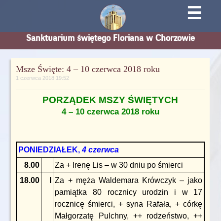
☰
Sanktuarium świętego Floriana w Chorzowie
Msze Święte: 4 – 10 czerwca 2018 roku
1 czerwca 2018 19:52
PORZĄDEK MSZY ŚWIĘTYCH
4 – 10 czerwca 2018 roku
PONIEDZIAŁEK,
4 czerwca
8.00
Za + Irenę Lis – w 30 dniu po śmierci
18.00
I
Za + męża Waldemara Krówczyk – jako
pamiątka 80 rocznicy urodzin i w 17
rocznicę śmierci, + syna Rafała, + córkę
Małgorzatę Pulchny, ++ rodzeństwo, ++