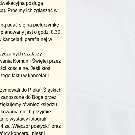
edwakacyjną posługą
a). Prosimy ich zgłaszać w
ną udać się na pielgrzymkę
planowany jest o godz. 8.30.
 kancelarii parafialnej w
yczajnych szafarzy
owania Komunii Świętej przez
ści kościelne. Jeśli ktoś
tego faktu w kancelarii
rzymowali do Piekar Śląskich
y zanoszone do Boga przez
ziękujemy również księdzu
ękowania niech przyjmie
nie wystawy fotografii
 za „Wieczór poetycki” oraz
wórcy koncertu pieśni