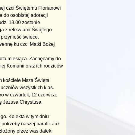
ej czci Świętemu Florianowi
a do osobistej adoracji
dz. 18.00 zostanie
ja z relikwiami Świętego
 przynieść świece.
ennę ku czci Matki Bożej
obota miesiąca. Zachęcamy do
nej Komunii oraz ich rodziców
m kościele Msza Święta
 uczniów wszystkich klas.
ro w czwartek, 12 czerwca.
ję Jezusa Chrystusa
go. Kolekta w tym dniu
potrzeby naszej parafii. Już
złożony przez was datek.