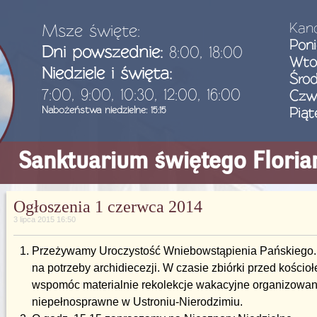
Kanc
Msze święte:
Poni
Dni powszednie:
8:00, 18:00
Wto
Niedziele i święta:
Śro
7:00, 9:00, 10:30, 12:00, 16:00
Czw
Nabożeństwa niedzielne: 15:15
Piąt
Sanktuarium świętego Flori
Ogłoszenia 1 czerwca 2014
3 lipca 2015 16:50
Przeżywamy Uroczystość Wniebowstąpienia Pańskiego. 
na potrzeby archidiecezji. W czasie zbiórki przed kośc
wspomóc materialnie rekolekcje wakacyjne organizowan
niepełnosprawne w Ustroniu-Nierodzimiu.