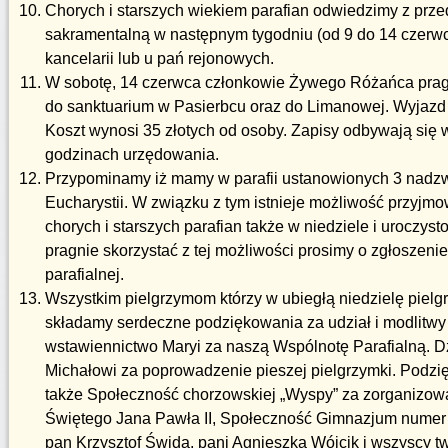
Chorych i starszych wiekiem parafian odwiedzimy z prz
sakramentalną w następnym tygodniu (od 9 do 14 czerwc
kancelarii lub u pań rejonowych.
W sobotę, 14 czerwca członkowie Żywego Różańca prag
do sanktuarium w Pasierbcu oraz do Limanowej. Wyjazd 
Koszt wynosi 35 złotych od osoby. Zapisy odbywają się w
godzinach urzędowania.
Przypominamy iż mamy w parafii ustanowionych 3 nadzw
Eucharystii. W związku z tym istnieje możliwość przyjm
chorych i starszych parafian także w niedziele i uroczysto
pragnie skorzystać z tej możliwości prosimy o zgłoszenie 
parafialnej.
Wszystkim pielgrzymom którzy w ubiegłą niedzielę pielg
składamy serdeczne podziękowania za udział i modlitw
wstawiennictwo Maryi za naszą Wspólnotę Parafialną. D
Michałowi za poprowadzenie pieszej pielgrzymki. Podzi
także Społeczność chorzowskiej „Wyspy” za zorganizowa
Świętego Jana Pawła II, Społeczność Gimnazjum numer 4
pan Krzysztof Świda, pani Agnieszka Wójcik i wszyscy t