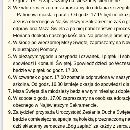
O godz. 15.15 zapraszamy na Nieszpory Niedzielne.
We wtorek wieczorem zapraszamy do oddania szczególn
– Patronowi miasta i parafii. Od godz. 17.15 będzie okazj
Jezusa obecnego w Najświętszym Sakramencie zaś o go
odprawiona Msza Święta a po niej nabożeństwo i proces
Floriana dookoła naszego kościoła. Na procesję prosimy
W środę po wieczornej Mszy Świętej zapraszamy na Now
Nieustającej Pomocy.
W bieżącym tygodniu przypada I czwartek, I piątek i I s
spowiedzi i Komunii Świętej. Spowiedź dzieci po Wczes
będzie w piątek od godz. 17.30.
W czwartek o godz. 17.00 zostanie odprawiona w naszy
szkolna. Od godz. 16.30 istnieje okazja do spowiedzi dla
Msza Święta dla młodzieży będzie w tym miesiącu dopie
W sobotę o godz. 17.00 zapraszamy na osobistą adorac
obecnego w Najświętszym Sakramencie.
Za tydzień przypada Uroczystość Zesłania Ducha Święte
będzie comiesięczną specjalną kolektą przeznaczoną na 
dziś składamy serdeczne „Bóg zapłać” za każdy z serca 