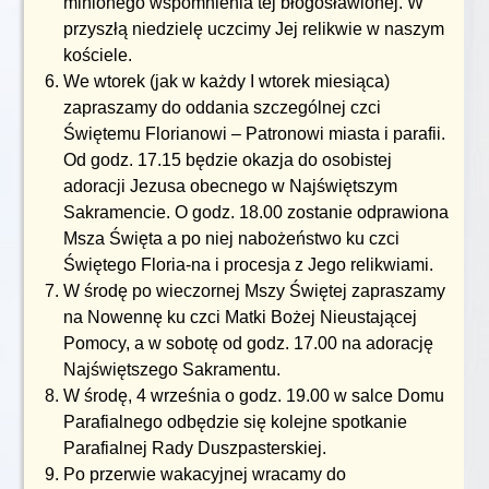
minionego wspomnienia tej błogosławionej. W
przyszłą niedzielę uczcimy Jej relikwie w naszym
kościele.
We wtorek (jak w każdy I wtorek miesiąca)
zapraszamy do oddania szczególnej czci
Świętemu Florianowi – Patronowi miasta i parafii.
Od godz. 17.15 będzie okazja do osobistej
adoracji Jezusa obecnego w Najświętszym
Sakramencie. O godz. 18.00 zostanie odprawiona
Msza Święta a po niej nabożeństwo ku czci
Świętego Floria-na i procesja z Jego relikwiami.
W środę po wieczornej Mszy Świętej zapraszamy
na Nowennę ku czci Matki Bożej Nieustającej
Pomocy, a w sobotę od godz. 17.00 na adorację
Najświętszego Sakramentu.
W środę, 4 września o godz. 19.00 w salce Domu
Parafialnego odbędzie się kolejne spotkanie
Parafialnej Rady Duszpasterskiej.
Po przerwie wakacyjnej wracamy do