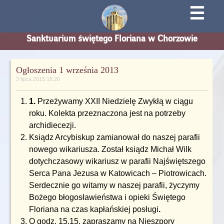
☰
Sanktuarium świętego Floriana w Chorzowie
Ogłoszenia 1 września 2013
3 lipca 2015 16:20
1.
Przeżywamy XXII Niedzielę Zwykłą w ciągu
roku. Kolekta przeznaczona jest na potrzeby
archidiecezji.
Ksiądz Arcybiskup zamianował do naszej parafii
nowego wikariusza. Został ksiądz Michał Wilk
dotychczasowy wikariusz w parafii Najświętszego
Serca Pana Jezusa w Katowicach – Piotrowicach.
Serdecznie go witamy w naszej parafii, życzymy
Bożego błogosławieństwa i opieki Świętego
Floriana na czas kapłańskiej posługi
.
O godz. 15.15. zapraszamy na Nieszpory