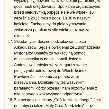
wyjazd przyjmowane są w kancelarii parafialnej w
godzinach urzędowania. Spotkanie organizacyjne
przed pielgrzymką odbędzie się we wtorek, 10
września 2013 roku o godz. 18.30 w naszym
kościele. Zachęcamy do pielgrzymowania
zwłaszcza parafian w sile wieku oraz naszą
młodzież.
Składamy serdeczne podziękowania ojcu
Arkadiuszowi Sędzielowskiemu ze Zgromadzenia
Misjonarzy Oblatów za wakacyjną pomoc
duszpasterską w naszej parafii, księdzu
Andrzejowi Ledwinowi za zorganizowanie
pielgrzymki autokarowej do Włoch, księdzu
Pawłowi Zielińskiemu za pomoc w jej
przeżywaniu. Dziękuje-my też wszystkim
parafianom, którzy przesłali nam pozdrowienia z
miejsc swego wakacyjnego odpoczynku.
Zachęcamy do lektury „Gościa Niedzielnego”. Jest
do nabycia także „Mały Gość Niedzielny” oraz