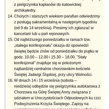
z pielgrzymka kapłanów do katowickiej
archikatedry.
Chorych i starszych wiekiem parafian odwiedzimy
z posługą sakramentalną w następnym tygodniu
(od 9 do 14 września). Prosimy ich zgłaszać w
kancelarii lub u pań rejonowych.
Od najbliższego poniedziałku w ramach tzw.
„stałego konfesjonału” okazja do spowiedzi
świętej będzie znów od poniedziałku do piątku w
godz. 10.00 – 12.00 i 15.30 – 18.00. ”Stały
konfesjonał” znajduje się w położonym
najbardziej centralnie chorzowskim kościele
Świętej Jadwigi Śląskiej, przy ulicy Wolności.
W dniach 14 i 15 września (sobota –
niedziela) odbędzie się pielgrzymka autokarowa z
Chorzowa na Górę Świętej Anny związana z
udziałem w Uroczystościach Odpustowych ku czci
Podwyższenia Krzyża Świętego. Zapisy na