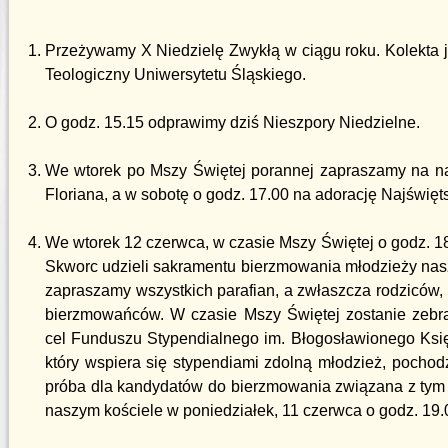
Przeżywamy X Niedzielę Zwykłą w ciągu roku. Kolekta 
Teologiczny Uniwersytetu Śląskiego.
O godz. 15.15 odprawimy dziś Nieszpory Niedzielne.
We wtorek po Mszy Świętej porannej zapraszamy na n
Floriana, a w sobotę o godz. 17.00 na adorację Najświę
We wtorek 12 czerwca, w czasie Mszy Świętej o godz. 1
Skworc udzieli sakramentu bierzmowania młodzieży nasz
zapraszamy wszystkich parafian, a zwłaszcza rodziców,
bierzmowańców. W czasie Mszy Świętej zostanie zebr
cel Funduszu Stypendialnego im. Błogosławionego Ksi
który wspiera się stypendiami zdolną młodzież, pochod
próba dla kandydatów do bierzmowania związana z tym
naszym kościele w poniedziałek, 11 czerwca o godz. 19.