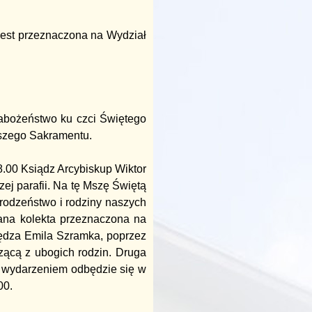
jest przeznaczona na Wydział
abożeństwo ku czci Świętego
tszego Sakramentu.
8.00 Ksiądz Arcybiskup Wiktor
ej parafii. Na tę Mszę Świętą
 rodzeństwo i rodziny naszych
ana kolekta przeznaczona na
ędza Emila Szramka, poprzez
zącą z ubogich rodzin. Druga
 wydarzeniem odbędzie się w
00.