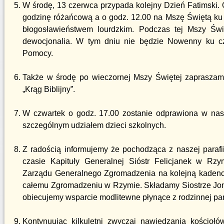
W środę, 13 czerwca przypada kolejny Dzień Fatimski.
godzinę różańcową a o godz. 12.00 na Mszę Świętą ku c
błogosławieństwem lourdzkim. Podczas tej Mszy Świ
dewocjonalia. W tym dniu nie będzie Nowenny ku cz
Pomocy.
Także w środę po wieczornej Mszy Świętej zapraszamy
„Krąg Biblijny”.
W czwartek o godz. 17.00 zostanie odprawiona w na
szczególnym udziałem dzieci szkolnych.
Z radością informujemy że pochodząca z naszej paraf
czasie Kapituły Generalnej Sióstr Felicjanek w Rz
Zarządu Generalnego Zgromadzenia na kolejną kadencj
całemu Zgromadzeniu w Rzymie. Składamy Siostrze Jona
obiecujemy wsparcie modlitewne płynące z rodzinnej para
Kontynuując kilkuletni zwyczaj nawiedzania kościo