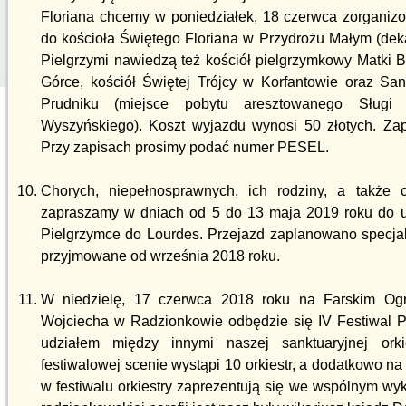
Floriana chcemy w poniedziałek, 18 czerwca zorganiz
do kościoła Świętego Floriana w Przydrożu Małym (deka
Pielgrzymi nawiedzą też kościół pielgrzymkowy Matki 
Górce, kościół Świętej Trójcy w Korfantowie oraz Sa
Prudniku (miejsce pobytu aresztowanego Sługi
Wyszyńskiego). Koszt wyjazdu wynosi 50 złotych. Zapi
Przy zapisach prosimy podać numer PESEL.
Chorych, niepełnosprawnych, ich rodziny, a także 
zapraszamy w dniach od 5 do 13 maja 2019 roku do udz
Pielgrzymce do Lourdes. Przejazd zaplanowano specja
przyjmowane od września 2018 roku.
W niedzielę, 17 czerwca 2018 roku na Farskim Ogro
Wojciecha w Radzionkowie odbędzie się IV Festiwal Pa
udziałem między innymi naszej sanktuaryjnej ork
festiwalowej scenie wystąpi 10 orkiestr, a dodatkowo na 
w festiwalu orkiestry zaprezentują się we wspólnym w