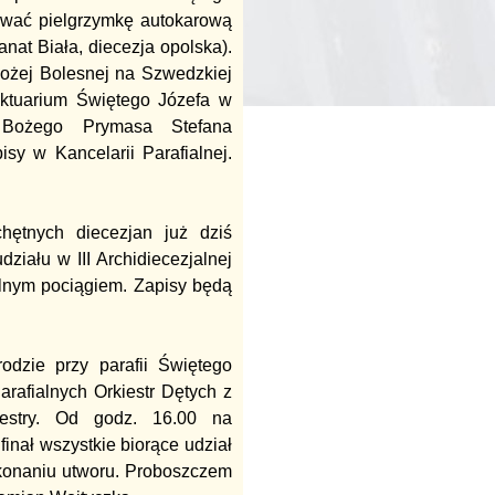
ować pielgrzymkę autokarową
nat Biała, diecezja opolska).
Bożej Bolesnej na Szwedzkiej
nktuarium Świętego Józefa w
 Bożego Prymasa Stefana
sy w Kancelarii Parafialnej.
chętnych diecezjan już dziś
iału w III Archidiecezjalnej
lnym pociągiem. Zapisy będą
dzie przy parafii Świętego
rafialnych Orkiestr Dętych z
iestry. Od godz. 16.00 na
finał wszystkie biorące udział
ykonaniu utworu. Proboszczem