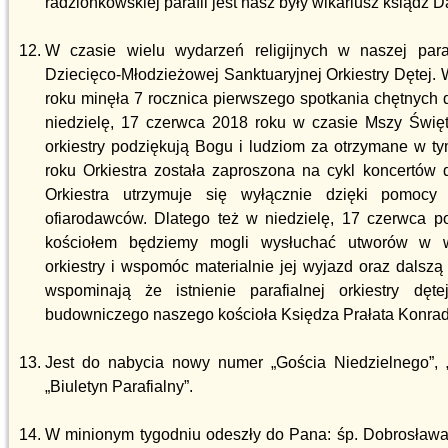
radzionkowskiej parafii jest nasz były wikariusz ksiądz 
W czasie wielu wydarzeń religijnych w naszej par
Dziecięco-Młodzieżowej Sanktuaryjnej Orkiestry Dętej.
roku minęła 7 rocznica pierwszego spotkania chętnych d
niedzielę, 17 czerwca 2018 roku w czasie Mszy Święt
orkiestry podziękują Bogu i ludziom za otrzymane w ty
roku Orkiestra została zaproszona na cykl koncertów 
Orkiestra utrzymuje się wyłącznie dzięki pomocy 
ofiarodawców. Dlatego też w niedzielę, 17 czerwca p
kościołem będziemy mogli wysłuchać utworów w w
orkiestry i wspomóc materialnie jej wyjazd oraz dalszą 
wspominają że istnienie parafialnej orkiestry dę
budowniczego naszego kościoła Księdza Prałata Konra
Jest do nabycia nowy numer „Gościa Niedzielnego”, 
„Biuletyn Parafialny”.
W minionym tygodniu odeszły do Pana: śp. Dobrosława