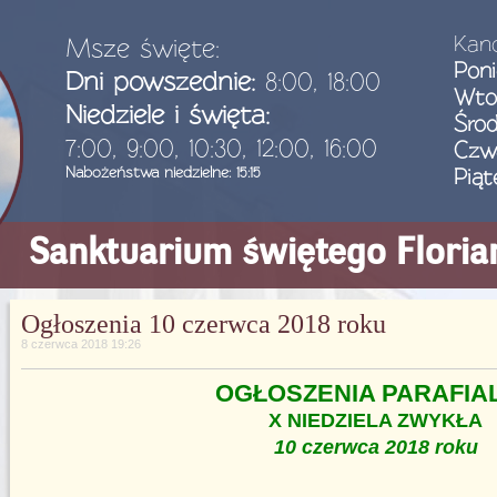
Kanc
Msze święte:
Poni
Dni powszednie:
8:00, 18:00
Wto
Niedziele i święta:
Śro
7:00, 9:00, 10:30, 12:00, 16:00
Czw
Nabożeństwa niedzielne: 15:15
Piąt
Sanktuarium świętego Flori
Ogłoszenia 10 czerwca 2018 roku
8 czerwca 2018 19:26
OGŁOSZENIA PARAFIA
X NIEDZIELA ZWYKŁA
10 czerwca 2018 roku