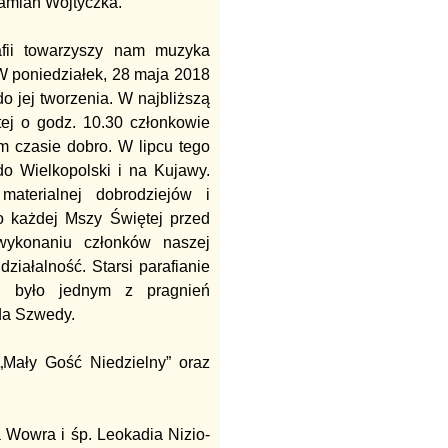
Damian Wojtyczka.
afii towarzyszy nam muzyka
 W poniedziałek, 28 maja 2018
o jej tworzenia. W najbliższą
ej o godz. 10.30 członkowie
m czasie dobro. W lipcu tego
do Wielkopolski i na Kujawy.
materialnej dobrodziejów i
o każdej Mszy Świętej przed
ykonaniu członków naszej
działalność. Starsi parafianie
tej było jednym z pragnień
da Szwedy.
„Mały Gość Niedzielny” oraz
 Wowra i śp. Leokadia Nizio-