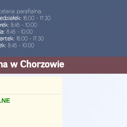
elaria parafialna:
edziałek:
16:00 - 17:30
rek:
8:45 - 10:00
da:
8:45 - 10:00
artek:
16:00 - 17:30
ek:
8:45 - 10:00
ana w Chorzowie
LNE