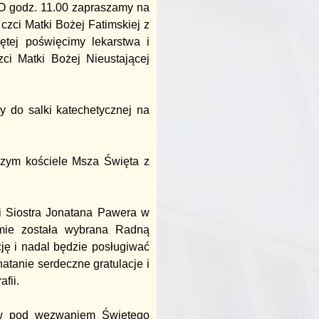
 O godz. 11.00 zapraszamy na
zci Matki Bożej Fatimskiej z
ętej poświęcimy lekarstwa i
ci Matki Bożej Nieustającej
 do salki katechetycznej na
szym kościele Msza Święta z
ii Siostra Jonatana Pawera w
ymie została wybrana Radną
ę i nadal będzie posługiwać
tanie serdeczne gratulacje i
fii.
łów pod wezwaniem Świętego