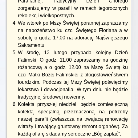
Parafialnej. Tradycyjny Dzień Chorego
zorganizujemy w parafii w ramach tegorocznych
rekolekcji wielkopostnych.
We wtorek po Mszy Świętej porannej zapraszamy
na nabożeństwo ku czci Świętego Floriana a w
sobotę o godz. 17.00 na adorację Najświętszego
Sakramentu.
W środę, 13 lutego przypada kolejny Dzień
Fatimski. O godz. 11.00 zapraszamy na godzinę
różańcową a o godz. 12.00 na Mszę Świętą ku
czci Matki Bożej Fatimskiej z błogosławieństwem
lourdzkim. Podczas tej Mszy Świętej poświęcimy
lekarstwa i dewocjonalia. W tym dniu nie będzie
tradycyjnej środowej nowenny.
Kolekta przyszłej niedzieli będzie comiesięczną
kolektą specjalną przeznaczoną na potrzeby
naszej parafii (zwłaszcza na trwającą renowację
witraży i trwający gruntowny remont organów). Za
każdą ofiarę składamy serdeczne „Bóg zapłać”.