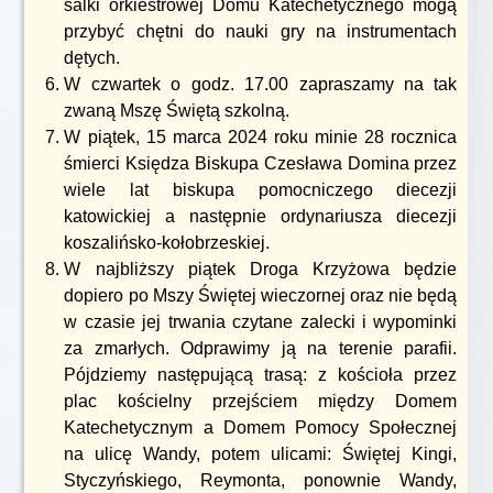
salki orkiestrowej Domu Katechetycznego mogą
przybyć chętni do nauki gry na instrumentach
dętych.
W czwartek o godz. 17.00 zapraszamy na tak
zwaną Mszę Świętą szkolną.
W piątek, 15 marca 2024 roku minie 28 rocznica
śmierci Księdza Biskupa Czesława Domina przez
wiele lat biskupa pomocniczego diecezji
katowickiej a następnie ordynariusza diecezji
koszalińsko-kołobrzeskiej.
W najbliższy piątek Droga Krzyżowa będzie
dopiero po Mszy Świętej wieczornej oraz nie będą
w czasie jej trwania czytane zalecki i wypominki
za zmarłych. Odprawimy ją na terenie parafii.
Pójdziemy następującą trasą: z kościoła przez
plac kościelny przejściem między Domem
Katechetycznym a Domem Pomocy Społecznej
na ulicę Wandy, potem ulicami: Świętej Kingi,
Styczyńskiego, Reymonta, ponownie Wandy,