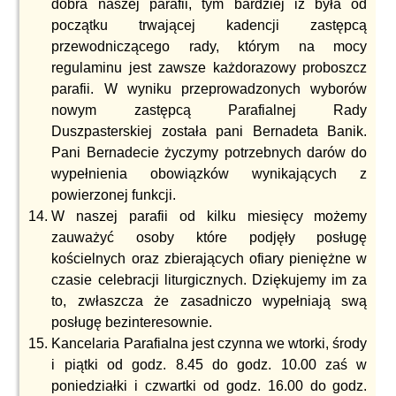
dobra naszej parafii, tym bardziej iż była od
początku trwającej kadencji zastępcą
przewodniczącego rady, którym na mocy
regulaminu jest zawsze każdorazowy proboszcz
parafii. W wyniku przeprowadzonych wyborów
nowym zastępcą Parafialnej Rady
Duszpasterskiej została pani Bernadeta Banik.
Pani Bernadecie życzymy potrzebnych darów do
wypełnienia obowiązków wynikających z
powierzonej funkcji.
W naszej parafii od kilku miesięcy możemy
zauważyć osoby które podjęły posługę
kościelnych oraz zbierających ofiary pieniężne w
czasie celebracji liturgicznych. Dziękujemy im za
to, zwłaszcza że zasadniczo wypełniają swą
posługę bezinteresownie.
Kancelaria Parafialna jest czynna we wtorki, środy
i piątki od godz. 8.45 do godz. 10.00 zaś w
poniedziałki i czwartki od godz. 16.00 do godz.