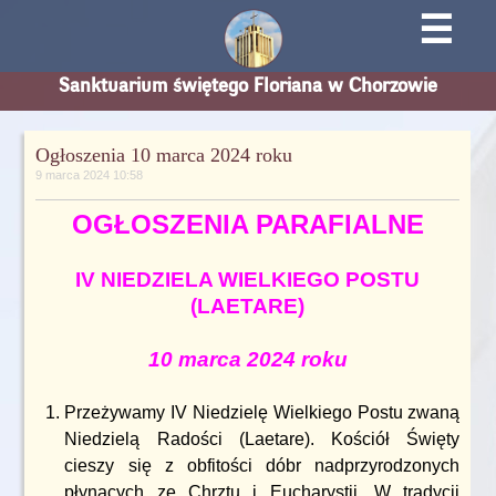
☰
Sanktuarium świętego Floriana w Chorzowie
Ogłoszenia 10 marca 2024 roku
9 marca 2024 10:58
OGŁOSZENIA PARAFIALNE
IV NIEDZIELA WIELKIEGO POSTU
(LAETARE)
10 marca 2024 roku
Przeżywamy IV Niedzielę Wielkiego Postu zwaną
Niedzielą Radości (Laetare). Kościół Święty
cieszy się z obfitości dóbr nadprzyrodzonych
płynących ze Chrztu i Eucharystii. W tradycji