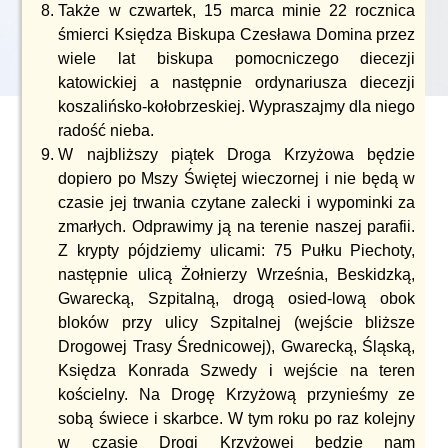
Także w czwartek, 15 marca minie 22 rocznica
śmierci Księdza Biskupa Czesława Domina przez
wiele lat biskupa pomocniczego diecezji
katowickiej a następnie ordynariusza diecezji
koszalińsko-kołobrzeskiej. Wypraszajmy dla niego
radość nieba.
W najbliższy piątek Droga Krzyżowa będzie
dopiero po Mszy Świętej wieczornej i nie będą w
czasie jej trwania czytane zalecki i wypominki za
zmarłych. Odprawimy ją na terenie naszej parafii.
Z krypty pójdziemy ulicami: 75 Pułku Piechoty,
następnie ulicą Żołnierzy Września, Beskidzką,
Gwarecką, Szpitalną, drogą osied-lową obok
bloków przy ulicy Szpitalnej (wejście bliższe
Drogowej Trasy Średnicowej), Gwarecką, Śląską,
Księdza Konrada Szwedy i wejście na teren
kościelny. Na Drogę Krzyżową przynieśmy ze
sobą świece i skarbce. W tym roku po raz kolejny
w czasie Drogi Krzyżowej będzie nam