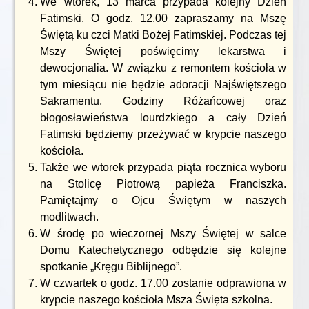
We wtorek, 13 marca przypada kolejny Dzień
Fatimski. O godz. 12.00 zapraszamy na Mszę
Świętą ku czci Matki Bożej Fatimskiej. Podczas tej
Mszy Świętej poświęcimy lekarstwa i
dewocjonalia. W związku z remontem kościoła w
tym miesiącu nie będzie adoracji Najświętszego
Sakramentu, Godziny Różańcowej oraz
błogosławieństwa lourdzkiego a cały Dzień
Fatimski będziemy przeżywać w krypcie naszego
kościoła.
Także we wtorek przypada piąta rocznica wyboru
na Stolicę Piotrową papieża Franciszka.
Pamiętajmy o Ojcu Świętym w naszych
modlitwach.
W środę po wieczornej Mszy Świętej w salce
Domu Katechetycznego odbędzie się kolejne
spotkanie „Kręgu Biblijnego”.
W czwartek o godz. 17.00 zostanie odprawiona w
krypcie naszego kościoła Msza Święta szkolna.