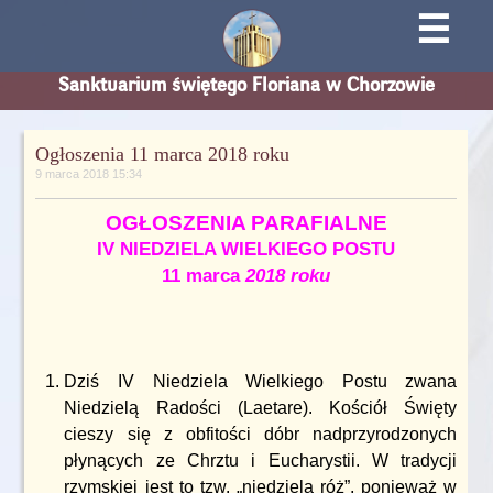
☰
Sanktuarium świętego Floriana w Chorzowie
Ogłoszenia 11 marca 2018 roku
9 marca 2018 15:34
OGŁOSZENIA PARAFIALNE
IV NIEDZIELA WIELKIEGO POSTU
11 marca
2018 roku
Dziś IV Niedziela Wielkiego Postu zwana
Niedzielą Radości (Laetare). Kościół Święty
cieszy się z obfitości dóbr nadprzyrodzonych
płynących ze Chrztu i Eucharystii. W tradycji
rzymskiej jest to tzw. „niedziela róż”, ponieważ w