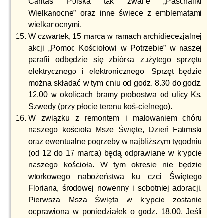
Caritas Polska tak zwane „Paschaliki
Wielkanocne” oraz inne świece z emblematami
wielkanocnymi.
W czwartek, 15 marca w ramach archidiecezjalnej
akcji „Pomoc Kościołowi w Potrzebie” w naszej
parafii odbędzie się zbiórka zużytego sprzętu
elektrycznego i elektronicznego. Sprzęt będzie
można składać w tym dniu od godz. 8.30 do godz.
12.00 w okolicach bramy probostwa od ulicy Ks.
Szwedy (przy płocie terenu koś-cielnego).
W związku z remontem i malowaniem chóru
naszego kościoła Msze Święte, Dzień Fatimski
oraz ewentualne pogrzeby w najbliższym tygodniu
(od 12 do 17 marca) będą odprawiane w krypcie
naszego kościoła. W tym okresie nie będzie
wtorkowego nabożeństwa ku czci Świętego
Floriana, środowej nowenny i sobotniej adoracji.
Pierwsza Msza Święta w krypcie zostanie
odprawiona w poniedziałek o godz. 18.00. Jeśli