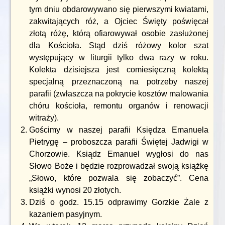
tym dniu obdarowywano się pierwszymi kwiatami,
zakwitających róż, a Ojciec Święty poświęcał
złotą różę, którą ofiarowywał osobie zasłużonej
dla Kościoła. Stąd dziś różowy kolor szat
występujący w liturgii tylko dwa razy w roku.
Kolekta dzisiejsza jest comiesięczną kolektą
specjalną przeznaczoną na potrzeby naszej
parafii (zwłaszcza na pokrycie kosztów malowania
chóru kościoła, remontu organów i renowacji
witraży).
Gościmy w naszej parafii Księdza Emanuela
Pietrygę – proboszcza parafii Świętej Jadwigi w
Chorzowie. Ksiądz Emanuel wygłosi do nas
Słowo Boże i będzie rozprowadzał swoją książkę
„Słowo, które pozwala się zobaczyć”. Cena
książki wynosi 20 złotych.
Dziś o godz. 15.15 odprawimy Gorzkie Żale z
kazaniem pasyjnym.