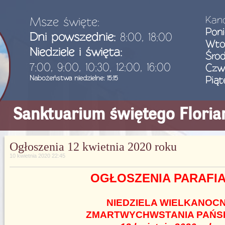
Kanc
Msze święte:
Poni
Dni powszednie:
8:00, 18:00
Wto
Niedziele i święta:
Śro
7:00, 9:00, 10:30, 12:00, 16:00
Czw
Nabożeństwa niedzielne: 15:15
Piąt
Sanktuarium świętego Flori
Ogłoszenia 12 kwietnia 2020 roku
10 kwietnia 2020 22:45
OGŁOSZENIA PARAFI
NIEDZIELA WIELKANOC
ZMARTWYCHWSTANIA PAŃS