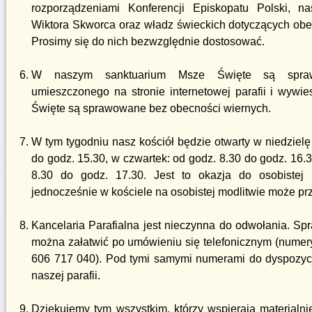
rozporządzeniami Konferencji Episkopatu Polski, n
Wiktora Skworca oraz władz świeckich dotyczących obec
Prosimy się do nich bezwzględnie dostosować.
W naszym sanktuarium Msze Święte są spra
umieszczonego na stronie internetowej parafii i wyw
Święte są sprawowane bez obecności wiernych.
W tym tygodniu nasz kościół będzie otwarty w niedzielę 
do godz. 15.30, w czwartek: od godz. 8.30 do godz. 16.3
8.30 do godz. 17.30. Jest to okazja do osobistej
jednocześnie w kościele na osobistej modlitwie może p
Kancelaria Parafialna jest nieczynna do odwołania. S
można załatwić po umówieniu się telefonicznym (numery
606 717 040). Pod tymi samymi numerami do dyspozycj
naszej parafii.
Dziękujemy tym wszystkim, którzy wspierają materialni