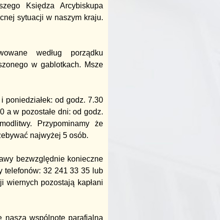
aszego Księdza Arcybiskupa
nej sytuacji w naszym kraju.
wowane według porządku
ieszonego w gablotkach. Msze
i poniedziałek: od godz. 7.30
0 a w pozostałe dni: od godz.
 modlitwy. Przypominamy że
rzebywać najwyżej 5 osób.
prawy bezwzględnie konieczne
 telefonów: 32 241 33 35 lub
i wiernych pozostają kapłani
e naszą wspólnotę parafialną