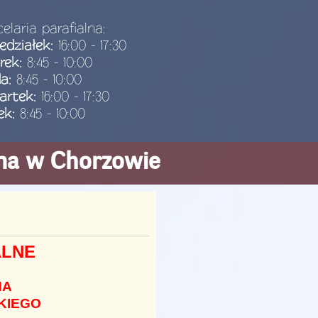
elaria parafialna:
edziałek:
16:00 - 17:30
rek:
8:45 - 10:00
da:
8:45 - 10:00
artek:
16:00 - 17:30
ek:
8:45 - 10:00
ana w Chorzowie
ALNE
NA
KIEGO