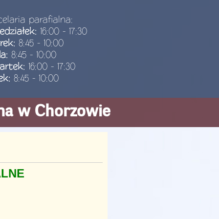
elaria parafialna:
edziałek:
16:00 - 17:30
rek:
8:45 - 10:00
da:
8:45 - 10:00
artek:
16:00 - 17:30
ek:
8:45 - 10:00
ana w Chorzowie
ALNE