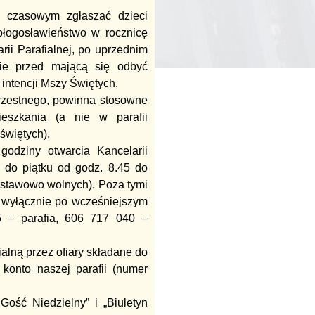
 czasowym zgłaszać dzieci
błogosławieństwo w rocznicę
rii Parafialnej, po uprzednim
nie przed mającą się odbyć
intencji Mszy Świętych.
rzestnego, powinna stosowne
ieszkania (a nie w parafii
świętych).
odziny otwarcia Kancelarii
u do piątku od godz. 8.45 do
i ustawowo wolnych). Poza tymi
 wyłącznie po wcześniejszym
5 – parafia, 606 717 040 –
alną przez ofiary składane do
konto naszej parafii (numer
ość Niedzielny” i „Biuletyn