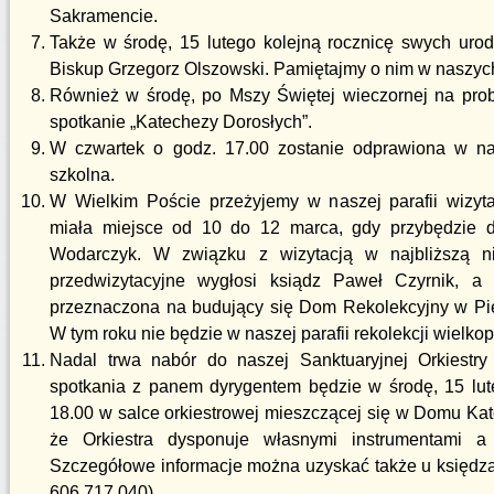
Sakramencie.
Także w środę, 15 lutego kolejną rocznicę swych uro
Biskup Grzegorz Olszowski. Pamiętajmy o nim w naszyc
Również w środę, po Mszy Świętej wieczornej na prob
spotkanie „Katechezy Dorosłych”.
W czwartek o godz. 17.00 zostanie odprawiona w n
szkolna.
W Wielkim Poście przeżyjemy w naszej parafii wizyt
miała miejsce od 10 do 12 marca, gdy przybędzie
Wodarczyk. W związku z wizytacją w najbliższą ni
przedwizytacyjne wygłosi ksiądz Paweł Czyrnik, a k
przeznaczona na budujący się Dom Rekolekcyjny w Pie
W tym roku nie będzie w naszej parafii rekolekcji wielko
Nadal trwa nabór do naszej Sanktuaryjnej Orkiestry
spotkania z panem dyrygentem będzie w środę, 15 lut
18.00 w salce orkiestrowej mieszczącej się w Domu K
że Orkiestra dysponuje własnymi instrumentami a
Szczegółowe informacje można uzyskać także u księdza
606 717 040).