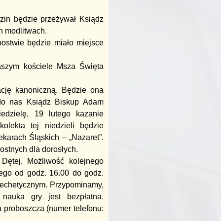
dzin będzie przeżywał Ksiądz
h modlitwach.
ostwie będzie miało miejsce
aszym kościele Msza Święta
ację kanoniczną. Będzie ona
 do nas Ksiądz Biskup Adam
edzielę, 19 lutego kazanie
olekta tej niedzieli będzie
karach Śląskich – „Nazaret”.
postnych dla dorosłych.
 Dętej. Możliwość kolejnego
ego od godz. 16.00 do godz.
atechetycznym. Przypominamy,
 nauka gry jest bezpłatna.
 proboszcza (numer telefonu: