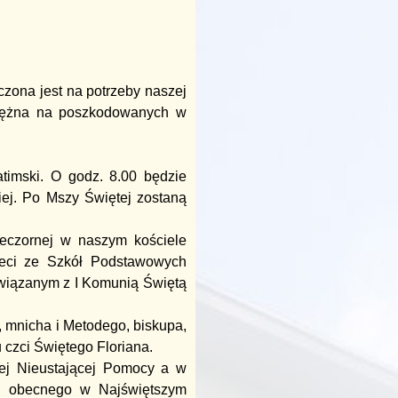
czona jest na potrzeby naszej
ieniężna na poszkodowanych w
atimski. O godz. 8.00 będzie
ej. Po Mszy Świętej zostaną
ieczornej w naszym kościele
zieci ze Szkół Podstawowych
wiązanym z I Komunią Świętą
 mnicha i Metodego, biskupa,
 czci Świętego Floriana.
ej Nieustającej Pomocy a w
sa obecnego w Najświętszym