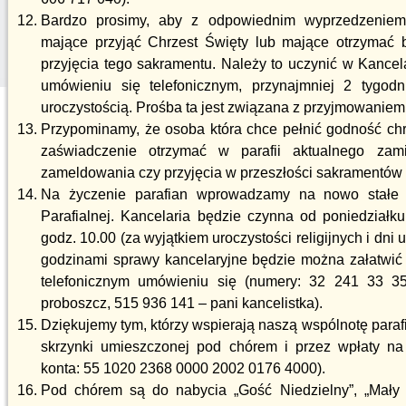
Bardzo prosimy, aby z odpowiednim wyprzedzeniem
mające przyjąć Chrzest Święty lub mające otrzymać 
przyjęcia tego sakramentu. Należy to uczynić w Kancela
umówieniu się telefonicznym, przynajmniej 2 tygod
uroczystością. Prośba ta jest związana z przyjmowaniem 
Przypominamy, że osoba która chce pełnić godność ch
zaświadczenie otrzymać w parafii aktualnego zam
zameldowania czy przyjęcia w przeszłości sakramentów 
Na życzenie parafian wprowadzamy na nowo stałe g
Parafialnej. Kancelaria będzie czynna od poniedziałk
godz. 10.00 (za wyjątkiem uroczystości religijnych i dn
godzinami sprawy kancelaryjne będzie można załatwić
telefonicznym umówieniu się (numery: 32 241 33 3
proboszcz, 515 936 141 – pani kancelistka).
Dziękujemy tym, którzy wspierają naszą wspólnotę parafi
skrzynki umieszczonej pod chórem i przez wpłaty na 
konta: 55 1020 2368 0000 2002 0176 4000).
Pod chórem są do nabycia „Gość Niedzielny”, „Mały G