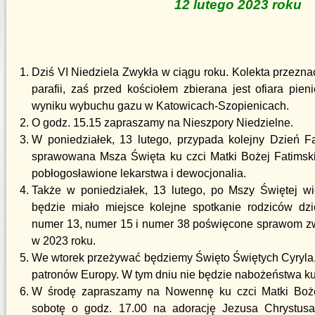
12 lutego 2023 roku
Dziś VI Niedziela Zwykła w ciągu roku. Kolekta przezna
parafii, zaś przed kościołem zbierana jest ofiara p
wyniku wybuchu gazu w Katowicach-Szopienicach.
O godz. 15.15 zapraszamy na Nieszpory Niedzielne.
W poniedziałek, 13 lutego, przypada kolejny Dzień F
sprawowana Msza Święta ku czci Matki Bożej Fatimski
pobłogosławione lekarstwa i dewocjonalia.
Także w poniedziałek, 13 lutego, po Mszy Świętej w
będzie miało miejsce kolejne spotkanie rodziców d
numer 13, numer 15 i numer 38 poświęcone sprawom z
w 2023 roku.
We wtorek przeżywać będziemy Święto Świętych Cyryla,
patronów Europy. W tym dniu nie będzie nabożeństwa ku
W środę zapraszamy na Nowennę ku czci Matki Boż
sobotę o godz. 17.00 na adorację Jezusa Chrystu