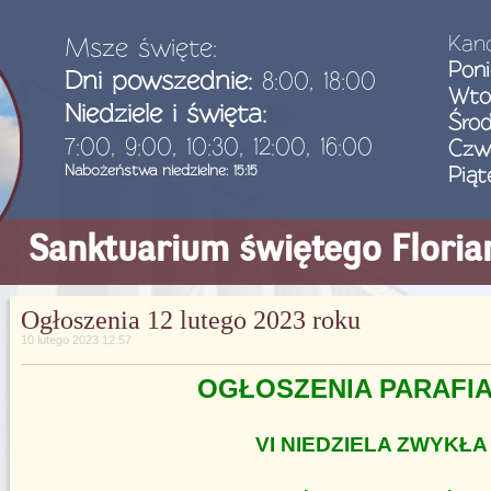
Kanc
Msze święte:
Poni
Dni powszednie:
8:00, 18:00
Wto
Niedziele i święta:
Śro
7:00, 9:00, 10:30, 12:00, 16:00
Czw
Nabożeństwa niedzielne: 15:15
Piąt
Sanktuarium świętego Flori
Ogłoszenia 12 lutego 2023 roku
10 lutego 2023 12:57
OGŁOSZENIA PARAFI
VI NIEDZIELA ZWYKŁA