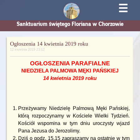
☰
Sanktuarium świętego Floriana w Chorzowie
Ogłoszenia 14 kwietnia 2019 roku
12 kwietnia 2019 23:12
OGŁOSZENIA PARAFIALNE
NIEDZIELA PALMOWA MĘKI PAŃSKIEJ
14 kwietnia 2019 roku
Przeżywamy Niedzielę Palmową Męki Pańskiej,
którą rozpoczynamy w Kościele Wielki Tydzień.
Kościół wspomina w tym dniu uroczysty wjazd
Pana Jezusa do Jerozolimy.
Dziś o godz. 15.15 zapraszamy na ostatnie w tym