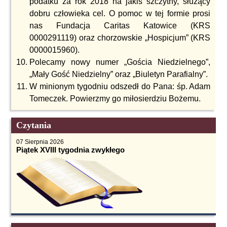
podatku za rok 2018 na jakiś szczytny, służący
dobru człowieka cel. O pomoc w tej formie prosi
nas Fundacja Caritas Katowice (KRS
0000291119) oraz chorzowskie „Hospicjum” (KRS
0000015960).
Polecamy nowy numer „Gościa Niedzielnego”,
„Mały Gość Niedzielny” oraz „Biuletyn Parafialny”.
W minionym tygodniu odszedł do Pana: śp. Adam
Tomeczek. Powierzmy go miłosierdziu Bożemu.
Czytania
07 Sierpnia 2026
Piątek XVIII tygodnia zwykłego