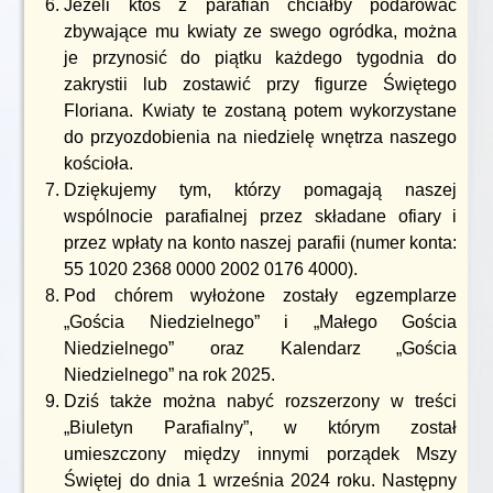
Jeżeli ktoś z parafian chciałby podarować
zbywające mu kwiaty ze swego ogródka, można
je przynosić do piątku każdego tygodnia do
zakrystii lub zostawić przy figurze Świętego
Floriana. Kwiaty te zostaną potem wykorzystane
do przyozdobienia na niedzielę wnętrza naszego
kościoła.
Dziękujemy tym, którzy pomagają naszej
wspólnocie parafialnej przez składane ofiary i
przez wpłaty na konto naszej parafii (numer konta:
55 1020 2368 0000 2002 0176 4000).
Pod chórem wyłożone zostały egzemplarze
„Gościa Niedzielnego” i „Małego Gościa
Niedzielnego” oraz Kalendarz „Gościa
Niedzielnego” na rok 2025.
Dziś także można nabyć rozszerzony w treści
„Biuletyn Parafialny”, w którym został
umieszczony między innymi porządek Mszy
Świętej do dnia 1 września 2024 roku. Następny