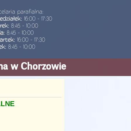
elaria parafialna:
edziałek:
16:00 - 17:30
rek:
8:45 - 10:00
da:
8:45 - 10:00
artek:
16:00 - 17:30
ek:
8:45 - 10:00
ana w Chorzowie
ALNE
A