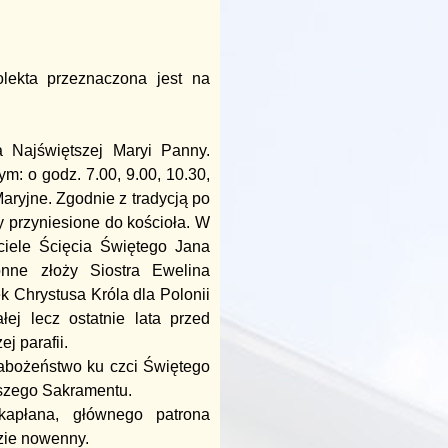
lekta przeznaczona jest na
 Najświętszej Maryi Panny.
: o godz. 7.00, 9.00, 10.30,
aryjne. Zgodnie z tradycją po
y przyniesione do kościoła. W
iele Ścięcia Świętego Jana
nne złoży Siostra Ewelina
 Chrystusa Króla dla Polonii
łej lecz ostatnie lata przed
j parafii.
abożeństwo ku czci Świętego
tszego Sakramentu.
apłana, głównego patrona
dzie nowenny.