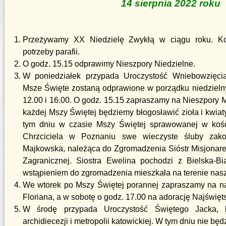
14 sierpnia 2022 roku
Przeżywamy XX Niedzielę Zwykłą w ciągu roku. Ko
potrzeby parafii.
O godz. 15.15 odprawimy Nieszpory Niedzielne.
W poniedziałek przypada Uroczystość Wniebowzięcia
Msze Święte zostaną odprawione w porządku niedzielnym
12.00 i 16.00. O godz. 15.15 zapraszamy na Nieszpory M
każdej Mszy Świętej będziemy błogosławić zioła i kwiat
tym dniu w czasie Mszy Świętej sprawowanej w kośc
Chrzciciela w Poznaniu swe wieczyste śluby zako
Majkowska, należąca do Zgromadzenia Sióstr Misjonarek
Zagranicznej. Siostra Ewelina pochodzi z Bielska-Bia
wstąpieniem do zgromadzenia mieszkała na terenie nasze
We wtorek po Mszy Świętej porannej zapraszamy na n
Floriana, a w sobotę o godz. 17.00 na adorację Najświę
W środę przypada Uroczystość Świętego Jacka, k
archidiecezji i metropolii katowickiej. W tym dniu nie bę