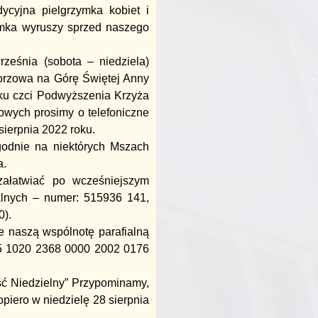
dycyjna pielgrzymka kobiet i
zymka wyruszy sprzed naszego
rześnia (sobota – niedziela)
orzowa na Górę Świętej Anny
ku czci Podwyższenia Krzyża
owych prosimy o telefoniczne
sierpnia 2022 roku.
godnie na niektórych Mszach
a.
załatwiać po wcześniejszym
zalnych – numer: 515936 141,
0).
ie naszą wspólnotę parafialną
 55 1020 2368 0000 2002 0176
ć Niedzielny” Przypominamy,
piero w niedzielę 28 sierpnia