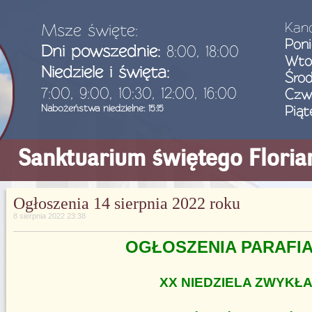
Kanc
Msze święte:
Poni
Dni powszednie:
8:00, 18:00
Wto
Niedziele i święta:
Śro
7:00, 9:00, 10:30, 12:00, 16:00
Czw
Nabożeństwa niedzielne: 15:15
Piąt
Sanktuarium świętego Flori
Ogłoszenia 14 sierpnia 2022 roku
8 sierpnia 2022 23:38
OGŁOSZENIA PARAFI
XX NIEDZIELA ZWYKŁ