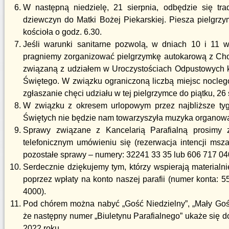
W następną niedzielę, 21 sierpnia, odbędzie się tra
dziewczyn do Matki Bożej Piekarskiej. Piesza pielgr
kościoła o godz. 6.30.
Jeśli warunki sanitarne pozwolą, w dniach 10 i 11 w
pragniemy zorganizować pielgrzymkę autokarową z Ch
związaną z udziałem w Uroczystościach Odpustowych 
Świętego. W związku ograniczoną liczbą miejsc nocleg
zgłaszanie chęci udziału w tej pielgrzymce do piątku, 26 
W związku z okresem urlopowym przez najbliższe ty
Świętych nie będzie nam towarzyszyła muzyka organow
Sprawy związane z Kancelarią Parafialną prosimy 
telefonicznym umówieniu się (rezerwacja intencji ms
pozostałe sprawy – numery: 32241 33 35 lub 606 717 04
Serdecznie dziękujemy tym, którzy wspierają materialn
poprzez wpłaty na konto naszej parafii (numer konta:
4000).
Pod chórem można nabyć „Gość Niedzielny”, „Mały Goś
że następny numer „Biuletynu Parafialnego” ukaże się do
2022 roku.