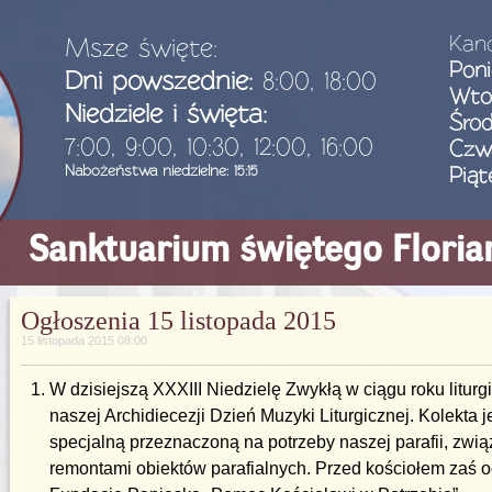
Kanc
Msze święte:
Poni
Dni powszednie:
8:00, 18:00
Wto
Niedziele i święta:
Śro
7:00, 9:00, 10:30, 12:00, 16:00
Czw
Nabożeństwa niedzielne: 15:15
Piąt
Sanktuarium świętego Flori
Ogłoszenia 15 listopada 2015
15 listopada 2015 08:00
W dzisiejszą XXXIII Niedzielę Zwykłą w ciągu roku litu
naszej Archidiecezji Dzień Muzyki Liturgicznej. Kolekta 
specjalną przeznaczoną na potrzeby naszej parafii, zwi
remontami obiektów parafialnych. Przed kościołem zaś o