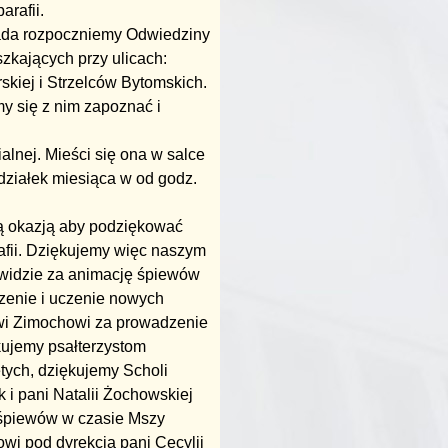
arafii.
pada rozpoczniemy Odwiedziny
zkających przy ulicach:
skiej i Strzelców Bytomskich.
y się z nim zapoznać i
alnej. Mieści się ona w salce
edziałek miesiąca w od godz.
ną okazją aby podziękować
rafii. Dziękujemy więc naszym
widzie za animację śpiewów
orzenie i uczenie nowych
owi Zimochowi za prowadzenie
kujemy psałterzystom
ych, dziękujemy Scholi
 i pani Natalii Żochowskiej
śpiewów w czasie Mszy
owi pod dyrekcją pani Cecylii