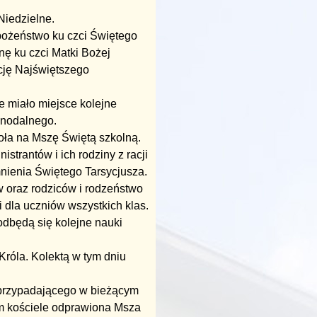
Niedzielne.
bożeństwo ku czci Świętego
ę ku czci Matki Bożej
cję Najświętszego
e miało miejsce kolejne
ynodalnego.
oła na Mszę Świętą szkolną.
trantów i ich rodziny z racji
nienia Świętego Tarsycjusza.
w oraz rodziców i rodzeństwo
 dla uczniów wszystkich klas.
dbędą się kolejne nauki
Króla. Kolektą w tym dniu
i przypadającego w bieżącym
ym kościele odprawiona Msza