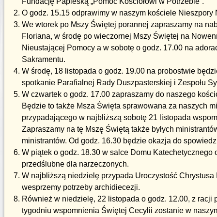
Fundację Papieską „Pomoc Kościołowi w Potrzebie”.
O godz. 15.15 odprawimy w naszym kościele Nieszpory 
We wtorek po Mszy Świętej porannej zapraszamy na na
Floriana, w środę po wieczornej Mszy Świętej na Nowenn
Nieustającej Pomocy a w sobotę o godz. 17.00 na adora
Sakramentu.
W środę, 18 listopada o godz. 19.00 na probostwie będzi
spotkanie Parafialnej Rady Duszpasterskiej i Zespołu S
W czwartek o godz. 17.00 zapraszamy do naszego kości
Będzie to także Msza Święta sprawowana za naszych minis
przypadającego w najbliższą sobotę 21 listopada wspom
Zapraszamy na tę Mszę Świętą także byłych ministrantó
ministrantów. Od godz. 16.30 będzie okazja do spowiedzi
W piątek o godz. 18.30 w salce Domu Katechetycznego o
przedślubne dla narzeczonych.
W najbliższą niedzielę przypada Uroczystość Chrystusa 
wesprzemy potrzeby archidiecezji.
Również w niedzielę, 22 listopada o godz. 12.00, z racj
tygodniu wspomnienia Świętej Cecylii zostanie w nasz