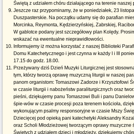
Świętą z udziałem chóru działającego na terenie naszej p
Jeszcze raz przypominamy, że w poniedziałek, 23 listo
Duszpasterskie. Na początku udamy się do parafian mies
Morcinka, Reymonta, Kędzierzyńskiej, Zabrskiej, Racibor
W gablotce podany jest szczegółowy plan Kolędy. Prosim
wskazać na ewentualne nieprawidłowości.
Informujemy iż można korzystać z naszej Biblioteki Parafi
Domu Katechetycznego i jest czynna w każdy I i III poni
17.15 do godz. 18.00.
Przeżywany dziś Dzień Muzyki Liturgicznej jest stosow
tym, którzy tworzą oprawę muzyczną liturgii w naszej pa
panom organistom: Tomaszowi Zadorze i Krzysztofowi Ś
w czasie liturgii i nabożeństw paraliturgicznych oraz tw
pieśni, dziękujemy panu Tomaszowi Buli i panu Daniel
śpie-wów w czasie procesji poza terenem kościoła, dzię
wykonującym psalmy responsoryjne w czasie Mszy Święt
Dziecięcej pod opieką pani katechetyki Aleksandry Kozak
oraz Scholi Młodzieżowej tworzącym oprawy muzyczne 
Świętych z udziałem dzieci i młodzieży, dziękujemy chór