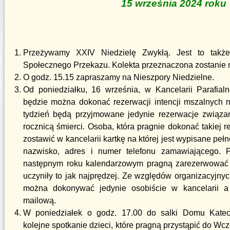
15 września 2024 roku
Przeżywamy XXIV Niedzielę Zwykłą. Jest to takż
Społecznego Przekazu. Kolekta przeznaczona zostanie na
O godz. 15.15 zapraszamy na Nieszpory Niedzielne.
Od poniedziałku, 16 września, w Kancelarii Parafial
będzie można dokonać rezerwacji intencji mszalnych n
tydzień będą przyjmowane jedynie rezerwacje związan
rocznicą śmierci. Osoba, która pragnie dokonać takiej r
zostawić w kancelarii kartkę na której jest wypisane pełn
nazwisko, adres i numer telefonu zamawiającego. 
następnym roku kalendarzowym pragną zarezerwować i
uczyniły to jak najprędzej. Ze względów organizacyjny
można dokonywać jedynie osobiście w kancelarii a 
mailową.
W poniedziałek o godz. 17.00 do salki Domu Kate
kolejne spotkanie dzieci, które pragną przystąpić do Wc