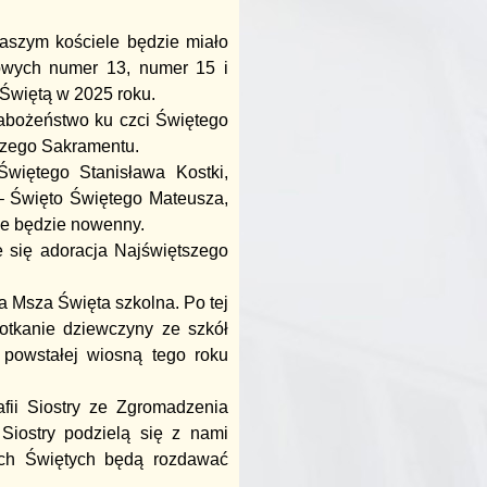
aszym kościele będzie miało
wowych numer 13, numer 15 i
Świętą w 2025 roku.
abożeństwo ku czci Świętego
tszego Sakramentu.
więtego Stanisława Kostki,
 – Święto Świętego Mateusza,
ie będzie nowenny.
e się adoracja Najświętszego
a Msza Święta szkolna. Po tej
otkanie dziewczyny ze szkół
 powstałej wiosną tego roku
fii Siostry ze Zgromadzenia
Siostry podzielą się z nami
ach Świętych będą rozdawać