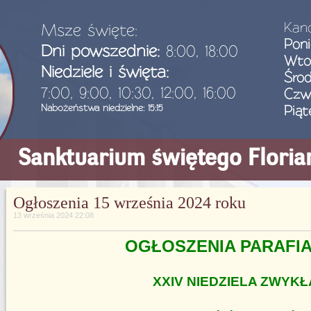
Kanc
Msze święte:
Poni
Dni powszednie:
8:00, 18:00
Wto
Niedziele i święta:
Śro
7:00, 9:00, 10:30, 12:00, 16:00
Czw
Nabożeństwa niedzielne: 15:15
Piąt
Sanktuarium świętego Flori
Ogłoszenia 15 września 2024 roku
13 września 2024 22:08
OGŁOSZENIA PARAFI
XXIV NIEDZIELA ZWYKŁ