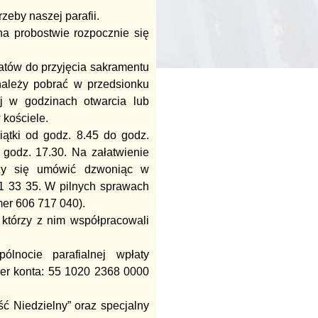
zeby naszej parafii.
na probostwie rozpocznie się
datów do przyjęcia sakramentu
należy pobrać w przedsionku
ej w godzinach otwarcia lub
 kościele.
piątki od godz. 8.45 do godz.
 godz. 17.30. Na załatwienie
ży się umówić dzwoniąc w
41 33 35. W pilnych sprawach
mer 606 717 040).
którzy z nim współpracowali
lnocie parafialnej wpłaty
mer konta: 55 1020 2368 0000
ć Niedzielny” oraz specjalny