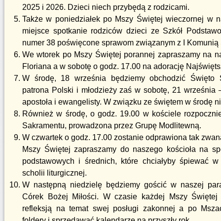
2025 i 2026. Dzieci niech przybędą z rodzicami.
Także w poniedziałek po Mszy Świętej wieczornej w n
miejsce spotkanie rodziców dzieci ze Szkół Podsta
numer 38 poświęcone sprawom związanym z I Komunią 
We wtorek po Mszy Świętej porannej zapraszamy na n
Floriana a w sobotę o godz. 17.00 na adorację Najświę
W środę, 18 września będziemy obchodzić Święto Ś
patrona Polski i młodzieży zaś w sobotę, 21 września
apostoła i ewangelisty. W związku ze świętem w środę n
Również w środę, o godz. 19.00 w kościele rozpoczni
Sakramentu, prowadzona przez Grupę Modlitewną.
W czwartek o godz. 17.00 zostanie odprawiona tak zwan
Mszy Świętej zapraszamy do naszego kościoła na sp
podstawowych i średnich, które chciałyby śpiewać w
scholii liturgicznej.
W następną niedzielę będziemy gościć w naszej para
Córek Bożej Miłości. W czasie każdej Mszy Świętej 
refleksją na temat swej posługi zakonnej a po Msz
foldery i sprzedawać kalendarze na przyszły rok.