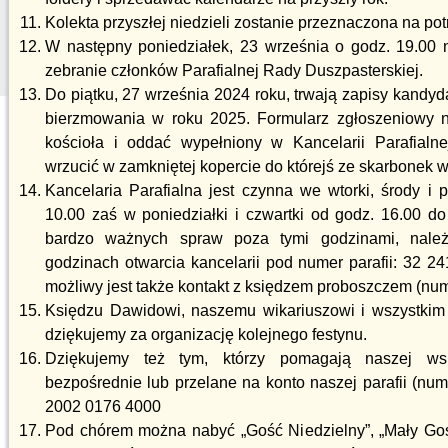
Kolekta przyszłej niedzieli zostanie przeznaczona na potr
W następny poniedziałek, 23 września o godz. 19.00 
zebranie członków Parafialnej Rady Duszpasterskiej.
Do piątku, 27 września 2024 roku, trwają zapisy kandy
bierzmowania w roku 2025. Formularz zgłoszeniowy 
kościoła i oddać wypełniony w Kancelarii Parafialn
wrzucić w zamkniętej kopercie do którejś ze skarbonek w
Kancelaria Parafialna jest czynna we wtorki, środy i 
10.00 zaś w poniedziałki i czwartki od godz. 16.00 do
bardzo ważnych spraw poza tymi godzinami, nale
godzinach otwarcia kancelarii pod numer parafii: 32 2
możliwy jest także kontakt z księdzem proboszczem (nu
Księdzu Dawidowi, naszemu wikariuszowi i wszystkim 
dziękujemy za organizację kolejnego festynu.
Dziękujemy też tym, którzy pomagają naszej wspó
bezpośrednie lub przelane na konto naszej parafii (nu
2002 0176 4000
Pod chórem można nabyć „Gość Niedzielny”, „Mały Goś