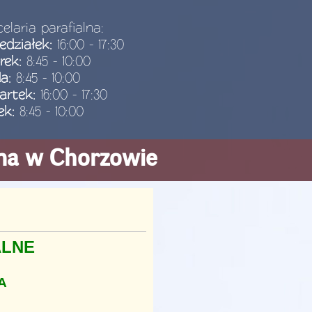
elaria parafialna:
edziałek:
16:00 - 17:30
rek:
8:45 - 10:00
da:
8:45 - 10:00
artek:
16:00 - 17:30
ek:
8:45 - 10:00
ana w Chorzowie
ALNE
A