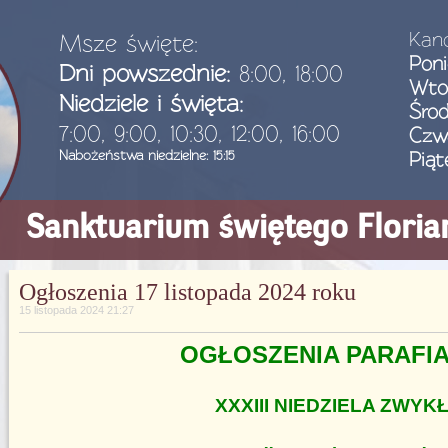
Kanc
Msze święte:
Poni
Dni powszednie:
8:00, 18:00
Wto
Niedziele i święta:
Śro
7:00, 9:00, 10:30, 12:00, 16:00
Czw
Nabożeństwa niedzielne: 15:15
Piąt
Sanktuarium świętego Flori
Ogłoszenia 17 listopada 2024 roku
15 listopada 2024 21:27
OGŁOSZENIA PARAFI
XXXIII NIEDZIELA ZWYK