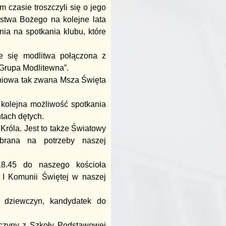
 czasie troszczyli się o jego
stwa Bożego na kolejne lata
ia na spotkania klubu, które
e się modlitwa połączona z
Grupa Modlitewna”.
dniowa tak zwana Msza Święta
 kolejna możliwość spotkania
tach dętych.
Króla. Jest to także Światowy
ebrana na potrzeby naszej
18.45 do naszego kościoła
o I Komunii Świętej w naszej
 dziewczyn, kandydatek do
wczyny z Szkoły Podstawowej