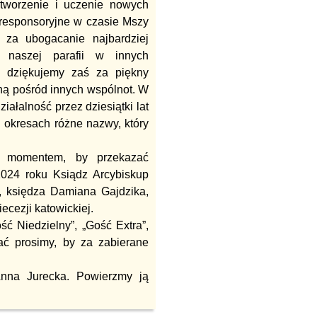
z tworzenie i uczenie nowych
 responsoryjne w czasie Mszy
j za ubogacanie najbardziej
ie naszej parafii w innych
m dziękujemy zaś za piękny
lną pośród innych wspólnot. W
ałalność przez dziesiątki lat
 okresach różne nazwy, który
im momentem, by przekazać
2024 roku Ksiądz Arcybiskup
, księdza Damiana Gajdzika,
ecezji katowickiej.
ć Niedzielny”, „Gość Extra”,
tać prosimy, by za zabierane
nna Jurecka. Powierzmy ją