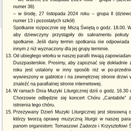
numer 38)
– w środę, 27 listopada 2024 roku – grupa II (dzie
numer 13 i pozostałych szkół)
Spotkanie rozpocznie się Mszą Świętą o godz. 18.00. W
aby dziewczyny przystąpiły do sakramentu pokuty
spotkanie. Jeśli dany termin spotkania nie odpowiad
innym z niż wyznaczony dla jej grupy terminie.
Od ubiegłego wtorku w naszej parafii trwają zapowiadan
Duszpasterskie. Prosimy, aby zapoznać się dokładnie 
roku jest ustalony w inny sposób niż w po-przedni
wywieszony w gablotce i na zewnętrznej stronie drzwi
znaleźć na parafialnej stronie internetowej.
W ramach Dnia Muzyki Liturgicznej dziś o godz. 16.30 
Chorzowie odbędzie się koncert Chóru „Cantabile” z 
istnienia tego chóru.
Przeżywany Dzień Muzyki Liturgicznej jest stosowną 
którzy tworzą oprawę muzyczną liturgii w naszej par
panom organistom: Tomaszowi Zadorze i Krzysztofowi 