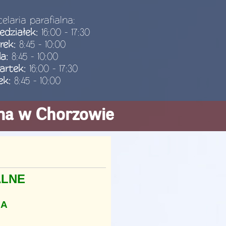
elaria parafialna:
edziałek:
16:00 - 17:30
rek:
8:45 - 10:00
da:
8:45 - 10:00
artek:
16:00 - 17:30
ek:
8:45 - 10:00
ana w Chorzowie
ALNE
ŁA