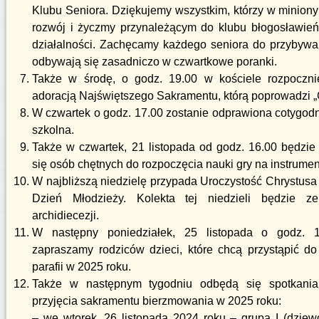
Klubu Seniora. Dziękujemy wszystkim, którzy w minionym
rozwój i życzmy przynależącym do klubu błogosławień
działalności. Zachęcamy każdego seniora do przybywan
odbywają się zasadniczo w czwartkowe poranki.
Także w środę, o godz. 19.00 w kościele rozpoczni
adoracją Najświętszego Sakramentu, którą poprowadzi „
W czwartek o godz. 17.00 zostanie odprawiona cotygo
szkolna.
Także w czwartek, 21 listopada od godz. 16.00 będzie
się osób chętnych do rozpoczęcia nauki gry na instrumen
W najbliższą niedzielę przypada Uroczystość Chrystusa 
Dzień Młodzieży. Kolekta tej niedzieli będzie z
archidiecezji.
W następny poniedziałek, 25 listopada o godz. 
zapraszamy rodziców dzieci, które chcą przystąpić d
parafii w 2025 roku.
Także w następnym tygodniu odbędą się spotkania
przyjęcia sakramentu bierzmowania w 2025 roku:
– we wtorek, 26 listopada 2024 roku – grupa I (dzie