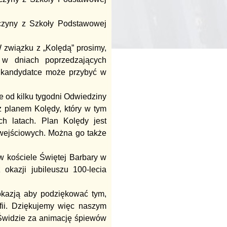
wczyny z Szkoły Podstawowej
 związku z „Kolędą” prosimy,
 w dniach poprzedzających
a kandydatce może przybyć w
e od kilku tygodni Odwiedziny
z planem Kolędy, który w tym
ch latach. Plan Kolędy jest
 wejściowych. Można go także
w kościele Świętej Barbary w
okazji jubileuszu 100-lecia
okazją aby podziękować tym,
afii. Dziękujemy więc naszym
Świdzie za animację śpiewów