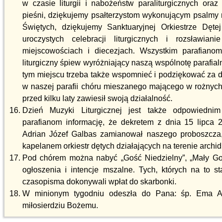
w czasie liturgii i nabożeństw paraliturgicznych ora
pieśni, dziękujemy psałterzystom wykonującym psalmy
Świętych, dziękujemy Sanktuaryjnej Orkiestrze Dęte
uroczystych celebracji liturgicznych i rozsławian
miejscowościach i diecezjach. Wszystkim parafiano
liturgiczny śpiew wyróżniający naszą wspólnotę parafia
tym miejscu trzeba także wspomnieć i podziękować za dzi
w naszej parafii chóru mieszanego mającego w rożnych
przed kilku laty zawiesił swoją działalność.
Dzień Muzyki Liturgicznej jest także odpowiedn
parafianom informację, że dekretem z dnia 15 lipca 
Adrian Józef Galbas zamianował naszego proboszcza
kapelanem orkiestr dętych działających na terenie archidi
Pod chórem można nabyć „Gość Niedzielny”, „Mały Goś
ogłoszenia i intencje mszalne. Tych, których na to s
czasopisma dokonywali wpłat do skarbonki.
W minionym tygodniu odeszła do Pana: śp. Ema A
miłosierdziu Bożemu.