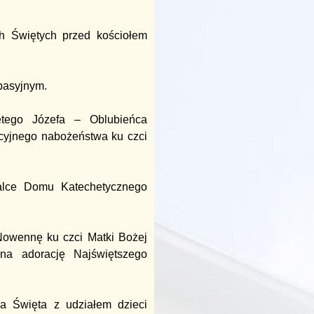
h Świętych przed kościołem
pasyjnym.
tego Józefa – Oblubieńca
ycyjnego nabożeństwa ku czci
alce Domu Katechetycznego
Nowennę ku czci Matki Bożej
a adorację Najświętszego
a Święta z udziałem dzieci