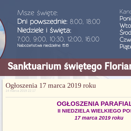
Kanc
Msze święte:
Poni
Dni powszednie:
8:00, 18:00
Wto
Niedziele i święta:
Śro
7:00, 9:00, 10:30, 12:00, 16:00
Czw
Nabożeństwa niedzielne: 15:15
Piąt
Sanktuarium świętego Flori
Ogłoszenia 17 marca 2019 roku
14 marca 2019 22:17
OGŁOSZENIA PARAFIA
II NIEDZIELA WIELKIEGO P
17 marca 2019 roku