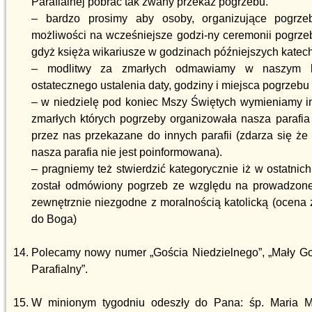
Parafialnej pobrać tak zwany przekaz pogrzebu.
– bardzo prosimy aby osoby, organizujące pogrz
możliwości na wcześniejsze godzi-ny ceremonii pogrzeb
gdyż księża wikariusze w godzinach późniejszych katech
– modlitwy za zmarłych odmawiamy w naszym ko
ostatecznego ustalenia daty, godziny i miejsca pogrzebu
– w niedzielę pod koniec Mszy Świętych wymieniamy im
zmarłych których pogrzeby organizowała nasza parafia 
przez nas przekazane do innych parafii (zdarza się że 
nasza parafia nie jest poinformowana).
– pragniemy też stwierdzić kategorycznie iż w ostatnich
został odmówiony pogrzeb ze względu na prowadzone
zewnętrznie niezgodne z moralnością katolicką (ocena ż
do Boga)
Polecamy nowy numer „Gościa Niedzielnego”, „Mały Goś
Parafialny”.
W minionym tygodniu odeszły do Pana: śp. Maria M