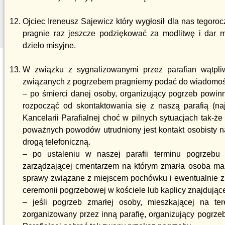
Ojciec Ireneusz Sajewicz który wygłosił dla nas tegor
pragnie raz jeszcze podziękować za modlitwę i dar m
dzieło misyjne.
W związku z sygnalizowanymi przez parafian wątpli
związanych z pogrzebem pragniemy podać do wiadomośc
– po śmierci danej osoby, organizujący pogrzeb powinn
rozpocząć od skontaktowania się z naszą parafią (na
Kancelarii Parafialnej choć w pilnych sytuacjach tak-że
poważnych powodów utrudniony jest kontakt osobisty na
drogą telefoniczną.
– po ustaleniu w naszej parafii terminu pogrzebu 
zarządzającej cmentarzem na którym zmarła osoba ma
sprawy związane z miejscem pochówku i ewentualnie z
ceremonii pogrzebowej w kościele lub kaplicy znajdującej 
– jeśli pogrzeb zmarłej osoby, mieszkającej na te
zorganizowany przez inną parafię, organizujący pogrze