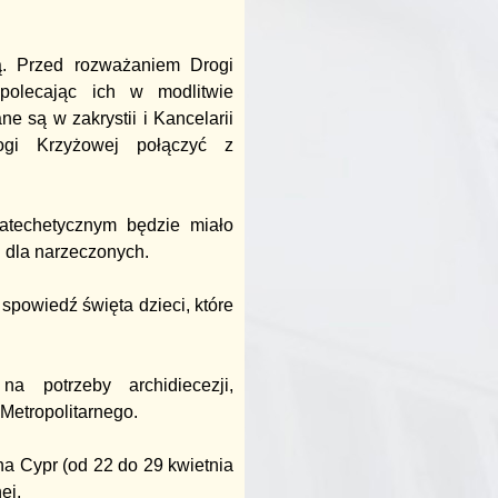
. Przed rozważaniem Drogi
olecając ich w modlitwie
e są w zakrystii i Kancelarii
ogi Krzyżowej połączyć z
atechetycznym będzie miało
 dla narzeczonych.
spowiedź święta dzieci, które
na potrzeby archidiecezji,
Metropolitarnego.
na Cypr (od 22 do 29 kwietnia
ej.