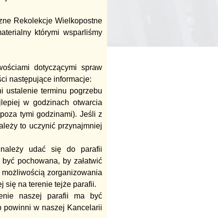
oczne Rekolekcje Wielkopostne
aterialny którymi wsparliśmy
wościami dotyczącymi spraw
i następujące informacje:
i ustalenie terminu pogrzebu
jlepiej w godzinach otwarcia
 poza tymi godzinami). Jeśli z
leży to uczynić przynajmniej
należy udać się do parafii
 być pochowana, by załatwić
 możliwością zorganizowania
się na terenie tejże parafii.
renie naszej parafii ma być
b powinni w naszej Kancelarii