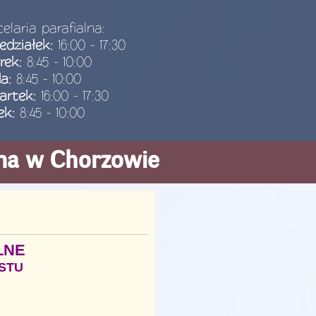
elaria parafialna:
edziałek:
16:00 - 17:30
rek:
8:45 - 10:00
da:
8:45 - 10:00
artek:
16:00 - 17:30
ek:
8:45 - 10:00
ana w Chorzowie
LNE
OSTU