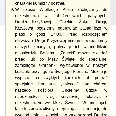
charakter jałmużny postnej.
W czasie Wielkiego Postu zachęcamy do
uczestnictwa w nabożeństwach pasyjnych:
Drodze Krzyżowej i Gorzkich Żalach. Drogę
Krzyżową będziemy odprawiać zasadniczo w
piątki o godz. 17.00. Przed rozpoczęciem
rozważań Drogi Krzyżowej imiennie wspomnimy
naszych zmarłych, polecając ich w modlitwie
miłosierdziu Bożemu. „Zalecki” można składać
przed lub po Mszy Świętej do specjalnej
zamkniętej skarbonki wystawionej w naszym
kościele przy figurze Świętego Floriana. Można je
wypisać na zwykłych kartkach lub pobrać
specjalne formularze „zalecek” pod chórem
naszego kościoła. Chciejmy udział w
nabożeństwie Drogi Krzyżowej połączyć z
uczestnictwem we Mszy Świętej. W minionych
latach zauważyliśmy niepokojącą tendencję do
wychodzenia z kościoła po zakończonej Drodze