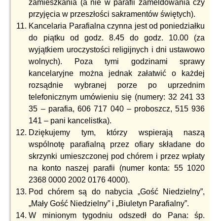
zamieszkania (a nie w parafii zameldowania czy
przyjęcia w przeszłości sakramentów świętych).
Kancelaria Parafialna czynna jest od poniedziałku
do piątku od godz. 8.45 do godz. 10.00 (za
wyjątkiem uroczystości religijnych i dni ustawowo
wolnych). Poza tymi godzinami sprawy
kancelaryjne można jednak załatwić o każdej
rozsądnie wybranej porze po uprzednim
telefonicznym umówieniu się (numery: 32 241 33
35 – parafia, 606 717 040 – proboszcz, 515 936
141 – pani kancelistka).
Dziękujemy tym, którzy wspierają naszą
wspólnotę parafialną przez ofiary składane do
skrzynki umieszczonej pod chórem i przez wpłaty
na konto naszej parafii (numer konta: 55 1020
2368 0000 2002 0176 4000).
Pod chórem są do nabycia „Gość Niedzielny”,
„Mały Gość Niedzielny” i „Biuletyn Parafialny”.
W minionym tygodniu odszedł do Pana: śp.