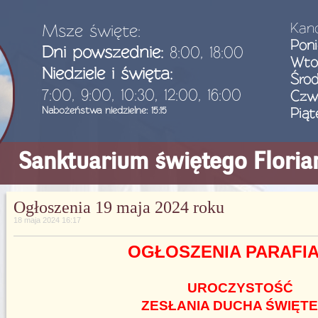
Kanc
Msze święte:
Poni
Dni powszednie:
8:00, 18:00
Wto
Niedziele i święta:
Śro
7:00, 9:00, 10:30, 12:00, 16:00
Czw
Nabożeństwa niedzielne: 15:15
Piąt
Sanktuarium świętego Flori
Ogłoszenia 19 maja 2024 roku
18 maja 2024 16:17
OGŁOSZENIA PARAFI
UROCZYSTOŚĆ
ZESŁANIA DUCHA ŚWIĘT