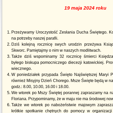
19
maja 2024 roku
Przeżywamy Uroczystość Zesłania Ducha Świętego. Ko
na potrzeby naszej parafii.
Dziś kolejną rocznicę swych urodzin przeżywa Ksią
Skworc. Pamiętajmy o nim w naszych modlitwach.
Także dziś wspominamy 32 rocznicę śmierci Księdz
byłego biskupa pomocniczego diecezji katowickiej. Pro
wiecznego.
W poniedziałek przypada Święto Najświętszej Maryi P
również Misyjny Dzień Chorego. Msze Święte będą w n
godz.: 8.00, 10.00, 16.00 i 18.00.
We wtorek po Mszy Świętej porannej zapraszamy na n
Floriana. Przypominamy, że w maju nie ma środowej nowe
Także we wtorek po nabożeństwie majowym zaprasz
krótkie spotkanie chętnych do pomocy w organizacji