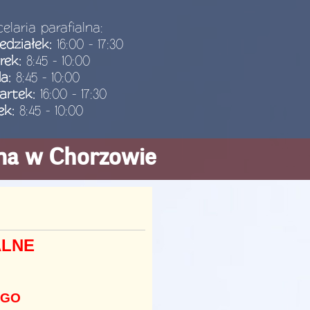
elaria parafialna:
edziałek:
16:00 - 17:30
rek:
8:45 - 10:00
da:
8:45 - 10:00
artek:
16:00 - 17:30
ek:
8:45 - 10:00
ana w Chorzowie
ALNE
EGO