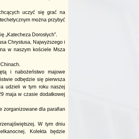
 chcących uczyć się grać na
Katechetycznym można przybyć
się „Katecheza Dorosłych”.
usa Chrystusa, Najwyższego i
ona w naszym kościele Msza
 Chinach.
iętą i nabożeństwo majowe
stwie odbędzie się pierwsza
a udzieli w tym roku naszej
 29 maja w czasie dodatkowej
ie zorganizowane dla parafian
rzenajświętszej. W tym dniu
elkanocnej. Kolekta będzie