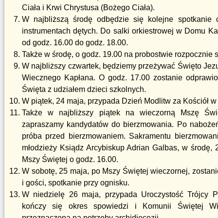
Ciała i Krwi Chrystusa (Bożego Ciała).
W najbliższą środę odbędzie się kolejne spotkanie
instrumentach dętych. Do salki orkiestrowej w Domu 
od godz. 16.00 do godz. 18.00.
Także w środę, o godz. 19.00 na probostwie rozpocznie 
W najbliższy czwartek, będziemy przeżywać Święto Jez
Wiecznego Kapłana. O godz. 17.00 zostanie odprawi
Święta z udziałem dzieci szkolnych.
W piątek, 24 maja, przypada Dzień Modlitw za Kościół w
Także w najbliższy piątek na wieczorną Mszę Św
zapraszamy kandydatów do bierzmowania. Po nabożeń
próba przed bierzmowaniem. Sakramentu bierzmowani
młodzieży Ksiądz Arcybiskup Adrian Galbas, w środę,
Mszy Świętej o godz. 16.00.
W sobotę, 25 maja, po Mszy Świętej wieczornej, zostan
i gości, spotkanie przy ognisku.
W niedzielę 26 maja, przypada Uroczystość Trójcy P
kończy się okres spowiedzi i Komunii Świętej Wi
przeznaczona na potrzeby archidiecezji.