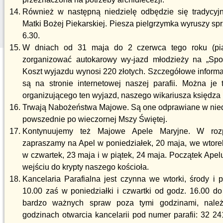
Również w następną niedzielę odbędzie się tradycy
Matki Bożej Piekarskiej. Piesza pielgrzymka wyruszy sp
6.30.
W dniach od 31 maja do 2 czerwca tego roku (pią
zorganizować autokarowy wy-jazd młodzieży na „Spo
Koszt wyjazdu wynosi 220 złotych. Szczegółowe inform
są na stronie internetowej naszej parafii. Można je
organizującego ten wyjazd, naszego wikariusza księdza
Trwają Nabożeństwa Majowe. Są one odprawiane w niedz
powszednie po wieczornej Mszy Świętej.
Kontynuujemy też Majowe Apele Maryjne. W rozp
zapraszamy na Apel w poniedziałek, 20 maja, we wtorek
w czwartek, 23 maja i w piątek, 24 maja. Początek Ape
wejściu do krypty naszego kościoła.
Kancelaria Parafialna jest czynna we wtorki, środy i 
10.00 zaś w poniedziałki i czwartki od godz. 16.00 do
bardzo ważnych spraw poza tymi godzinami, nale
godzinach otwarcia kancelarii pod numer parafii: 32 2