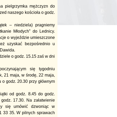
jna pielgrzymka mężczyzn do
rzed naszego kościoła o godz.
tek – niedziela) pragniemy
tkanie Młodych” do Lednicy.
acje o wyjeździe umieszczone
 też uzyskać bezpośrednio u
 Dawida.
iele o godz. 15.15 zaś w dni
oczynającym się tygodniu
, 21 maja, w środę, 22 maja,
lu o godz. 20.30 przy głównym
piątki od godz. 8.45 do godz.
 godz. 17.30. Na załatwienie
ży się umówić dzwoniąc w
41 33 35. W pilnych sprawach