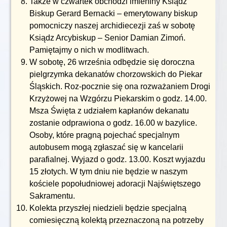
Także w czwartek obchodzi imieniny Ksiądz
Biskup Gerard Bernacki – emerytowany biskup
pomocniczy naszej archidiecezji zaś w sobotę
Ksiądz Arcybiskup – Senior Damian Zimoń.
Pamiętajmy o nich w modlitwach.
W sobotę, 26 września odbędzie się doroczna
pielgrzymka dekanatów chorzowskich do Piekar
Śląskich. Roz-pocznie się ona rozważaniem Drogi
Krzyżowej na Wzgórzu Piekarskim o godz. 14.00.
Msza Święta z udziałem kapłanów dekanatu
zostanie odprawiona o godz. 16.00 w bazylice.
Osoby, które pragną pojechać specjalnym
autobusem mogą zgłaszać się w kancelarii
parafialnej. Wyjazd o godz. 13.00. Koszt wyjazdu
15 złotych. W tym dniu nie będzie w naszym
kościele popołudniowej adoracji Najświętszego
Sakramentu.
Kolekta przyszłej niedzieli będzie specjalną
comiesięczną kolektą przeznaczoną na potrzeby