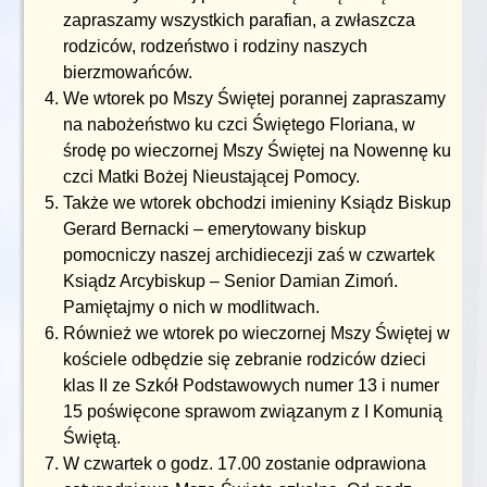
zapraszamy wszystkich parafian, a zwłaszcza
rodziców, rodzeństwo i rodziny naszych
bierzmowańców.
We wtorek po Mszy Świętej porannej zapraszamy
na nabożeństwo ku czci Świętego Floriana, w
środę po wieczornej Mszy Świętej na Nowennę ku
czci Matki Bożej Nieustającej Pomocy.
Także we wtorek obchodzi imieniny Ksiądz Biskup
Gerard Bernacki – emerytowany biskup
pomocniczy naszej archidiecezji zaś w czwartek
Ksiądz Arcybiskup – Senior Damian Zimoń.
Pamiętajmy o nich w modlitwach.
Również we wtorek po wieczornej Mszy Świętej w
kościele odbędzie się zebranie rodziców dzieci
klas II ze Szkół Podstawowych numer 13 i numer
15 poświęcone sprawom związanym z I Komunią
Świętą.
W czwartek o godz. 17.00 zostanie odprawiona