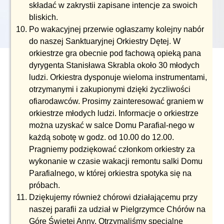
składać w zakrystii zapisane intencje za swoich
bliskich.
Po wakacyjnej przerwie ogłaszamy kolejny nabór
do naszej Sanktuaryjnej Orkiestry Dętej. W
orkiestrze gra obecnie pod fachową opieką pana
dyrygenta Stanisława Skrabla około 30 młodych
ludzi. Orkiestra dysponuje wieloma instrumentami,
otrzymanymi i zakupionymi dzięki życzliwości
ofiarodawców. Prosimy zainteresować graniem w
orkiestrze młodych ludzi. Informacje o orkiestrze
można uzyskać w salce Domu Parafial-nego w
każdą sobotę w godz. od 10.00 do 12.00.
Pragniemy podziękować członkom orkiestry za
wykonanie w czasie wakacji remontu salki Domu
Parafialnego, w której orkiestra spotyka się na
próbach.
Dziękujemy również chórowi działającemu przy
naszej parafii za udział w Pielgrzymce Chórów na
Górę Świętej Anny. Otrzymaliśmy specjalne