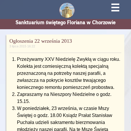
☰
Sanktuarium świętego Floriana w Chorzowie
Ogłoszenia 22 września 2013
3 lipca 2015 16:22
Przeżywamy XXV Niedzielę Zwykłą w ciągu roku.
Kolekta jest comiesięczną kolektą specjalną
przeznaczoną na potrzeby naszej parafii, a
zwłaszcza na pokrycie kosztów trwającego
koniecznego remontu pomieszczeń probostwa.
Zapraszamy na Nieszpory Niedzielne o godz.
15.15.
W poniedziałek, 23 września, w czasie Mszy
Świętej o godz. 18.00 Ksiądz Prałat Stanisław
Puchała udzieli sakramentu bierzmowania
młodzieży naszej parafii. Na tę Mszę Święta