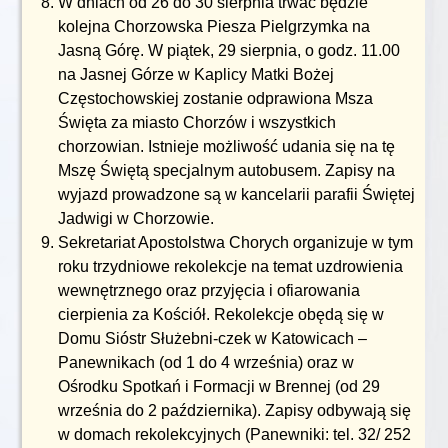
W dniach od 26 do 30 sierpnia trwać będzie
kolejna Chorzowska Piesza Pielgrzymka na
Jasną Górę. W piątek, 29 sierpnia, o godz. 11.00
na Jasnej Górze w Kaplicy Matki Bożej
Częstochowskiej zostanie odprawiona Msza
Święta za miasto Chorzów i wszystkich
chorzowian. Istnieje możliwość udania się na tę
Mszę Świętą specjalnym autobusem. Zapisy na
wyjazd prowadzone są w kancelarii parafii Świętej
Jadwigi w Chorzowie.
Sekretariat Apostolstwa Chorych organizuje w tym
roku trzydniowe rekolekcje na temat uzdrowienia
wewnętrznego oraz przyjęcia i ofiarowania
cierpienia za Kościół. Rekolekcje obędą się w
Domu Sióstr Służebni-czek w Katowicach –
Panewnikach (od 1 do 4 września) oraz w
Ośrodku Spotkań i Formacji w Brennej (od 29
września do 2 października). Zapisy odbywają się
w domach rekolekcyjnych (Panewniki: tel. 32/ 252