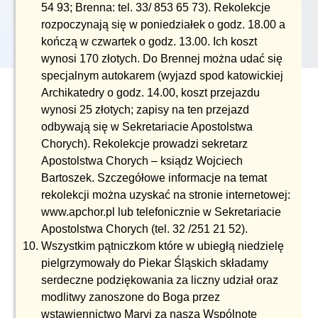
54 93; Brenna: tel. 33/ 853 65 73). Rekolekcje
rozpoczynają się w poniedziałek o godz. 18.00 a
kończą w czwartek o godz. 13.00. Ich koszt
wynosi 170 złotych. Do Brennej można udać się
specjalnym autokarem (wyjazd spod katowickiej
Archikatedry o godz. 14.00, koszt przejazdu
wynosi 25 złotych; zapisy na ten przejazd
odbywają się w Sekretariacie Apostolstwa
Chorych). Rekolekcje prowadzi sekretarz
Apostolstwa Chorych – ksiądz Wojciech
Bartoszek. Szczegółowe informacje na temat
rekolekcji można uzyskać na stronie internetowej:
www.apchor.pl lub telefonicznie w Sekretariacie
Apostolstwa Chorych (tel. 32 /251 21 52).
Wszystkim pątniczkom które w ubiegłą niedzielę
pielgrzymowały do Piekar Śląskich składamy
serdeczne podziękowania za liczny udział oraz
modlitwy zanoszone do Boga przez
wstawiennictwo Maryi za naszą Wspólnotę