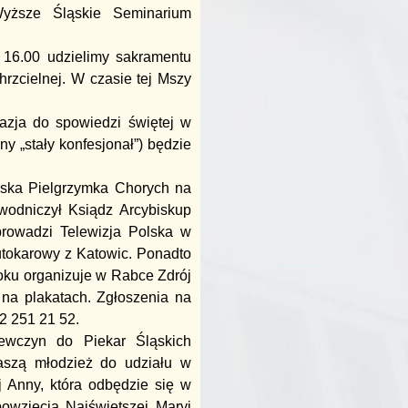
 Wyższe Śląskie Seminarium
 16.00 udzielimy sakramentu
hrzcielnej. W czasie tej Mszy
kazja do spowiedzi świętej w
y „stały konfesjonał”) będzie
lska Pielgrzymka Chorych na
wodniczył Ksiądz Arcybiskup
prowadzi Telewizja Polska w
utokarowy z Katowic. Ponadto
oku organizuje w Rabce Zdrój
 na plakatach. Zgłoszenia na
2 251 21 52.
iewczyn do Piekar Śląskich
naszą młodzież do udziału w
 Anny, która odbędzie się w
owzięcia Najświętszej Maryi