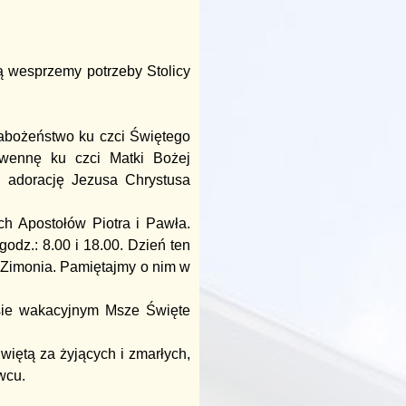
ą wesprzemy potrzeby Stolicy
abożeństwo ku czci Świętego
owennę ku czci Matki Bożej
 adorację Jezusa Chrystusa
h Apostołów Piotra i Pawła.
dz.: 8.00 i 18.00. Dzień ten
a Zimonia. Pamiętajmy o nim w
esie wakacyjnym Msze Święte
iętą za żyjących i zmarłych,
wcu.