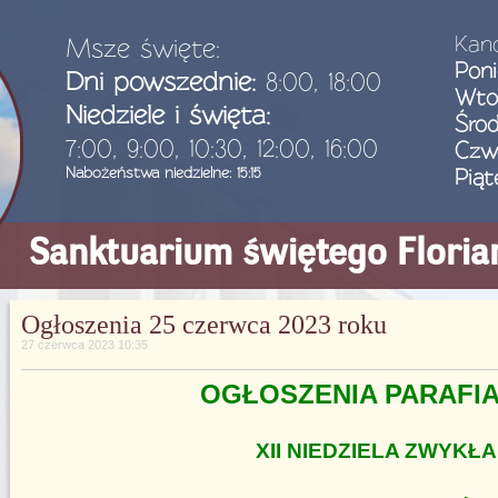
Kanc
Msze święte:
Poni
Dni powszednie:
8:00, 18:00
Wto
Niedziele i święta:
Śro
7:00, 9:00, 10:30, 12:00, 16:00
Czw
Nabożeństwa niedzielne: 15:15
Piąt
Sanktuarium świętego Flori
Ogłoszenia 25 czerwca 2023 roku
27 czerwca 2023 10:35
OGŁOSZENIA PARAFI
XII NIEDZIELA ZWYKŁA