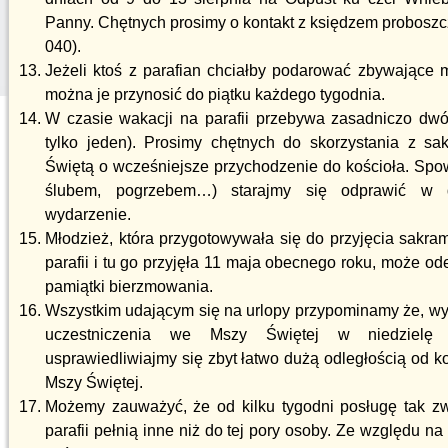
Panny. Chętnych prosimy o kontakt z księdzem proboszc
040).
Jeżeli ktoś z parafian chciałby podarować zbywające
można je przynosić do piątku każdego tygodnia.
W czasie wakacji na parafii przebywa zasadniczo dwó
tylko jeden). Prosimy chętnych do skorzystania z s
Świętą o wcześniejsze przychodzenie do kościoła. Spo
ślubem, pogrzebem…) starajmy się odprawić w d
wydarzenie.
Młodzież, która przygotowywała się do przyjęcia sakr
parafii i tu go przyjęła 11 maja obecnego roku, może od
pamiątki bierzmowania.
Wszystkim udającym się na urlopy przypominamy że, wy
uczestniczenia we Mszy Świętej w niedzielę
usprawiedliwiajmy się zbyt łatwo dużą odległością od 
Mszy Świętej.
Możemy zauważyć, że od kilku tygodni posługę tak z
parafii pełnią inne niż do tej pory osoby. Ze względu na 