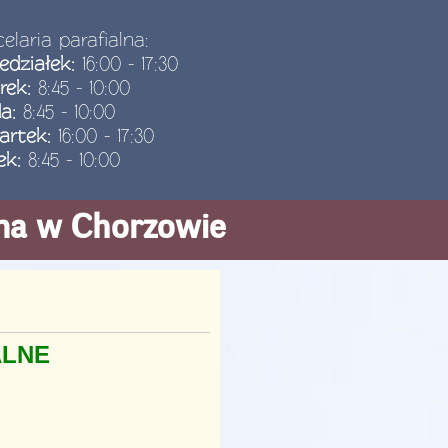
elaria parafialna:
edziałek:
16:00 - 17:30
rek:
8:45 - 10:00
da:
8:45 - 10:00
artek:
16:00 - 17:30
ek:
8:45 - 10:00
ana w Chorzowie
ALNE