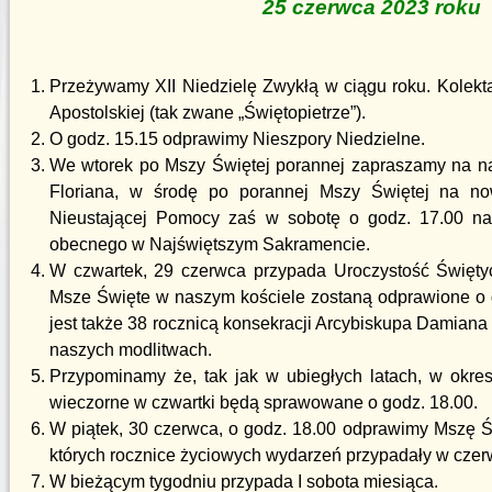
25 czerwca 2023 roku
Przeżywamy XII Niedzielę Zwykłą w ciągu roku. Kolekt
Apostolskiej (tak zwane „Świętopietrze”).
O godz. 15.15 odprawimy Nieszpory Niedzielne.
We wtorek po Mszy Świętej porannej zapraszamy na n
Floriana, w środę po porannej Mszy Świętej na n
Nieustającej Pomocy zaś w sobotę o godz. 17.00 na
obecnego w Najświętszym Sakramencie.
W czwartek, 29 czerwca przypada Uroczystość Świętyc
Msze Święte w naszym kościele zostaną odprawione o go
jest także 38 rocznicą konsekracji Arcybiskupa Damian
naszych modlitwach.
Przypominamy że, tak jak w ubiegłych latach, w okr
wieczorne w czwartki będą sprawowane o godz. 18.00.
W piątek, 30 czerwca, o godz. 18.00 odprawimy Mszę Św
których rocznice życiowych wydarzeń przypadały w czer
W bieżącym tygodniu przypada I sobota miesiąca.