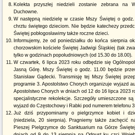
Kolekta przyszłej niedzieli zostanie zebrana na
Duchowne.
W następną niedzielę w czasie Mszy Świętej o godz.
chrztu świętego dzieciom. Nie będzie katechezy przedc
Świętej pobłogosławimy także roczne dzieci.
Informujemy, że od poniedziałku do końca sierpnia o
chorzowskim kościele Świętej Jadwigi Śląskiej (tak zwan
tylko w godzinach popołudniowych (od 15.30 do 18.00).
W czwartek, 6 lipca 2023 roku odbędzie się Ogólnopo
Jasną Górę. Mszy Świętej o godz. 11.00 będzie prze
Stanisław Gądecki. Transmisję tej Mszy Świętej prze
programie 3. Apostolstwo Chorych organizuje wyjazd a
Apostolstwo Chorych w dniach od 12 do 16 lipca 2023 r
specjalistyczne rekolekcje. Szczegóły umieszczone są
wyjazd do Częstochowy i Rabki pod numerem telefonu 3
Już dziś przypominamy o pielgrzymce kobiet i dz
(niedziela, 20 sierpnia). Pragniemy także zachęcić 
Pieszej Pielgrzymce do Sanktuarium na Górze Świętej
dniach od 9 do 13 sierpnia na Odpust ku czci Wnieb