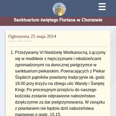
☰
Sanktuarium świętego Floriana w Chorzowie
Ogłoszenia 25 maja 2014
3 lipca 2015 16:50
Przeżywamy VI Niedzielę Wielkanocną. Łączymy
się w modlitwie z mężczyznami i młodzieńcami
zgromadzonymi na dorocznej pielgrzymce w
sanktuarium piekarskim. Powracających z Piekar
Śląskich pątników powitamy tradycyjnie ok. godz.
18.00 przy krzyżu na zbiegu ulic Wandy i Świętej
Kingi. Po procesyjnym przejściu do naszego
kościoła zostanie odprawione nabożeństwo
dziękczynne za dar pielgrzymowania. W związku
z powitaniem nie będzie dziś nabożeństwa
majowego o godz. 15.15.