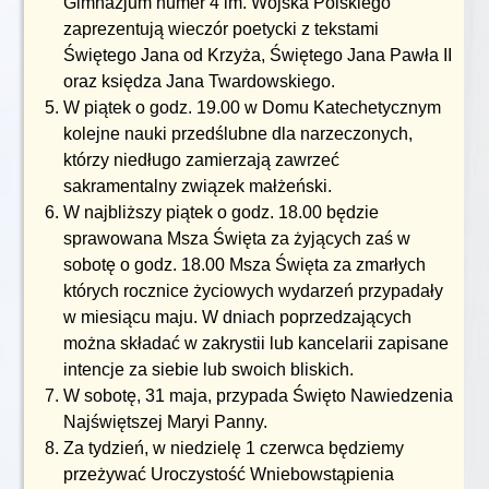
Gimnazjum numer 4 im. Wojska Polskiego
zaprezentują wieczór poetycki z tekstami
Świętego Jana od Krzyża, Świętego Jana Pawła II
oraz księdza Jana Twardowskiego.
W piątek o godz. 19.00 w Domu Katechetycznym
kolejne nauki przedślubne dla narzeczonych,
którzy niedługo zamierzają zawrzeć
sakramentalny związek małżeński.
W najbliższy piątek o godz. 18.00 będzie
sprawowana Msza Święta za żyjących zaś w
sobotę o godz. 18.00 Msza Święta za zmarłych
których rocznice życiowych wydarzeń przypadały
w miesiącu maju. W dniach poprzedzających
można składać w zakrystii lub kancelarii zapisane
intencje za siebie lub swoich bliskich.
W sobotę, 31 maja, przypada Święto Nawiedzenia
Najświętszej Maryi Panny.
Za tydzień, w niedzielę 1 czerwca będziemy
przeżywać Uroczystość Wniebowstąpienia