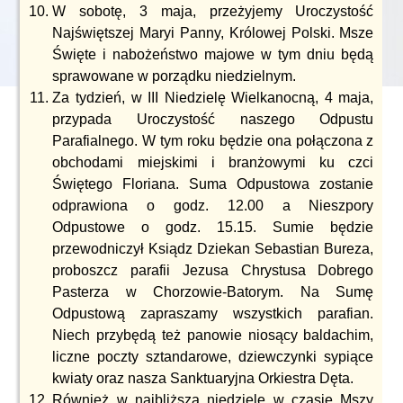
W sobotę, 3 maja, przeżyjemy Uroczystość
Najświętszej Maryi Panny, Królowej Polski. Msze
Święte i nabożeństwo majowe w tym dniu będą
sprawowane w porządku niedzielnym.
Za tydzień, w III Niedzielę Wielkanocną, 4 maja,
przypada Uroczystość naszego Odpustu
Parafialnego. W tym roku będzie ona połączona z
obchodami miejskimi i branżowymi ku czci
Świętego Floriana. Suma Odpustowa zostanie
odprawiona o godz. 12.00 a Nieszpory
Odpustowe o godz. 15.15. Sumie będzie
przewodniczył Ksiądz Dziekan Sebastian Bureza,
proboszcz parafii Jezusa Chrystusa Dobrego
Pasterza w Chorzowie-Batorym. Na Sumę
Odpustową zapraszamy wszystkich parafian.
Niech przybędą też panowie niosący baldachim,
liczne poczty sztandarowe, dziewczynki sypiące
kwiaty oraz nasza Sanktuaryjna Orkiestra Dęta.
Również w najbliższą niedzielę w czasie Mszy