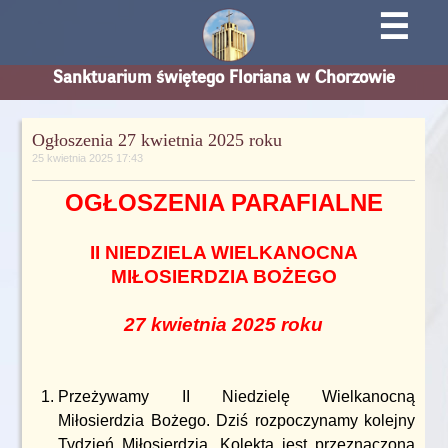
☰
Sanktuarium świętego Floriana w Chorzowie
Ogłoszenia 27 kwietnia 2025 roku
25 kwietnia 2025 17:43
OGŁOSZENIA PARAFIALNE
II NIEDZIELA WIELKANOCNA
MIŁOSIERDZIA BOŻEGO
27 kwietnia 2025 roku
Przeżywamy II Niedzielę Wielkanocną
Miłosierdzia Bożego. Dziś rozpoczynamy kolejny
Tydzień Miłosierdzia. Kolekta jest przeznaczona