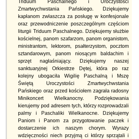
Triduum Paschalnego i Uroczystości
Zmartwychwstania Pańskiego. Dziękujemy
kapłanom zwłaszcza za posługę w konfesjonale
oraz przewodniczenie poszczególnym częściom
liturgii Triduum Paschalnego. Dziękujemy służbie
kościelnej, panom szafarzom, panom organistom,
ministrantom, lektorom, psałterzystom, pocztom
sztandarowym, panom niosącym baldachim i
sprzęt nagłaśniający. Dziękujemy naszej
sanktuaryjnej Orkiestrze Dętej, która po raz
kolejny ubogaciła Wigilię Paschalną i Mszę
Świętą Uroczystości Zmartwychwstania
Pańskiego oraz przed kościołem zagrała radosny
Minikoncert Wielkanocny. Podziękowania
kierujemy pod adresem tych, którzy rozprowadzali
palmy i Paschaliki Wielkanocne. Dziękujemy
Paniom i Panom za przygotowanie paczek i
dostarczenie ich naszym chorym. Wyrazy
wdzięczności niech przyjmą ci którzy sprzątali i