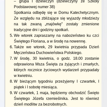
– grupa I dziewczyn (dziewczyny ze Szkoły
Podstawowej numer 38)
Spotkania odbędę się w Domu Katechetycznym.
Ze względu na zbliżające się wyjazdy młodzieży
na tak zwaną „majówkę” zostały zmienione
tradycyjne dni i godziny spotkań.
We wtorek zapraszamy na nabożeństwo ku czci
Świętego Floriana, a w środę na nowennę.
Także we wtorek, 29 kwietnia przypada Dzień
Męczeństwa Duchowieństwa Polskiego.
W środę, 30 kwietnia, o godz. 18.00 zostanie
odprawiona Msza Święta za żyjących i zmarłych,
których rocznice życiowych wydarzeń przypadały
w kwietniu.
W bieżącym tygodniu przeżyjemy I czwartek, I
piątek i I sobotę miesiąca.
W czwartek, 1 maja, będziemy obchodzić Święto
Świętego Józefa rzemieślnika. Jest to również
dzień modlitw za bezrobotnych.