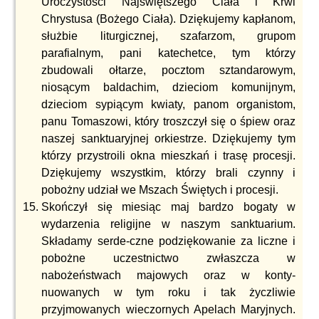
Uroczystości Najświętszego Ciała i Krwi
Chrystusa (Bożego Ciała). Dziękujemy kapłanom,
służbie liturgicznej, szafarzom, grupom
parafialnym, pani katechetce, tym którzy
zbudowali ołtarze, pocztom sztandarowym,
niosącym baldachim, dzieciom komunijnym,
dzieciom sypiącym kwiaty, panom organistom,
panu Tomaszowi, który troszczył się o śpiew oraz
naszej sanktuaryjnej orkiestrze. Dziękujemy tym
którzy przystroili okna mieszkań i trasę procesji.
Dziękujemy wszystkim, którzy brali czynny i
pobożny udział we Mszach Świętych i procesji.
Skończył się miesiąc maj bardzo bogaty w
wydarzenia religijne w naszym sanktuarium.
Składamy serde-czne podziękowanie za liczne i
pobożne uczestnictwo zwłaszcza w
nabożeństwach majowych oraz w konty-
nuowanych w tym roku i tak życzliwie
przyjmowanych wieczornych Apelach Maryjnych.